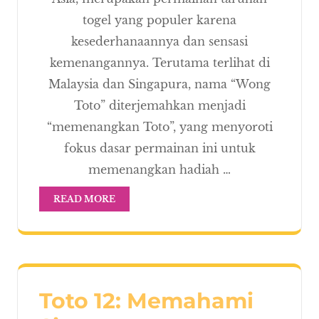
togel yang populer karena
kesederhanaannya dan sensasi
kemenangannya. Terutama terlihat di
Malaysia dan Singapura, nama “Wong
Toto” diterjemahkan menjadi
“memenangkan Toto”, yang menyoroti
fokus dasar permainan ini untuk
memenangkan hadiah …
READ MORE
Toto 12: Memahami