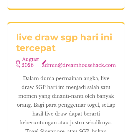
live draw sgp hari ini
tercepat
August
4, 2026
admin@dreamhousehack.com
Dalam dunia permainan angka, live
draw SGP hari ini menjadi salah satu
momen yang dinanti-nanti oleh banyak
orang. Bagi para penggemar togel, setiap
hasil live draw dapat berarti
keberuntungan atau justru sebaliknya.
Togel Singapore, atau SGP, bukan