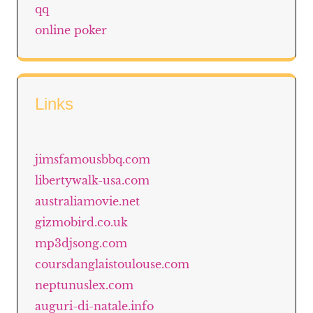
qq
online poker
Links
jimsfamousbbq.com
libertywalk-usa.com
australiamovie.net
gizmobird.co.uk
mp3djsong.com
coursdanglaistoulouse.com
neptunuslex.com
auguri-di-natale.info