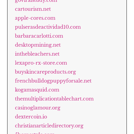
goviralstudy.com
cartourism.net
apple-cores.com
pulserasdeactividad10.com
barbaracarlotti.com
desktopmining.net
inthebleachers.net
lexapro-rx-store.com
buyskincareproducts.org
frenchbulldogpuppyforsale.net
kogamasquid.com
themultiplicationtablechart.com
casinoglamour.org
dextercoin.io
christianarticledirectory.org