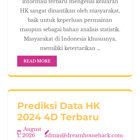
informasi terbaru mengenai keluaran
HK sangat dinantikan oleh masyarakat,
baik untuk keperluan permainan
maupun sebagai bahan analisis statistik.
Masyarakat di Indonesia khususnya,
memiliki ketertarikan …
READ MORE
Prediksi Data HK
2024 4D Terbaru
August
1, 2026
admin@dreamhousehack.com