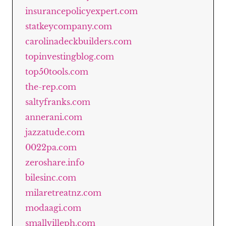
insurancepolicyexpert.com
statkeycompany.com
carolinadeckbuilders.com
topinvestingblog.com
top50tools.com
the-rep.com
saltyfranks.com
annerani.com
jazzatude.com
0022pa.com
zeroshare.info
bilesinc.com
milaretreatnz.com
modaagi.com
smallvilleph.com