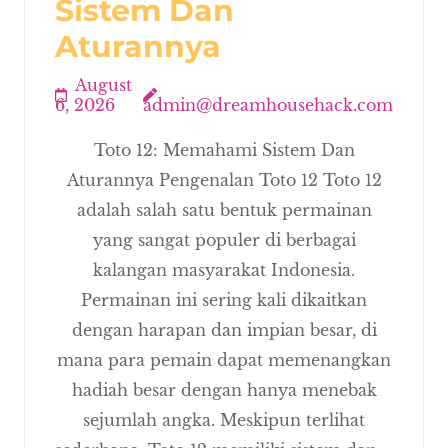
Sistem Dan
Aturannya
August
6, 2026
admin@dreamhousehack.com
Toto 12: Memahami Sistem Dan
Aturannya Pengenalan Toto 12 Toto 12
adalah salah satu bentuk permainan
yang sangat populer di berbagai
kalangan masyarakat Indonesia.
Permainan ini sering kali dikaitkan
dengan harapan dan impian besar, di
mana para pemain dapat memenangkan
hadiah besar dengan hanya menebak
sejumlah angka. Meskipun terlihat