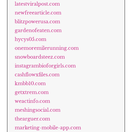
latestviralpost.com
newfreearticle.com
blitzpowerusa.com
gardenofeaten.com
hycys05.com
onemoremilerunning.com
snowboardsteez.com
instagrambioforgirls.com
cashflowxfiles.com
kmbb10.com
getxtrem.com
weactinfo.com
meshingsocial.com
thearguer.com
marketing-mobile-app.com