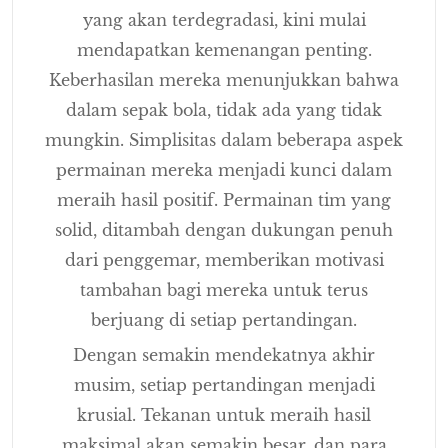
yang akan terdegradasi, kini mulai
mendapatkan kemenangan penting.
Keberhasilan mereka menunjukkan bahwa
dalam sepak bola, tidak ada yang tidak
mungkin. Simplisitas dalam beberapa aspek
permainan mereka menjadi kunci dalam
meraih hasil positif. Permainan tim yang
solid, ditambah dengan dukungan penuh
dari penggemar, memberikan motivasi
tambahan bagi mereka untuk terus
berjuang di setiap pertandingan.
Dengan semakin mendekatnya akhir
musim, setiap pertandingan menjadi
krusial. Tekanan untuk meraih hasil
maksimal akan semakin besar, dan para