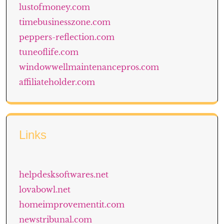
lustofmoney.com
timebusinesszone.com
peppers-reflection.com
tuneoflife.com
windowwellmaintenancepros.com
affiliateholder.com
Links
helpdesksoftwares.net
lovabowl.net
homeimprovementit.com
newstribunal.com