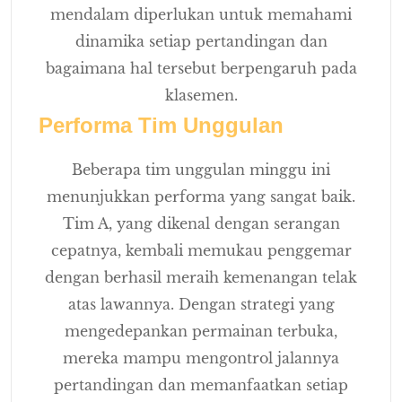
mendalam diperlukan untuk memahami
dinamika setiap pertandingan dan
bagaimana hal tersebut berpengaruh pada
klasemen.
Performa Tim Unggulan
Beberapa tim unggulan minggu ini
menunjukkan performa yang sangat baik.
Tim A, yang dikenal dengan serangan
cepatnya, kembali memukau penggemar
dengan berhasil meraih kemenangan telak
atas lawannya. Dengan strategi yang
mengedepankan permainan terbuka,
mereka mampu mengontrol jalannya
pertandingan dan memanfaatkan setiap