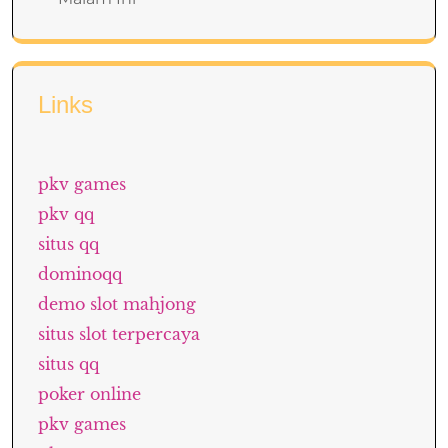
Links
pkv games
pkv qq
situs qq
dominoqq
demo slot mahjong
situs slot terpercaya
situs qq
poker online
pkv games