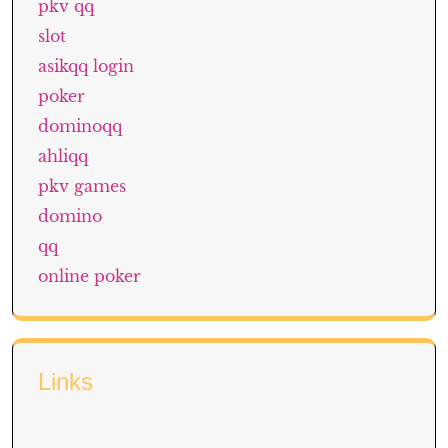
pkv qq
slot
asikqq login
poker
dominoqq
ahliqq
pkv games
domino
qq
online poker
Links