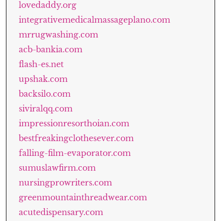
lovedaddy.org
integrativemedicalmassageplano.com
mrrugwashing.com
acb-bankia.com
flash-es.net
upshak.com
backsilo.com
siviralqq.com
impressionresorthoian.com
bestfreakingclothesever.com
falling-film-evaporator.com
sumuslawfirm.com
nursingprowriters.com
greenmountainthreadwear.com
acutedispensary.com