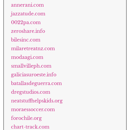
annerani.com
jazzatude.com
0022pa.com
zeroshare.info
bilesinc.com
milaretreatnz.com
modaagi.com
smallvilleph.com
galiciasuroeste.info
batallasdeguerra.com
dregstudios.com
neatstuffhelpskids.org
moraessoccer.com
forochile.org
chart-track.com