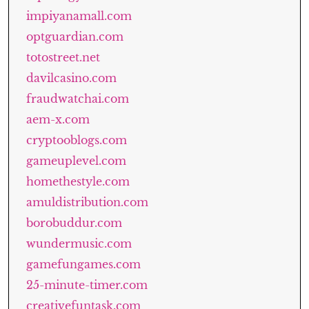
impiyanamall.com
optguardian.com
totostreet.net
davilcasino.com
fraudwatchai.com
aem-x.com
cryptooblogs.com
gameuplevel.com
homethestyle.com
amuldistribution.com
borobuddur.com
wundermusic.com
gamefungames.com
25-minute-timer.com
creativefuntask.com