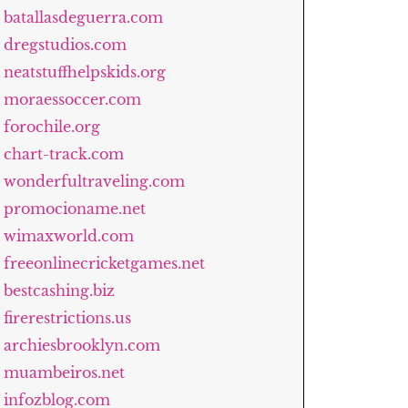
batallasdeguerra.com
dregstudios.com
neatstuffhelpskids.org
moraessoccer.com
forochile.org
chart-track.com
wonderfultraveling.com
promocioname.net
wimaxworld.com
freeonlinecricketgames.net
bestcashing.biz
firerestrictions.us
archiesbrooklyn.com
muambeiros.net
infozblog.com