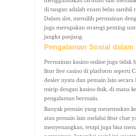
menggandakan taruhan saat memiliki 
di tangan adalah enam belas sambil
Dalam slot, memilih permainan denga
juga merupakan strategi penting u
jangka panjang.
Pengalaman Sosial dalam
Permainan kasino online juga tidak 
fitur live casino di platform sepert
dealer nyata dan pemain lain secara
mirip dengan kasino fisik, di mana k
pengalaman bermain.
Banyak pemain yang menemukan kes
atau pemain lain melalui fitur chat y
menyenangkan, tetapi juga bisa men