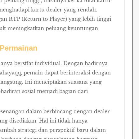
peluang tinggi, misalnya ketika total kartu
 menghadapi kartu dealer yang rendah.
n RTP (Return to Player) yang lebih tinggi
ntuk meningkatkan peluang keuntungan
 Permainan
hanya bersifat individual. Dengan hadirnya
i Cahayaqq, pemain dapat berinteraksi dengan
 langsung. Ini menciptakan suasana yang
ehadiran sosial menjadi bagian dari
enangan dalam berbincang dengan dealer
ang disediakan. Hal ini tidak hanya
ambah strategi dan perspektif baru dalam