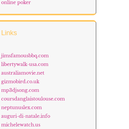
online poker
Links
jimsfamousbbq.com
libertywalk-usa.com
australiamovie.net
gizmobird.co.uk
mp3djsong.com
coursdanglaistoulouse.com
neptunuslex.com
auguri-di-natale.info
michelewatch.us