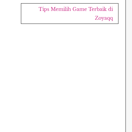
Tips Memilih Game Terbaik di
Zoyaqq