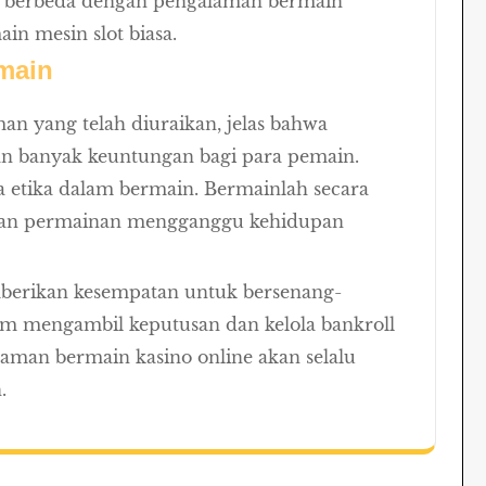
gat berbeda dengan pengalaman bermain
ain mesin slot biasa.
main
an yang telah diuraikan, jelas bahwa
n banyak keuntungan bagi para pemain.
 etika dalam bermain. Bermainlah secara
rkan permainan mengganggu kehidupan
mberikan kesempatan untuk bersenang-
alam mengambil keputusan dan kelola bankroll
laman bermain kasino online akan selalu
.