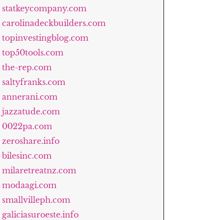
statkeycompany.com
carolinadeckbuilders.com
topinvestingblog.com
top50tools.com
the-rep.com
saltyfranks.com
annerani.com
jazzatude.com
0022pa.com
zeroshare.info
bilesinc.com
milaretreatnz.com
modaagi.com
smallvilleph.com
galiciasuroeste.info