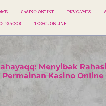
OME
CASINO ONLINE
PKV GAMES
OT GACOR
TOGEL ONLINE
ahayaqq: Menyibak Rahas
Permainan Kasino Online