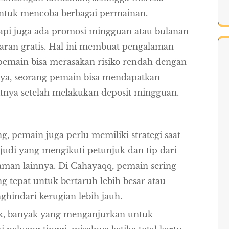
untuk mencoba berbagai permainan.
tapi juga ada promosi mingguan atau bulanan
aran gratis. Hal ini membuat pengalaman
emain bisa merasakan risiko rendah dengan
nya, seorang pemain bisa mendapatkan
ritnya setelah melakukan deposit mingguan.
 pemain juga perlu memiliki strategi saat
judi yang mengikuti petunjuk dan tip dari
man lainnya. Di Cahayaqq, pemain sering
ng tepat untuk bertaruh lebih besar atau
indari kerugian lebih jauh.
ck, banyak yang menganjurkan untuk