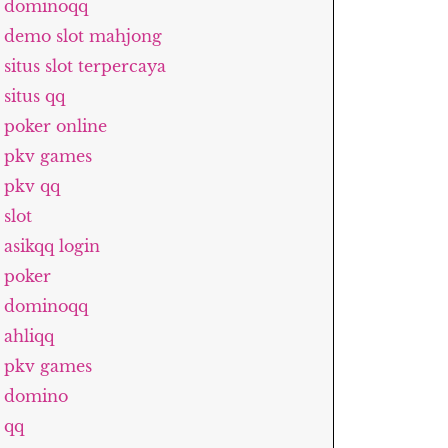
dominoqq
demo slot mahjong
situs slot terpercaya
situs qq
poker online
pkv games
pkv qq
slot
asikqq login
poker
dominoqq
ahliqq
pkv games
domino
qq