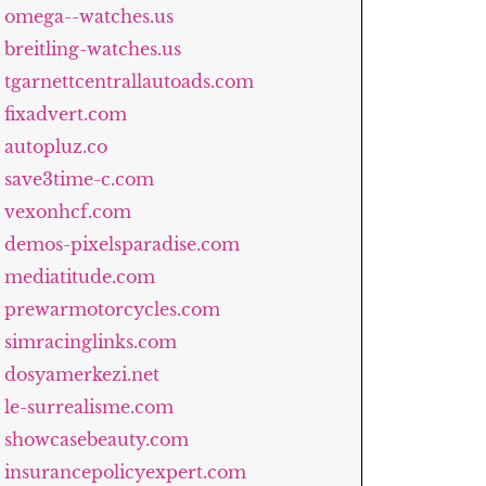
omega--watches.us
breitling-watches.us
tgarnettcentrallautoads.com
fixadvert.com
autopluz.co
save3time-c.com
vexonhcf.com
demos-pixelsparadise.com
mediatitude.com
prewarmotorcycles.com
simracinglinks.com
dosyamerkezi.net
le-surrealisme.com
showcasebeauty.com
insurancepolicyexpert.com