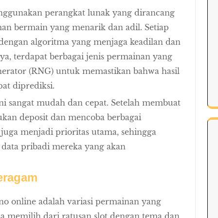
enggunakan perangkat lunak yang dirancang
n bermain yang menarik dan adil. Setiap
 dengan algoritma yang menjaga keadilan dan
nya, terdapat berbagai jenis permainan yang
ator (RNG) untuk memastikan bahwa hasil
at diprediksi.
i ini sangat mudah dan cepat. Setelah membuat
ukan deposit dan mencoba berbagai
juga menjadi prioritas utama, sehingga
 data pribadi mereka yang akan
Beragam
ino online adalah variasi permainan yang
a memilih dari ratusan slot dengan tema dan