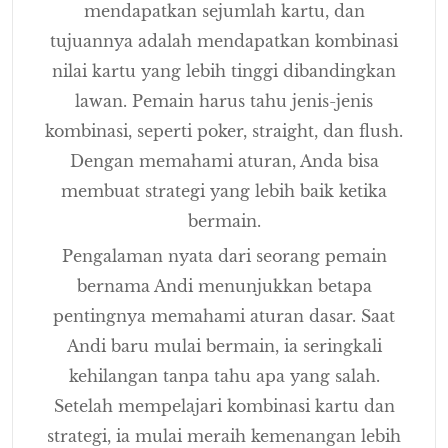
mendapatkan sejumlah kartu, dan
tujuannya adalah mendapatkan kombinasi
nilai kartu yang lebih tinggi dibandingkan
lawan. Pemain harus tahu jenis-jenis
kombinasi, seperti poker, straight, dan flush.
Dengan memahami aturan, Anda bisa
membuat strategi yang lebih baik ketika
bermain.
Pengalaman nyata dari seorang pemain
bernama Andi menunjukkan betapa
pentingnya memahami aturan dasar. Saat
Andi baru mulai bermain, ia seringkali
kehilangan tanpa tahu apa yang salah.
Setelah mempelajari kombinasi kartu dan
strategi, ia mulai meraih kemenangan lebih