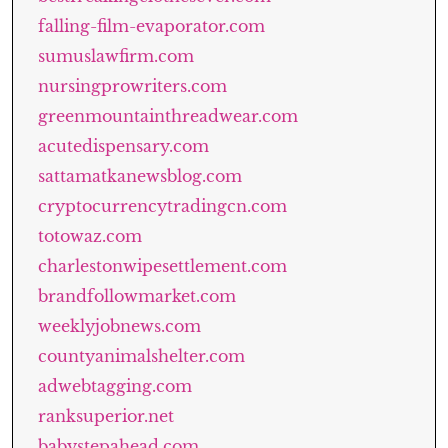
falling-film-evaporator.com
sumuslawfirm.com
nursingprowriters.com
greenmountainthreadwear.com
acutedispensary.com
sattamatkanewsblog.com
cryptocurrencytradingcn.com
totowaz.com
charlestonwipesettlement.com
brandfollowmarket.com
weeklyjobnews.com
countyanimalshelter.com
adwebtagging.com
ranksuperior.net
babystepahead.com