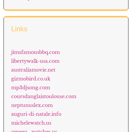
Links
jimsfamousbbq.com
libertywalk-usa.com
australiamovie.net
gizmobird.co.uk
mp3djsong.com
coursdanglaistoulouse.com
neptunuslex.com
auguri-di-natale.info
michelewatch.us
omega--watches.us