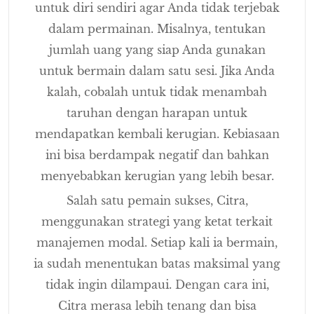
untuk diri sendiri agar Anda tidak terjebak
dalam permainan. Misalnya, tentukan
jumlah uang yang siap Anda gunakan
untuk bermain dalam satu sesi. Jika Anda
kalah, cobalah untuk tidak menambah
taruhan dengan harapan untuk
mendapatkan kembali kerugian. Kebiasaan
ini bisa berdampak negatif dan bahkan
menyebabkan kerugian yang lebih besar.
Salah satu pemain sukses, Citra,
menggunakan strategi yang ketat terkait
manajemen modal. Setiap kali ia bermain,
ia sudah menentukan batas maksimal yang
tidak ingin dilampaui. Dengan cara ini,
Citra merasa lebih tenang dan bisa