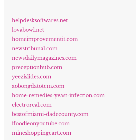
helpdesksoftwares.net
lovabowl.net
homeimprovementit.com
newstribunal.com
newsdailymagazines.com
preceptionhub.com
yeezislides.com
aobongdatotem.com
home-remedies-yeast-infection.com
electroreal.com
bestofmiami-dadecounty.com
ifoodieonyoutube.com
mineshoppingcart.com