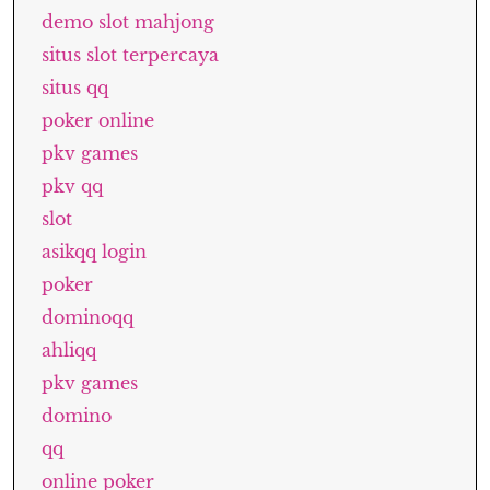
demo slot mahjong
situs slot terpercaya
situs qq
poker online
pkv games
pkv qq
slot
asikqq login
poker
dominoqq
ahliqq
pkv games
domino
qq
online poker