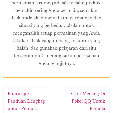
permainan Jarumqq adalah melalui praktik.
Semakin sering Anda bermain, semakin
baik Anda akan memahami permainan dan
situasi yang berbeda. Cobalah untuk
menganalisis setiap permainan yang Anda
lakukan, baik yang menang maupun yang
kalah, dan gunakan pelajaran dari situ
tersebut untuk meningkatkan permainan
Anda selanjutnya.
Post
Puncakqq:
Cara Menang Di
navigation
Panduan Lengkap
PokerQQ Untuk
untuk Pemula
Pemula