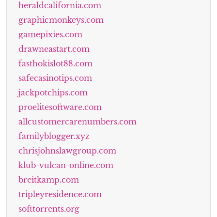
heraldcalifornia.com
graphicmonkeys.com
gamepixies.com
drawneastart.com
fasthokislot88.com
safecasinotips.com
jackpotchips.com
proelitesoftware.com
allcustomercarenumbers.com
familyblogger.xyz
chrisjohnslawgroup.com
klub-vulcan-online.com
breitkamp.com
tripleyresidence.com
softtorrents.org