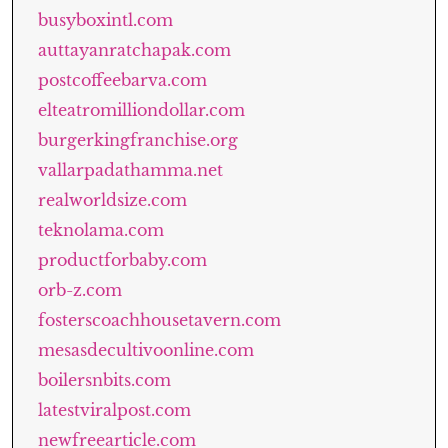
busyboxintl.com
auttayanratchapak.com
postcoffeebarva.com
elteatromilliondollar.com
burgerkingfranchise.org
vallarpadathamma.net
realworldsize.com
teknolama.com
productforbaby.com
orb-z.com
fosterscoachhousetavern.com
mesasdecultivoonline.com
boilersnbits.com
latestviralpost.com
newfreearticle.com