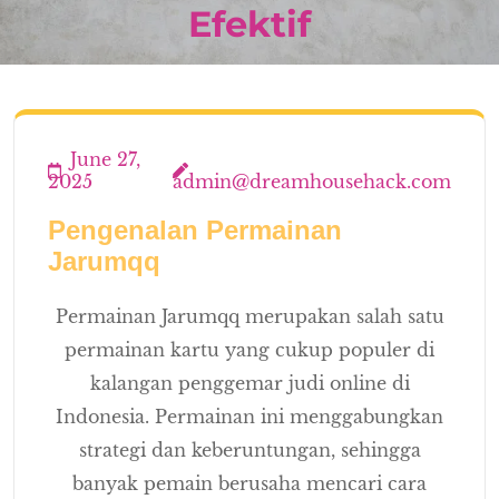
Efektif
June 27,
2025
admin@dreamhousehack.com
Pengenalan Permainan
Jarumqq
Permainan Jarumqq merupakan salah satu
permainan kartu yang cukup populer di
kalangan penggemar judi online di
Indonesia. Permainan ini menggabungkan
strategi dan keberuntungan, sehingga
banyak pemain berusaha mencari cara