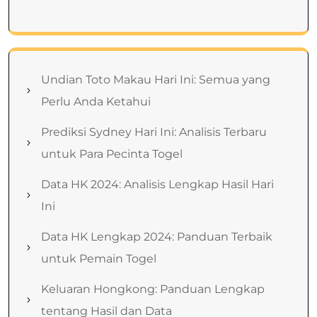
Undian Toto Makau Hari Ini: Semua yang
Perlu Anda Ketahui
Prediksi Sydney Hari Ini: Analisis Terbaru
untuk Para Pecinta Togel
Data HK 2024: Analisis Lengkap Hasil Hari
Ini
Data HK Lengkap 2024: Panduan Terbaik
untuk Pemain Togel
Keluaran Hongkong: Panduan Lengkap
tentang Hasil dan Data