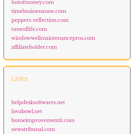
lustofmoney.com
timebusinesszone.com
peppers-reflection.com
tuneoflife.com
windowwellmaintenancepros.com
affiliateholder.com
Links
helpdesksoftwares.net
lovabowl.net
homeimprovementit.com
newstribunal.com