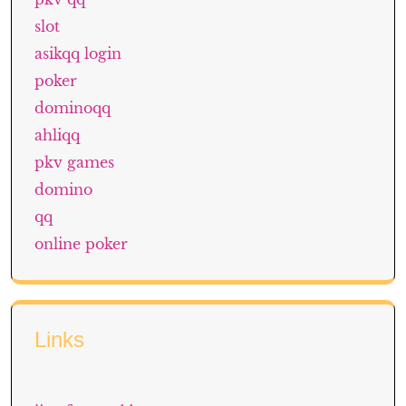
slot
asikqq login
poker
dominoqq
ahliqq
pkv games
domino
qq
online poker
Links