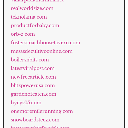
realworldsize.com
teknolama.com
productforbaby.com
orb-z.com
fosterscoachhousetavern.com
mesasdecultivoonline.com
boilersnbits.com
latestviralpost.com
newfreearticle.com
blitzpowerusa.com
gardenofeaten.com
hycys05.com
onemoremilerunning.com
snowboardsteez.com