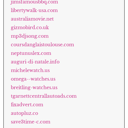
jimsfamousbbq.com
libertywalk-usa.com
australiamovie.net
gizmobird.co.uk
mp3djsong.com
coursdanglaistoulouse.com
neptunuslex.com
auguri-di-natale.info
michelewatch.us
omega--watches.us
breitling-watches.us
tgarnettcentrallautoads.com
fixadvert.com
autopluz.co
save3time-c.com