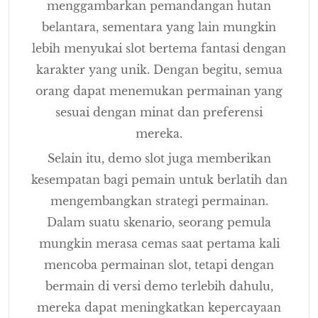
menggambarkan pemandangan hutan
belantara, sementara yang lain mungkin
lebih menyukai slot bertema fantasi dengan
karakter yang unik. Dengan begitu, semua
orang dapat menemukan permainan yang
sesuai dengan minat dan preferensi
mereka.
Selain itu, demo slot juga memberikan
kesempatan bagi pemain untuk berlatih dan
mengembangkan strategi permainan.
Dalam suatu skenario, seorang pemula
mungkin merasa cemas saat pertama kali
mencoba permainan slot, tetapi dengan
bermain di versi demo terlebih dahulu,
mereka dapat meningkatkan kepercayaan