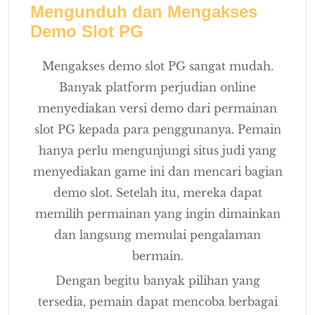
Mengunduh dan Mengakses
Demo Slot PG
Mengakses demo slot PG sangat mudah.
Banyak platform perjudian online
menyediakan versi demo dari permainan
slot PG kepada para penggunanya. Pemain
hanya perlu mengunjungi situs judi yang
menyediakan game ini dan mencari bagian
demo slot. Setelah itu, mereka dapat
memilih permainan yang ingin dimainkan
dan langsung memulai pengalaman
bermain.
Dengan begitu banyak pilihan yang
tersedia, pemain dapat mencoba berbagai