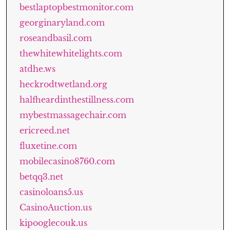
bestlaptopbestmonitor.com
georginaryland.com
roseandbasil.com
thewhitewhitelights.com
atdhe.ws
heckrodtwetland.org
halfheardinthestillness.com
mybestmassagechair.com
ericreed.net
fluxetine.com
mobilecasino8760.com
betqq3.net
casinoloans5.us
CasinoAuction.us
kipooglecouk.us