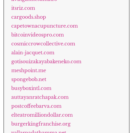
itsriz.com
cargoods.shop
capetownacupuncture.com
bitcoinvideospro.com
cosmiccrowcollective.com
alain-jacquet.com
gotisouizakayabakeneko.com
meshpoint.me
spongebob.net
busyboxintl.com
auttayanratchapak.com
postcoffeebarva.com
elteatromilliondollar.com
burgerkingfranchise.org
vallarpadathamma.net