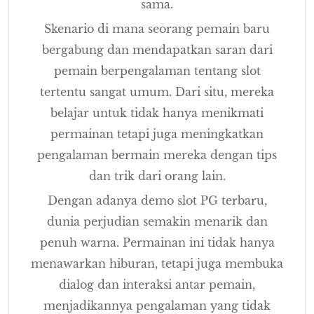
sama.
Skenario di mana seorang pemain baru
bergabung dan mendapatkan saran dari
pemain berpengalaman tentang slot
tertentu sangat umum. Dari situ, mereka
belajar untuk tidak hanya menikmati
permainan tetapi juga meningkatkan
pengalaman bermain mereka dengan tips
dan trik dari orang lain.
Dengan adanya demo slot PG terbaru,
dunia perjudian semakin menarik dan
penuh warna. Permainan ini tidak hanya
menawarkan hiburan, tetapi juga membuka
dialog dan interaksi antar pemain,
menjadikannya pengalaman yang tidak