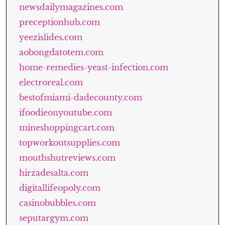
newsdailymagazines.com
preceptionhub.com
yeezislides.com
aobongdatotem.com
home-remedies-yeast-infection.com
electroreal.com
bestofmiami-dadecounty.com
ifoodieonyoutube.com
mineshoppingcart.com
topworkoutsupplies.com
mouthshutreviews.com
hirzadesalta.com
digitallifeopoly.com
casinobubbles.com
seputargym.com