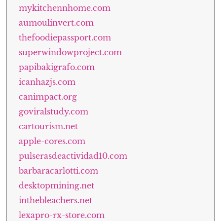
mykitchennhome.com
aumoulinvert.com
thefoodiepassport.com
superwindowproject.com
papibakigrafo.com
icanhazjs.com
canimpact.org
goviralstudy.com
cartourism.net
apple-cores.com
pulserasdeactividad10.com
barbaracarlotti.com
desktopmining.net
inthebleachers.net
lexapro-rx-store.com