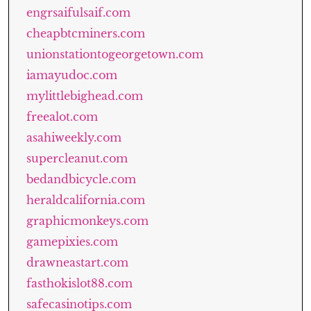
engrsaifulsaif.com
cheapbtcminers.com
unionstationtogeorgetown.com
iamayudoc.com
mylittlebighead.com
freealot.com
asahiweekly.com
supercleanut.com
bedandbicycle.com
heraldcalifornia.com
graphicmonkeys.com
gamepixies.com
drawneastart.com
fasthokislot88.com
safecasinotips.com