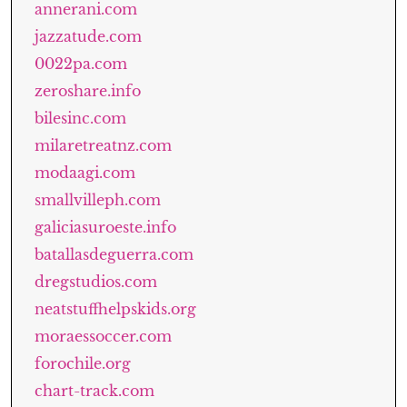
annerani.com
jazzatude.com
0022pa.com
zeroshare.info
bilesinc.com
milaretreatnz.com
modaagi.com
smallvilleph.com
galiciasuroeste.info
batallasdeguerra.com
dregstudios.com
neatstuffhelpskids.org
moraessoccer.com
forochile.org
chart-track.com