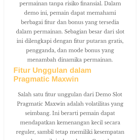
permainan tanpa risiko finansial. Dalam
demo ini, pemain dapat memahami
berbagai fitur dan bonus yang tersedia
dalam permainan. Sebagian besar dari slot
ini dilengkapi dengan fitur putaran gratis,
pengganda, dan mode bonus yang
menambah dinamika permainan.
Fitur Unggulan dalam
Pragmatic Maxwin
Salah satu fitur unggulan dari Demo Slot
Pragmatic Maxwin adalah volatilitas yang
seimbang. Ini berarti pemain dapat
mendapatkan kemenangan kecil secara
reguler, sambil tetap memiliki kesempatan