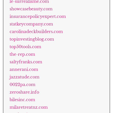
le-surrealisme.com
showcasebeauty.com
insurancepolicyexpert.com
statkeycompany.com
carolinadeckbuilders.com
topinvestingblog.com
top50tools.com
the-rep.com
saltyfranks.com
annerani.com
jazzatude.com
0022pa.com
zeroshare.info
bilesinc.com
milaretreatnz.com