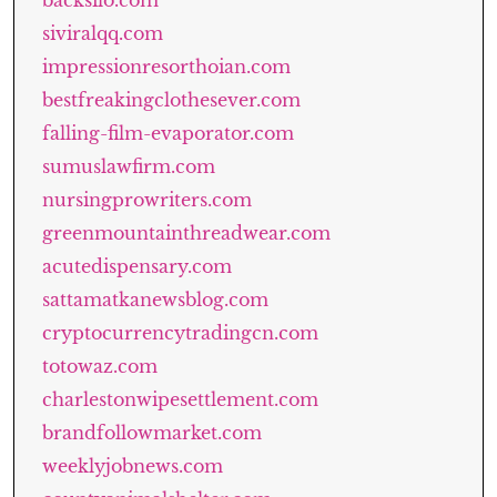
backsilo.com
siviralqq.com
impressionresorthoian.com
bestfreakingclothesever.com
falling-film-evaporator.com
sumuslawfirm.com
nursingprowriters.com
greenmountainthreadwear.com
acutedispensary.com
sattamatkanewsblog.com
cryptocurrencytradingcn.com
totowaz.com
charlestonwipesettlement.com
brandfollowmarket.com
weeklyjobnews.com