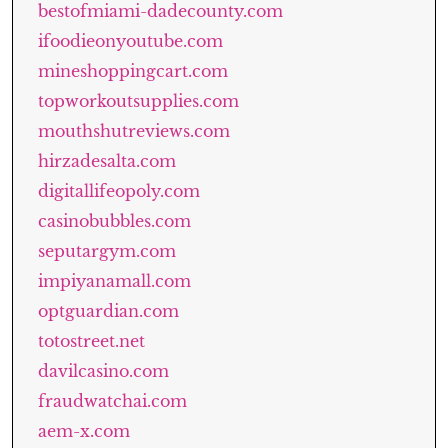
bestofmiami-dadecounty.com
ifoodieonyoutube.com
mineshoppingcart.com
topworkoutsupplies.com
mouthshutreviews.com
hirzadesalta.com
digitallifeopoly.com
casinobubbles.com
seputargym.com
impiyanamall.com
optguardian.com
totostreet.net
davilcasino.com
fraudwatchai.com
aem-x.com