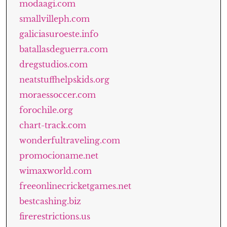
modaagi.com
smallvilleph.com
galiciasuroeste.info
batallasdeguerra.com
dregstudios.com
neatstuffhelpskids.org
moraessoccer.com
forochile.org
chart-track.com
wonderfultraveling.com
promocioname.net
wimaxworld.com
freeonlinecricketgames.net
bestcashing.biz
firerestrictions.us