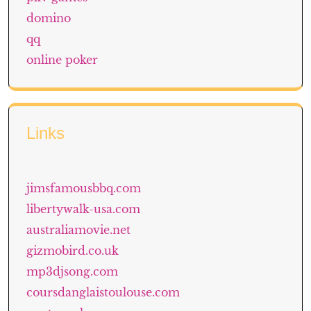
domino
qq
online poker
Links
jimsfamousbbq.com
libertywalk-usa.com
australiamovie.net
gizmobird.co.uk
mp3djsong.com
coursdanglaistoulouse.com