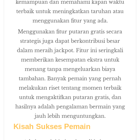
kemampuan dan memahami kapan waktu
terbaik untuk meningkatkan taruhan atau
menggunakan fitur yang ada.
Menggunakan fitur putaran gratis secara
strategis juga dapat berkontribusi besar
dalam meraih jackpot. Fitur ini seringkali
memberikan kesempatan ekstra untuk
menang tanpa mengeluarkan biaya
tambahan. Banyak pemain yang pernah
melakukan riset tentang momen terbaik
untuk mengaktifkan putaran gratis, dan
hasilnya adalah pengalaman bermain yang
jauh lebih menguntungkan.
Kisah Sukses Pemain