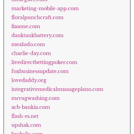
marketing-mobile-app.com
floralpunchcraft.com
fiasone.com
danktankbattery.com
mealudo.com
charlie-day.com
livedirectbettingpoker.com
foxbusinessupdate.com
lovedaddy.org
integrativemedicalmassageplano.com
mrrugwashing.com
acb-bankia.com
flash-es.net
upshak.com