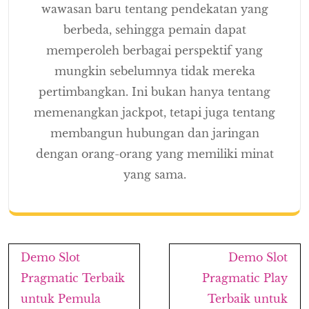
wawasan baru tentang pendekatan yang
berbeda, sehingga pemain dapat
memperoleh berbagai perspektif yang
mungkin sebelumnya tidak mereka
pertimbangkan. Ini bukan hanya tentang
memenangkan jackpot, tetapi juga tentang
membangun hubungan dan jaringan
dengan orang-orang yang memiliki minat
yang sama.
Post
Demo Slot
Demo Slot
navigation
Pragmatic Terbaik
Pragmatic Play
untuk Pemula
Terbaik untuk