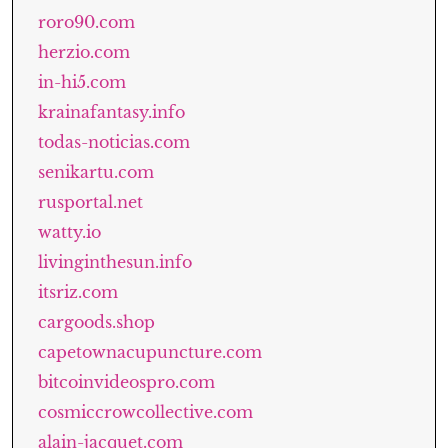
roro90.com
herzio.com
in-hi5.com
krainafantasy.info
todas-noticias.com
senikartu.com
rusportal.net
watty.io
livinginthesun.info
itsriz.com
cargoods.shop
capetownacupuncture.com
bitcoinvideospro.com
cosmiccrowcollective.com
alain-jacquet.com