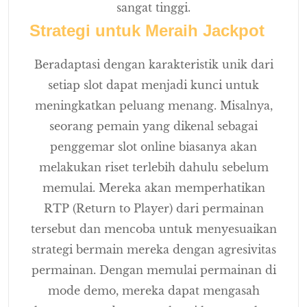
sangat tinggi.
Strategi untuk Meraih Jackpot
Beradaptasi dengan karakteristik unik dari
setiap slot dapat menjadi kunci untuk
meningkatkan peluang menang. Misalnya,
seorang pemain yang dikenal sebagai
penggemar slot online biasanya akan
melakukan riset terlebih dahulu sebelum
memulai. Mereka akan memperhatikan
RTP (Return to Player) dari permainan
tersebut dan mencoba untuk menyesuaikan
strategi bermain mereka dengan agresivitas
permainan. Dengan memulai permainan di
mode demo, mereka dapat mengasah