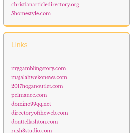
christianarticledirectory.org
5homestyle.com
Links
mygamblingstory.com
majalahwekonews.com
2017hoganoutlet.com
pelmanec.com
domino99qq.net
directoryoftheweb.com
donttellashton.com
rush3studio.com