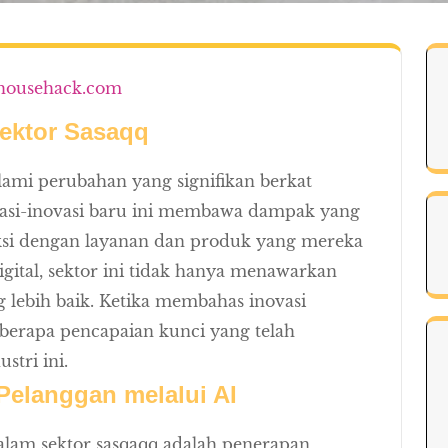
ousehack.com
Sektor Sasaqq
lami perubahan yang signifikan berkat
vasi-inovasi baru ini membawa dampak yang
aksi dengan layanan dan produk yang mereka
gital, sektor ini tidak hanya menawarkan
g lebih baik. Ketika membahas inovasi
eberapa pencapaian kunci yang telah
tri ini.
elanggan melalui AI
dalam sektor sasqaqq adalah penerapan