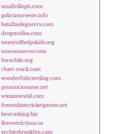
smallvilleph.com
galiciasuroeste.info
batallasdeguerra.com
dregstudios.com
neatstuffhelpskids.org
moraessoccer.com
forochile.org
chart-track.com
wonderfultraveling.com
promocioname.net
wimaxworld.com
freeonlinecricketgames.net
bestcashing.biz
firerestrictions.us
archiesbrooklyn.com