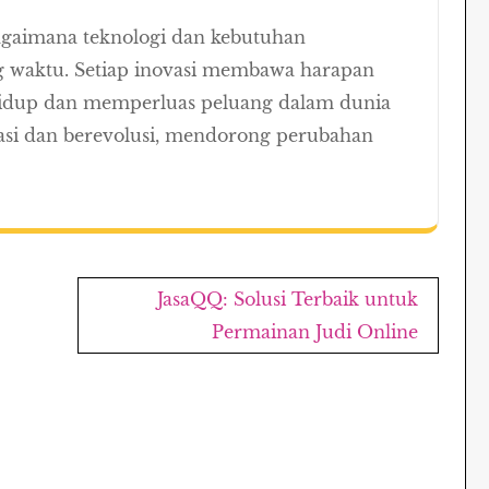
agaimana teknologi dan kebutuhan
g waktu. Setiap inovasi membawa harapan
hidup dan memperluas peluang dalam dunia
ptasi dan berevolusi, mendorong perubahan
JasaQQ: Solusi Terbaik untuk
Permainan Judi Online