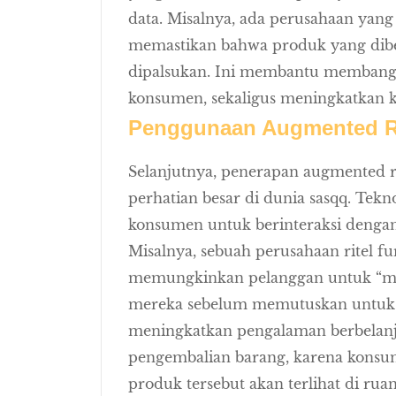
data. Misalnya, ada perusahaan yan
memastikan bahwa produk yang dibel
dipalsukan. Ini membantu membang
konsumen, sekaligus meningkatkan ke
Penggunaan Augmented Rea
Selanjutnya, penerapan augmented rea
perhatian besar di dunia sasqq. Tek
konsumen untuk berinteraksi denga
Misalnya, sebuah perusahaan ritel f
memungkinkan pelanggan untuk “me
mereka sebelum memutuskan untuk m
meningkatkan pengalaman berbelanj
pengembalian barang, karena konsu
produk tersebut akan terlihat di rua