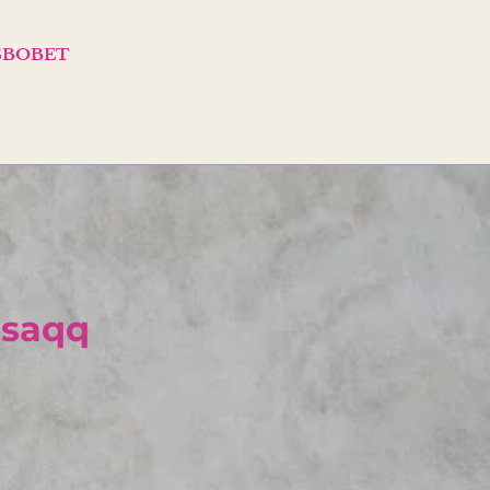
SBOBET
asaqq