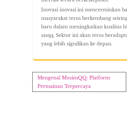
Inovasi-inovasi ini mencerminkan b
masyarakat terus berkembang seirin
baru dalam meningkatkan kualitas 
sasqq. Sektor ini akan terus berada
yang lebih signifikan ke depan.
Post
Mengenal MusimQQ: Platform
navigation
Permainan Terpercaya