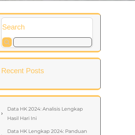
Search
Recent Posts
Data HK 2024: Analisis Lengkap
Hasil Hari Ini
Data HK Lengkap 2024: Panduan