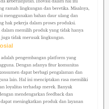
a keberlanjutan. Inovasi dalam hal ini
 ramah lingkungan dan beretika. Misalnya,
kini menggunakan bahan daur ulang dan
 hak pekerja dalam proses produksi.
s dalam memilih produk yang tidak hanya
juga tidak merusak lingkungan.
osial
ing adalah pengembangan platform yang
engguna. Dengan adanya fitur komunitas
n, konsumen dapat berbagi pengalaman dan
na lain. Hal ini menciptakan rasa memiliki
an loyalitas terhadap merek. Banyak
dengan mendengarkan feedback dan
 dapat meningkatkan produk dan layanan