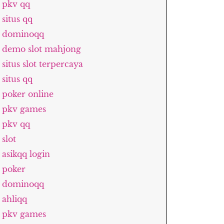
pkv qq
situs qq
dominoqq
demo slot mahjong
situs slot terpercaya
situs qq
poker online
pkv games
pkv qq
slot
asikqq login
poker
dominoqq
ahliqq
pkv games