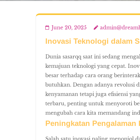
June 20, 2025
admin@dreamh
Inovasi Teknologi dalam 
Dunia sasarqq saat ini sedang menga
kemajuan teknologi yang cepat. Ino
besar terhadap cara orang berinter
butuhkan. Dengan adanya revolusi di
kenyamanan tetapi juga efisiensi yan
terbaru, penting untuk menyoroti b
mengubah cara kita memandang indus
Peningkatan Pengalaman P
Salah satu inovasi paling menonjol 