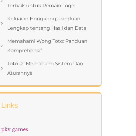
Terbaik untuk Pemain Togel
Keluaran Hongkong: Panduan
Lengkap tentang Hasil dan Data
Memahami Wong Toto: Panduan
Komprehensif
Toto 12: Memahami Sistem Dan
Aturannya
Links
pkv games