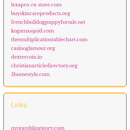
lexapro-rx-store.com
buyskincareproducts.org
frenchbulldogpuppyforsale.net
kogamasquid.com
themultiplicationtablechart.com
casinoglamour.org
dextercoin.io
christianarticledirectory.org
5homestyle.com
Links
mygamblingstory.com