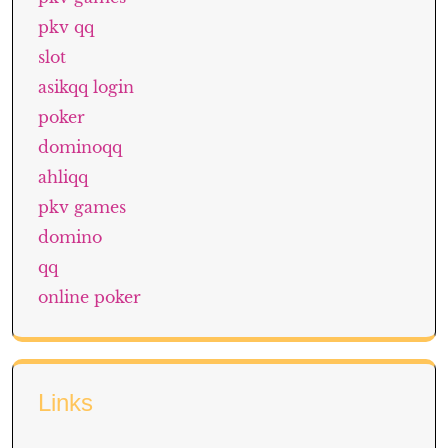
pkv qq
slot
asikqq login
poker
dominoqq
ahliqq
pkv games
domino
qq
online poker
Links