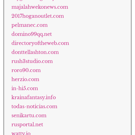
majalahwekonews.com
2017hoganoutlet.com
pelmanec.com
domino99qq.net
directoryoftheweb.com
donttellashton.com
rush3studio.com
roro90.com
herzio.com
in-hi5.com
krainafantasy.info
todas-noticias.com
senikartu.com
rusportal.net
watty.io