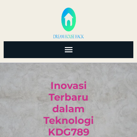
Skip
to
content
(Press
Enter)
Inovasi
Terbaru
dalam
Teknologi
KDG789