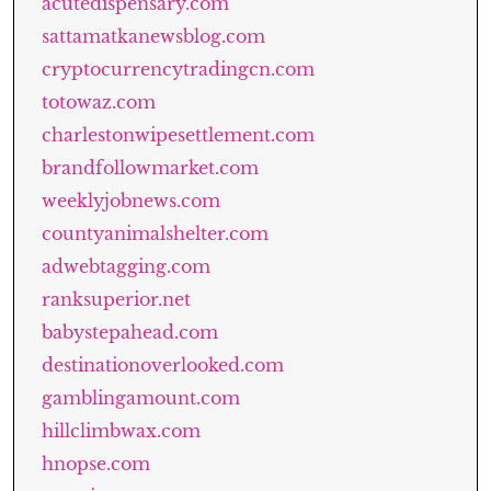
acutedispensary.com
sattamatkanewsblog.com
cryptocurrencytradingcn.com
totowaz.com
charlestonwipesettlement.com
brandfollowmarket.com
weeklyjobnews.com
countyanimalshelter.com
adwebtagging.com
ranksuperior.net
babystepahead.com
destinationoverlooked.com
gamblingamount.com
hillclimbwax.com
hnopse.com