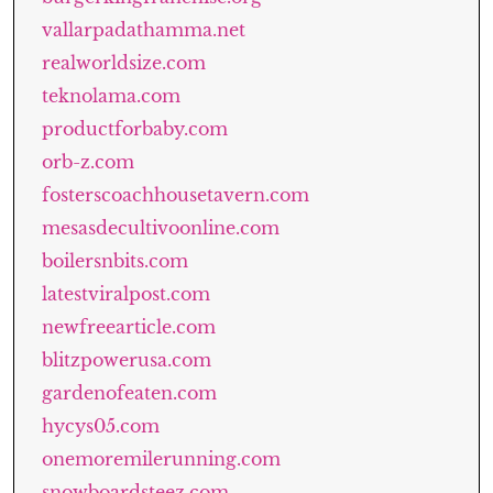
vallarpadathamma.net
realworldsize.com
teknolama.com
productforbaby.com
orb-z.com
fosterscoachhousetavern.com
mesasdecultivoonline.com
boilersnbits.com
latestviralpost.com
newfreearticle.com
blitzpowerusa.com
gardenofeaten.com
hycys05.com
onemoremilerunning.com
snowboardsteez.com