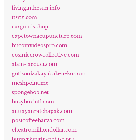
livinginthesun.info
itsriz.com
cargoods.shop
capetownacupuncture.com
bitcoinvideospro.com
cosmiccrowcollective.com
alain-jacquet.com
gotisouizakayabakeneko.com
meshpoint.me
spongebob.net
busyboxintl.com
auttayanratchapak.com
postcoffeebarva.com
elteatromilliondollar.com
burgerkingfranchise.org