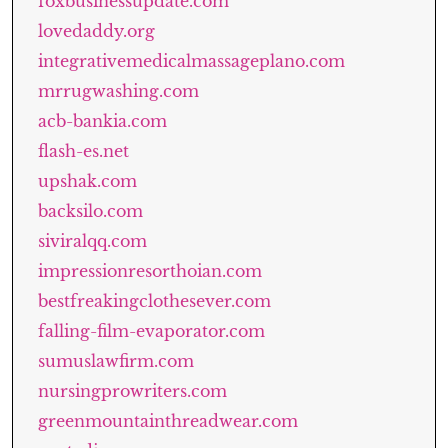
foxbusinessupdate.com
lovedaddy.org
integrativemedicalmassageplano.com
mrrugwashing.com
acb-bankia.com
flash-es.net
upshak.com
backsilo.com
siviralqq.com
impressionresorthoian.com
bestfreakingclothesever.com
falling-film-evaporator.com
sumuslawfirm.com
nursingprowriters.com
greenmountainthreadwear.com