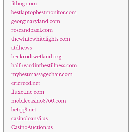
fithog.com
bestlaptopbestmonitor.com
georginaryland.com
roseandbasil.com
thewhitewhitelights.com
atdhe.ws
heckrodtwetland.org
halfheardinthestillness.com
mybestmassagechair.com
ericreed.net
fluxetine.com
mobilecasino8760.com
betqq3.net
casinoloans5.us
CasinoAuction.us