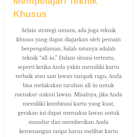
Mempelajari Teknik
Khusus
Selain strategi umum, ada juga teknik
khusus yang dapat diajarkan oleh pemain
berpengalaman. Salah satunya adalah
teknik “all-in.” Dalam situasi tertentu,
seperti ketika Anda yakin memiliki kartu
terbaik atau saat lawan tampak ragu, Anda
bisa melakukan taruhan all-in untuk
menakut-nakuti lawan. Misalnya, jika Anda
memiliki kombinasi kartu yang kuat,
gerakan ini dapat memaksa lawan untuk
mundur dan memberikan Anda
kemenangan tanpa harus melihat kartu