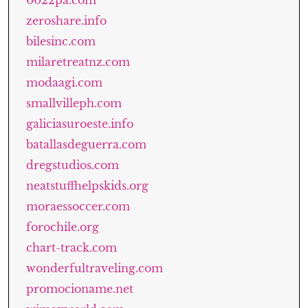
0022pa.com
zeroshare.info
bilesinc.com
milaretreatnz.com
modaagi.com
smallvilleph.com
galiciasuroeste.info
batallasdeguerra.com
dregstudios.com
neatstuffhelpskids.org
moraessoccer.com
forochile.org
chart-track.com
wonderfultraveling.com
promocioname.net