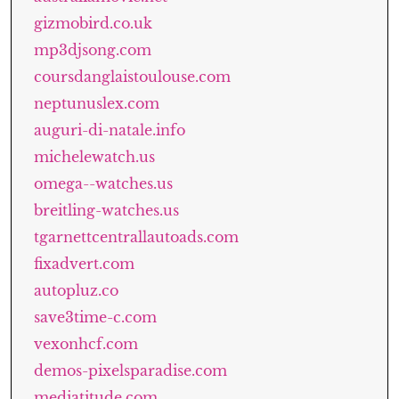
gizmobird.co.uk
mp3djsong.com
coursdanglaistoulouse.com
neptunuslex.com
auguri-di-natale.info
michelewatch.us
omega--watches.us
breitling-watches.us
tgarnettcentrallautoads.com
fixadvert.com
autopluz.co
save3time-c.com
vexonhcf.com
demos-pixelsparadise.com
mediatitude.com