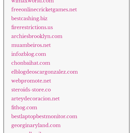
wimaxworld.com
freeonlinecricketgames.net
bestcashing.biz
firerestrictions.us
archiesbrooklyn.com
muambeiros.net
infozblog.com
chonbaihat.com
elblogdeoscargonzalez.com
webpromote.net
steroids-store.co
arteydecoracion.net
fithog.com
bestlaptopbestmonitor.com
georginaryland.com