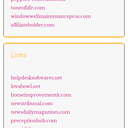
tuneoflife.com
windowwellmaintenancepros.com
affiliateholder.com
Links
helpdesksoftwares.net
lovabowl.net
homeimprovementit.com
newstribunal.com
newsdailymagazines.com
preceptionhub.com