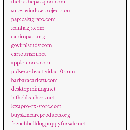
thefoodiepassport.com
superwindowproject.com
papibakigrafo.com
icanhazjs.com
canimpact.org
goviralstudy.com
cartourism.net
apple-cores.com
pulserasdeactividad10.com
barbaracarlotti.com
desktopmining.net
inthebleachers.net
lexapro-rx-store.com
buyskincareproducts.org
frenchbulldogpuppyforsale.net