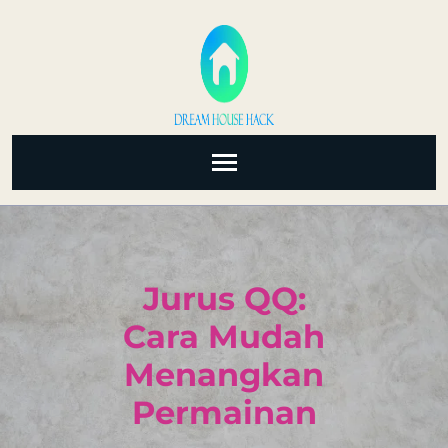
Skip
to
content
(Press
Enter)
Jurus QQ:
Cara Mudah
Menangkan
Permainan