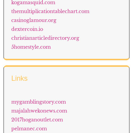
kogamasquid.com
themultiplicationtablechart.com
casinoglamour.org
dextercoin.io
christianarticledirectory.org
5homestyle.com
Links
mygamblingstory.com
majalahwekonews.com
2017hoganoutlet.com
pelmanec.com