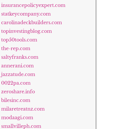
insurancepolicyexpert.com
statkeycompany.com
carolinadeckbuilders.com
topinvestingblog.com
top50tools.com
the-rep.com
saltyfranks.com
annerani.com
jazzatude.com
0022pa.com
zeroshare.info
bilesinc.com
milaretreatnz.com
modaagi.com
smallvilleph.com