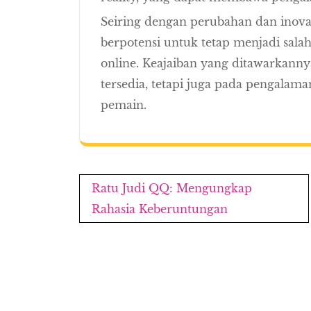
Seiring dengan perubahan dan inova
berpotensi untuk tetap menjadi sala
online. Keajaiban yang ditawarkanny
tersedia, tetapi juga pada pengalam
pemain.
Post
Ratu Judi QQ: Mengungkap
navigation
Rahasia Keberuntungan