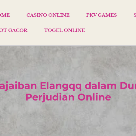
OME
CASINO ONLINE
PKV GAMES
OT GACOR
TOGEL ONLINE
ajaiban Elangqq dalam Du
Perjudian Online