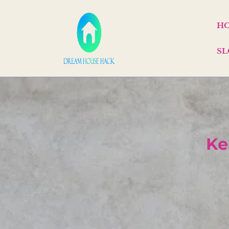
Skip
to
H
content
SL
(Press
Enter)
Ke