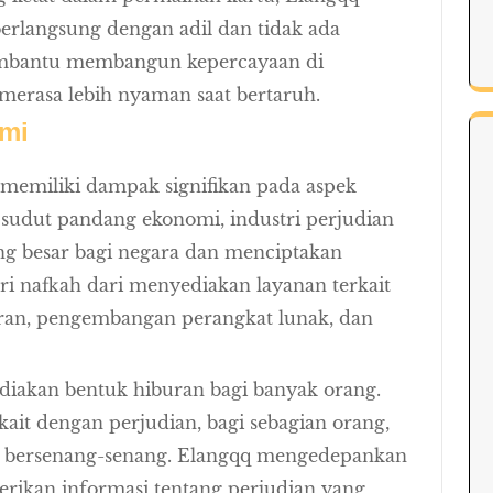
rlangsung dengan adil dan tidak ada
membantu membangun kepercayaan di
erasa lebih nyaman saat bertaruh.
mi
 memiliki dampak signifikan pada aspek
 sudut pandang ekonomi, industri perjudian
 besar bagi negara dan menciptakan
ri nafkah dari menyediakan layanan terkait
ran, pengembangan perangkat lunak, dan
yediakan bentuk hiburan bagi banyak orang.
kait dengan perjudian, bagi sebagian orang,
an bersenang-senang. Elangqq mengedepankan
rikan informasi tentang perjudian yang