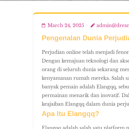
March 24, 2025
admin@drea
Pengenalan Dunia Perjudi
Perjudian online telah menjadi feno
Dengan kemajuan teknologi dan akse
orang di seluruh dunia sekarang men
kenyamanan rumah mereka. Salah sa
banyak pemain adalah Elangqq, seb
permainan menarik dan inovatif. Dala
keajaiban Elangqq dalam dunia perju
Apa Itu Elangqq?
Elangqq adalah salah satu platform 