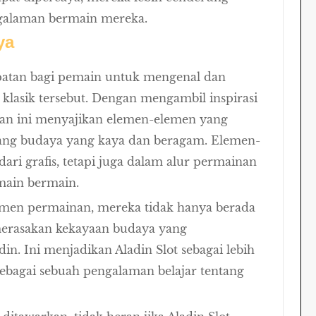
galaman bermain mereka.
ya
patan bagi pemain untuk mengenal dan
klasik tersebut. Dengan mengambil inspirasi
an ini menyajikan elemen-elemen yang
ng budaya yang kaya dan beragam. Elemen-
dari grafis, tetapi juga dalam alur permainan
main bermain.
emen permainan, mereka tidak hanya berada
 merasakan kekayaan budaya yang
din. Ini menjadikan Aladin Slot sebagai lebih
 sebagai sebuah pengalaman belajar tentang