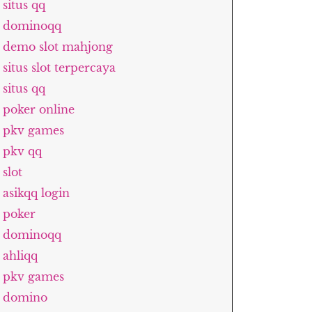
situs qq
dominoqq
demo slot mahjong
situs slot terpercaya
situs qq
poker online
pkv games
pkv qq
slot
asikqq login
poker
dominoqq
ahliqq
pkv games
domino