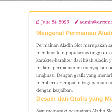
June 24, 2026
admin@dreamh
Mengenal Permainan Aladi
Permainan Aladin Slot merupakan sa
mendapatkan popularitas tinggi di ka
karakter-karakter dari kisah Aladin 
malam, permainan ini menyajikan 
imajinasi. Dengan grafis yang menari
memberi kesempatan bagi pemain u
dengan keajaiban.
Desain dan Grafis yang 
Saat memasuki permainan Aladin Slo