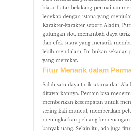
biasa. Latar belakang permainan me
lengkap dengan istana yang menjulan
Karakter-karakter seperti Aladin, Putr
gulungan slot, menambah daya tarik 
dan efek suara yang menarik memb
lebih mendalam. Ini bukan sekadar p
yang memikat.
Fitur Menarik dalam Perm
Salah satu daya tarik utama dari Alad
ditawarkannya. Pemain bisa menemu
memberikan kesempatan untuk memen
sering kali muncul, memberikan pe
meningkatkan peluang kemenangan 
banyak uang. Selain itu, ada juga 