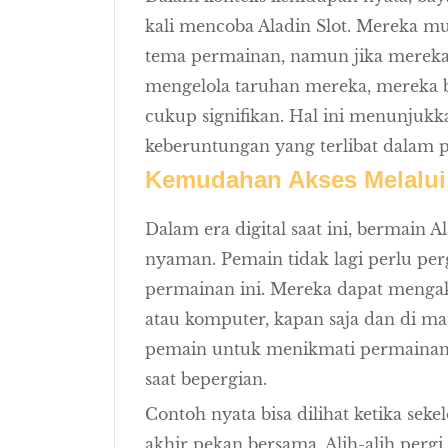
kali mencoba Aladin Slot. Mereka m
tema permainan, namun jika mereka 
mengelola taruhan mereka, mereka 
cukup signifikan. Hal ini menunjukk
keberuntungan yang terlibat dalam p
Kemudahan Akses Melalui 
Dalam era digital saat ini, bermain 
nyaman. Pemain tidak lagi perlu perg
permainan ini. Mereka dapat mengaks
atau komputer, kapan saja dan di ma
pemain untuk menikmati permaina
saat bepergian.
Contoh nyata bisa dilihat ketika s
akhir pekan bersama. Alih-alih pergi