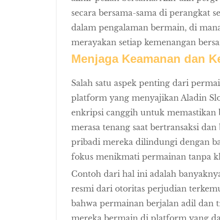
secara bersama-sama di perangkat s
dalam pengalaman bermain, di mana
merayakan setiap kemenangan bers
Menjaga Keamanan dan K
Salah satu aspek penting dari perma
platform yang menyajikan Aladin Sl
enkripsi canggih untuk memastikan
merasa tenang saat bertransaksi da
pribadi mereka dilindungi dengan ba
fokus menikmati permainan tanpa k
Contoh dari hal ini adalah banyakny
resmi dari otoritas perjudian terkem
bahwa permainan berjalan adil dan 
mereka bermain di platform yang da