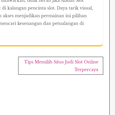
ditawarkan, tidak heran jika Aladin Slot
di kalangan pencinta slot. Daya tarik visual,
akses menjadikan permainan ini pilihan
 mencari kesenangan dan petualangan di
Tips Memilih Situs Judi Slot Online
Terpercaya