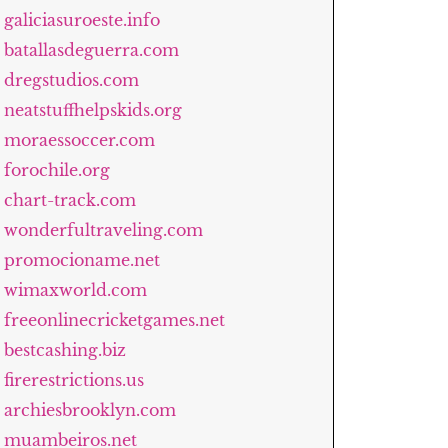
galiciasuroeste.info
batallasdeguerra.com
dregstudios.com
neatstuffhelpskids.org
moraessoccer.com
forochile.org
chart-track.com
wonderfultraveling.com
promocioname.net
wimaxworld.com
freeonlinecricketgames.net
bestcashing.biz
firerestrictions.us
archiesbrooklyn.com
muambeiros.net