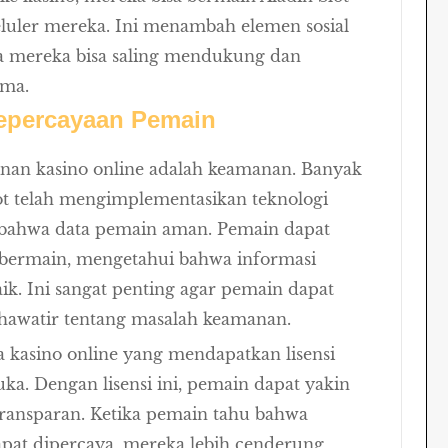
eluler mereka. Ini menambah elemen sosial
 mereka bisa saling mendukung dan
ama.
epercayaan Pemain
inan kasino online adalah keamanan. Banyak
ot telah mengimplementasikan teknologi
 bahwa data pemain aman. Pemain dapat
n bermain, mengetahui bahwa informasi
ik. Ini sangat penting agar pemain dapat
hawatir tentang masalah keamanan.
a kasino online yang mendapatkan lisensi
uka. Dengan lisensi ini, pemain dapat yakin
transparan. Ketika pemain tahu bahwa
pat dipercaya, mereka lebih cenderung