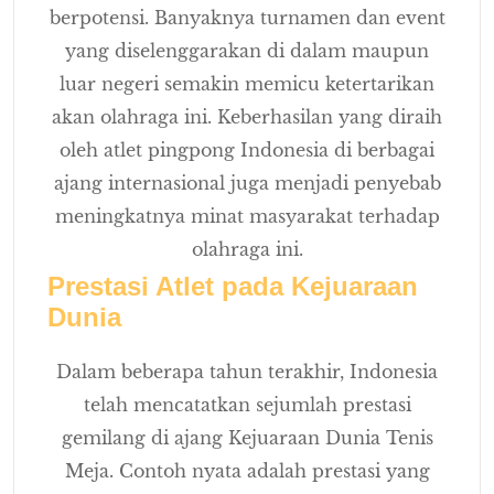
berpotensi. Banyaknya turnamen dan event
yang diselenggarakan di dalam maupun
luar negeri semakin memicu ketertarikan
akan olahraga ini. Keberhasilan yang diraih
oleh atlet pingpong Indonesia di berbagai
ajang internasional juga menjadi penyebab
meningkatnya minat masyarakat terhadap
olahraga ini.
Prestasi Atlet pada Kejuaraan
Dunia
Dalam beberapa tahun terakhir, Indonesia
telah mencatatkan sejumlah prestasi
gemilang di ajang Kejuaraan Dunia Tenis
Meja. Contoh nyata adalah prestasi yang