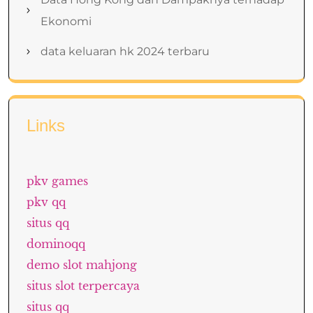
Ekonomi
data keluaran hk 2024 terbaru
Links
pkv games
pkv qq
situs qq
dominoqq
demo slot mahjong
situs slot terpercaya
situs qq