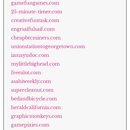
gamefungames.com
25-minute-timer.com
creativefuntask.com
engrsaifulsaif.com
cheapbtcminers.com
unionstationtogeorgetown.com
iamayudoc.com
mylittlebighead.com
freealot.com
asahiweekly.com
supercleanut.com
bedandbicycle.com
heraldcalifornia.com
graphicmonkeys.com
gamepixies.com