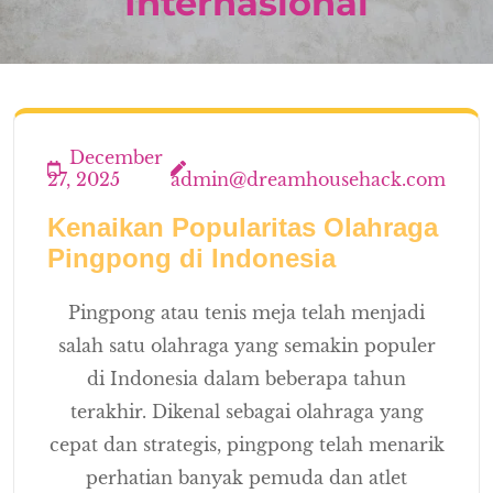
Internasional
December
27, 2025
admin@dreamhousehack.com
Kenaikan Popularitas Olahraga
Pingpong di Indonesia
Pingpong atau tenis meja telah menjadi
salah satu olahraga yang semakin populer
di Indonesia dalam beberapa tahun
terakhir. Dikenal sebagai olahraga yang
cepat dan strategis, pingpong telah menarik
perhatian banyak pemuda dan atlet