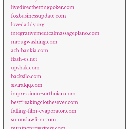
livedirectbettingpoker.com
foxbusinessupdate.com
lovedaddy.org
integrativemedicalmassageplano.com
mrrugwashing.com
acb-bankia.com
flash-es.net
upshak.com
backsilo.com
siviralqq.com
impressionresorthoian.com
bestfreakingclothesever.com
falling-film-evaporator.com
sumuslawfirm.com
nursingprowriters.com