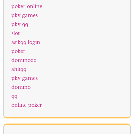
poker online
pkv games
pkv qq
slot
asikqq login
poker
dominoqq
ahliqq
pkv games
domino
qq
online poker