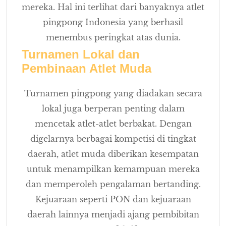
mereka. Hal ini terlihat dari banyaknya atlet
pingpong Indonesia yang berhasil
menembus peringkat atas dunia.
Turnamen Lokal dan
Pembinaan Atlet Muda
Turnamen pingpong yang diadakan secara
lokal juga berperan penting dalam
mencetak atlet-atlet berbakat. Dengan
digelarnya berbagai kompetisi di tingkat
daerah, atlet muda diberikan kesempatan
untuk menampilkan kemampuan mereka
dan memperoleh pengalaman bertanding.
Kejuaraan seperti PON dan kejuaraan
daerah lainnya menjadi ajang pembibitan