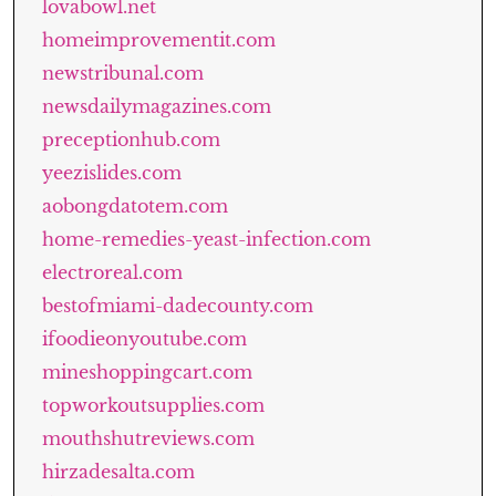
lovabowl.net
homeimprovementit.com
newstribunal.com
newsdailymagazines.com
preceptionhub.com
yeezislides.com
aobongdatotem.com
home-remedies-yeast-infection.com
electroreal.com
bestofmiami-dadecounty.com
ifoodieonyoutube.com
mineshoppingcart.com
topworkoutsupplies.com
mouthshutreviews.com
hirzadesalta.com