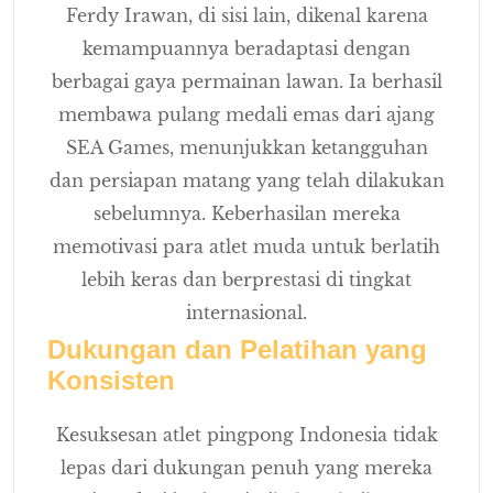
Ferdy Irawan, di sisi lain, dikenal karena
kemampuannya beradaptasi dengan
berbagai gaya permainan lawan. Ia berhasil
membawa pulang medali emas dari ajang
SEA Games, menunjukkan ketangguhan
dan persiapan matang yang telah dilakukan
sebelumnya. Keberhasilan mereka
memotivasi para atlet muda untuk berlatih
lebih keras dan berprestasi di tingkat
internasional.
Dukungan dan Pelatihan yang
Konsisten
Kesuksesan atlet pingpong Indonesia tidak
lepas dari dukungan penuh yang mereka