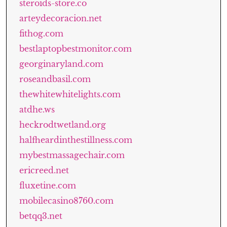
steroids-store.co
arteydecoracion.net
fithog.com
bestlaptopbestmonitor.com
georginaryland.com
roseandbasil.com
thewhitewhitelights.com
atdhe.ws
heckrodtwetland.org
halfheardinthestillness.com
mybestmassagechair.com
ericreed.net
fluxetine.com
mobilecasino8760.com
betqq3.net