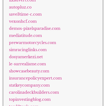
fixadvert.com
autopluz.co
save3time-c.com
vexonhcf.com
demos-pixelsparadise.com
mediatitude.com
prewarmotorcycles.com
simracinglinks.com
dosyamerkezi.net
le-surrealisme.com
showcasebeauty.com
insurancepolicyexpert.com
statkeycompany.com
carolinadeckbuilders.com
topinvestingblog.com