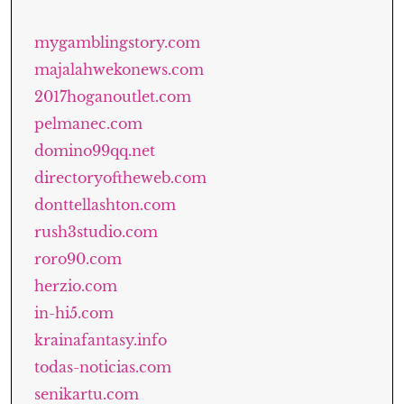
mygamblingstory.com
majalahwekonews.com
2017hoganoutlet.com
pelmanec.com
domino99qq.net
directoryoftheweb.com
donttellashton.com
rush3studio.com
roro90.com
herzio.com
in-hi5.com
krainafantasy.info
todas-noticias.com
senikartu.com