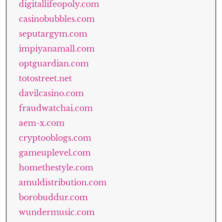
digitallifeopoly.com
casinobubbles.com
seputargym.com
impiyanamall.com
optguardian.com
totostreet.net
davilcasino.com
fraudwatchai.com
aem-x.com
cryptooblogs.com
gameuplevel.com
homethestyle.com
amuldistribution.com
borobuddur.com
wundermusic.com