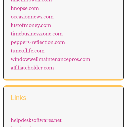
hnopse.com
occasionnews.com
lustofmoney.com
timebusinesszone.com
peppers-reflection.com
tuneoflife.com
windowwellmaintenancepros.com
affiliateholder.com
Links
helpdesksoftwares.net