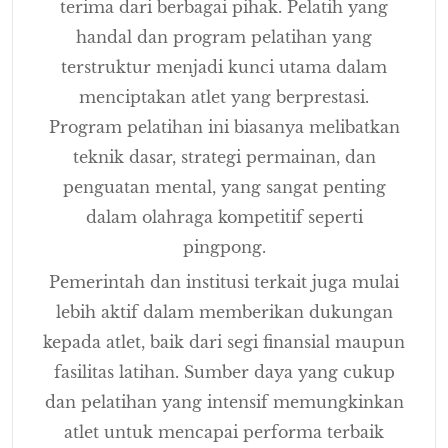
terima dari berbagai pihak. Pelatih yang
handal dan program pelatihan yang
terstruktur menjadi kunci utama dalam
menciptakan atlet yang berprestasi.
Program pelatihan ini biasanya melibatkan
teknik dasar, strategi permainan, dan
penguatan mental, yang sangat penting
dalam olahraga kompetitif seperti
pingpong.
Pemerintah dan institusi terkait juga mulai
lebih aktif dalam memberikan dukungan
kepada atlet, baik dari segi finansial maupun
fasilitas latihan. Sumber daya yang cukup
dan pelatihan yang intensif memungkinkan
atlet untuk mencapai performa terbaik