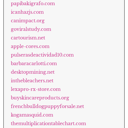
papibakigrafo.com
icanhazjs.com
canimpact.org
goviralstudy.com
cartourism.net
apple-cores.com
pulserasdeactividad10.com
barbaracarlotti.com
desktopmining.net
inthebleachers.net
lexapro-rx-store.com
buyskincareproducts.org
frenchbulldogpuppyforsale.net
kogamasquid.com
themultiplicationtablechart.com