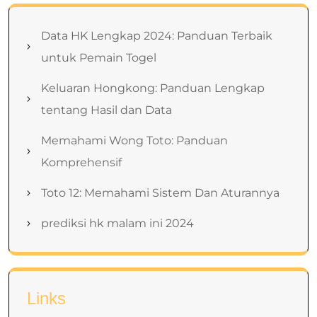
Data HK Lengkap 2024: Panduan Terbaik
untuk Pemain Togel
Keluaran Hongkong: Panduan Lengkap
tentang Hasil dan Data
Memahami Wong Toto: Panduan
Komprehensif
Toto 12: Memahami Sistem Dan Aturannya
prediksi hk malam ini 2024
Links