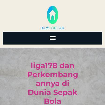
Skip
to
content
(Press
Enter)
liga178 dan
Perkembang
annya di
Dunia Sepak
Bola