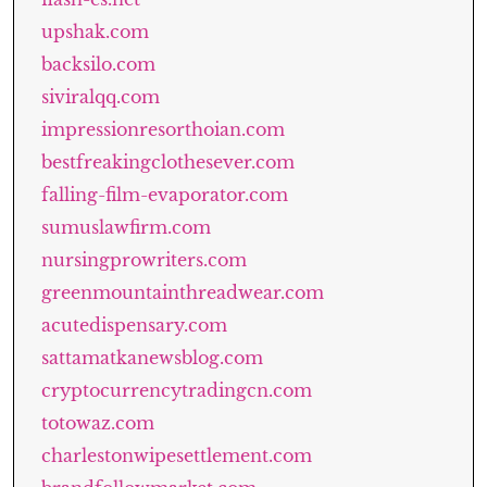
upshak.com
backsilo.com
siviralqq.com
impressionresorthoian.com
bestfreakingclothesever.com
falling-film-evaporator.com
sumuslawfirm.com
nursingprowriters.com
greenmountainthreadwear.com
acutedispensary.com
sattamatkanewsblog.com
cryptocurrencytradingcn.com
totowaz.com
charlestonwipesettlement.com