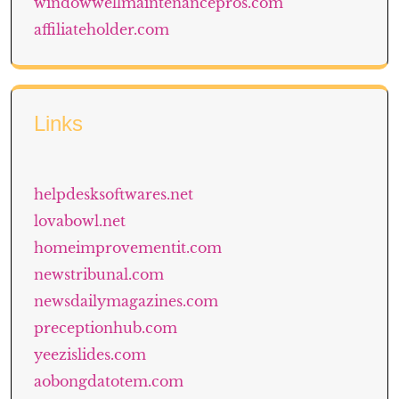
windowwellmaintenancepros.com
affiliateholder.com
Links
helpdesksoftwares.net
lovabowl.net
homeimprovementit.com
newstribunal.com
newsdailymagazines.com
preceptionhub.com
yeezislides.com
aobongdatotem.com