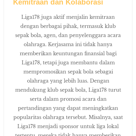
Kemitraan dan Kolaborasi
Liga178 juga aktif menjalin kemitraan
dengan berbagai pihak, termasuk klub
sepak bola, agen, dan penyelenggara acara
olahraga. Kerjasama ini tidak hanya
memberikan keuntungan finansial bagi
Liga178, tetapi juga membantu dalam
mempromosikan sepak bola sebagai
olahraga yang lebih luas. Dengan
mendukung klub sepak bola, Liga178 turut
serta dalam promosi acara dan
pertandingan yang dapat meningkatkan
popularitas olahraga tersebut. Misalnya, saat
Liga178 menjadi sponsor untuk liga lokal
tertentu, mereka tidak hanya memberikan