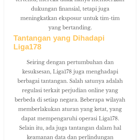
dukungan finansial, tetapi juga
meningkatkan eksposur untuk tim-tim
yang bertanding.
Tantangan yang Dihadapi
Liga178
Seiring dengan pertumbuhan dan
kesuksesan, Liga178 juga menghadapi
berbagai tantangan. Salah satunya adalah
regulasi terkait perjudian online yang
berbeda di setiap negara. Beberapa wilayah
memberlakukan aturan yang ketat, yang
dapat mempengaruhi operasi Liga178.
Selain itu, ada juga tantangan dalam hal
keamanan data dan perlindungan