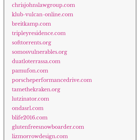
chrisjohnslawgroup.com
klub-vulcan-online.com
breitkamp.com
tripleyresidence.com
softtorrents.org
somosvulnerables.org
duatloterrassa.com
pamufon.com
porscheperformancedrive.com
tamethekraken.org
lutzinator.com
ondasrl.com
blife2016.com
glutenfreesnowboarder.com
lizmorrowdesign.com