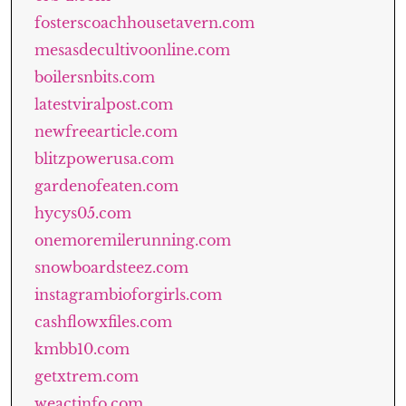
fosterscoachhousetavern.com
mesasdecultivoonline.com
boilersnbits.com
latestviralpost.com
newfreearticle.com
blitzpowerusa.com
gardenofeaten.com
hycys05.com
onemoremilerunning.com
snowboardsteez.com
instagrambioforgirls.com
cashflowxfiles.com
kmbb10.com
getxtrem.com
weactinfo.com