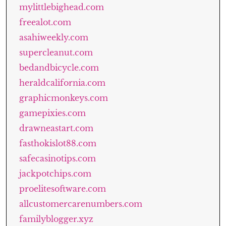
mylittlebighead.com
freealot.com
asahiweekly.com
supercleanut.com
bedandbicycle.com
heraldcalifornia.com
graphicmonkeys.com
gamepixies.com
drawneastart.com
fasthokislot88.com
safecasinotips.com
jackpotchips.com
proelitesoftware.com
allcustomercarenumbers.com
familyblogger.xyz