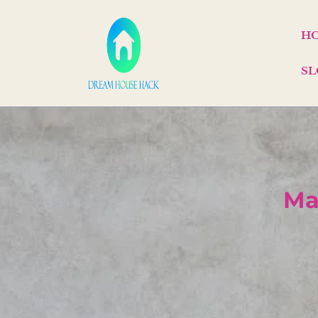
Skip
to
H
content
SL
(Press
Enter)
Ma