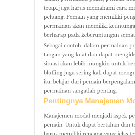
tetapi juga harus memahami cara 
peluang. Pemain yang memiliki peng
permainan akan memiliki keuntunga
berharap pada keberuntungan semat
Sebagai contoh, dalam permainan p
tangan yang kuat dan dapat mengiden
situasi akan lebih mungkin untuk be
bluffing juga sering kali dapat meng
itu, belajar dari pemain berpengalam
permainan sangatlah penting.
Pentingnya Manajemen M
Manajemen modal menjadi aspek pent
pemain. Untuk dapat bertahan dan t
harus memiliki rencana yang jelas t