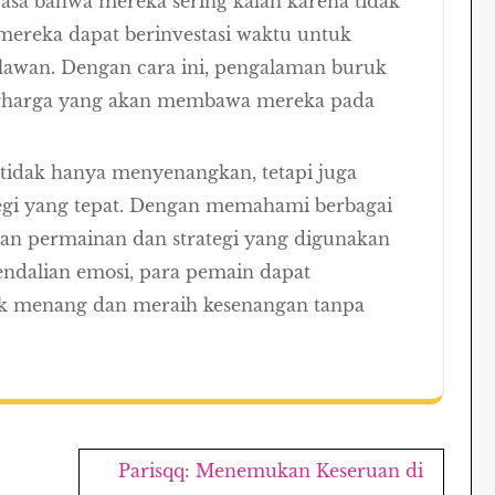
asa bahwa mereka sering kalah karena tidak
ereka dapat berinvestasi waktu untuk
lawan. Dengan cara ini, pengalaman buruk
erharga yang akan membawa mereka pada
idak hanya menyenangkan, tetapi juga
egi yang tepat. Dengan memahami berbagai
han permainan dan strategi yang digunakan
dalian emosi, para pemain dapat
k menang dan meraih kesenangan tanpa
Parisqq: Menemukan Keseruan di