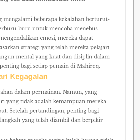
g mengalami beberapa kekalahan berturut-
 terburu-buru untuk mencoba menebus
 mengendalikan emosi, mereka dapat
arkan strategi yang telah mereka pelajari
ngun mental yang kuat dan disiplin dalam
enting bagi setiap pemain di Mahirqq.
ari Kegagalan
alahan dalam permainan. Namun, yang
ri yang tidak adalah kemampuan mereka
ut. Setelah pertandingan, penting bagi
langkah yang telah diambil dan berpikir