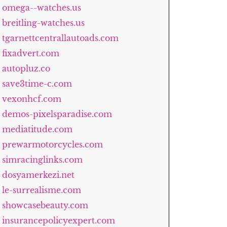
omega--watches.us
breitling-watches.us
tgarnettcentrallautoads.com
fixadvert.com
autopluz.co
save3time-c.com
vexonhcf.com
demos-pixelsparadise.com
mediatitude.com
prewarmotorcycles.com
simracinglinks.com
dosyamerkezi.net
le-surrealisme.com
showcasebeauty.com
insurancepolicyexpert.com