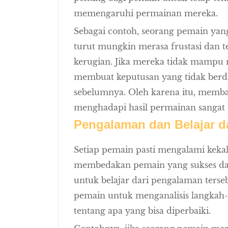
memengaruhi permainan mereka.
Sebagai contoh, seorang pemain yan
turut mungkin merasa frustasi dan
kerugian. Jika mereka tidak mampu
membuat keputusan yang tidak berdas
sebelumnya. Oleh karena itu, memba
menghadapi hasil permainan sangat p
Pengalaman dan Belajar d
Setiap pemain pasti mengalami kek
membedakan pemain yang sukses da
untuk belajar dari pengalaman terseb
pemain untuk menganalisis langkah-
tentang apa yang bisa diperbaiki.