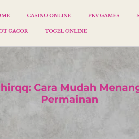
OME
CASINO ONLINE
PKV GAMES
OT GACOR
TOGEL ONLINE
hirqq: Cara Mudah Menang
Permainan