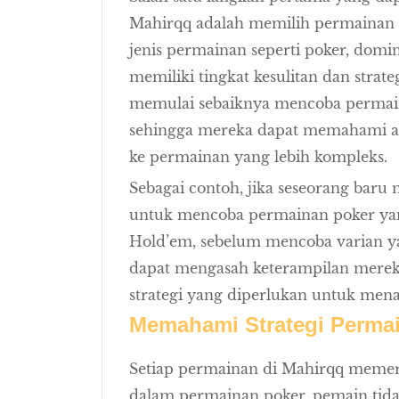
Mahirqq adalah memilih permainan ya
jenis permainan seperti poker, domi
memiliki tingkat kesulitan dan strat
memulai sebaiknya mencoba permain
sehingga mereka dapat memahami at
ke permainan yang lebih kompleks.
Sebagai contoh, jika seseorang baru
untuk mencoba permainan poker yang
Hold’em, sebelum mencoba varian ya
dapat mengasah keterampilan mere
strategi yang diperlukan untuk men
Memahami Strategi Perma
Setiap permainan di Mahirqq memerl
dalam permainan poker, pemain tid