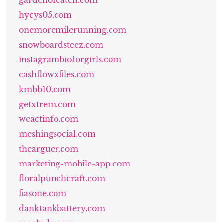
gardenofeaten.com
hycys05.com
onemoremilerunning.com
snowboardsteez.com
instagrambioforgirls.com
cashflowxfiles.com
kmbb10.com
getxtrem.com
weactinfo.com
meshingsocial.com
thearguer.com
marketing-mobile-app.com
floralpunchcraft.com
fiasone.com
danktankbattery.com