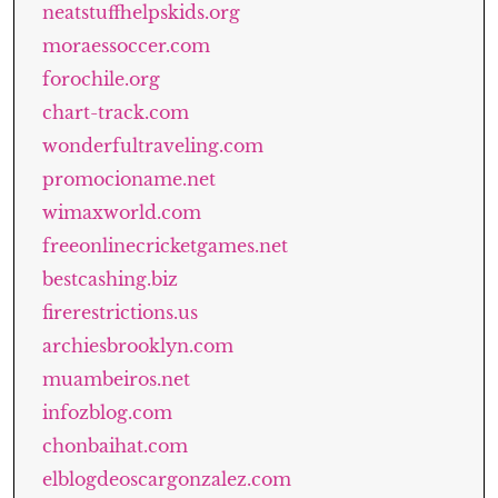
neatstuffhelpskids.org
moraessoccer.com
forochile.org
chart-track.com
wonderfultraveling.com
promocioname.net
wimaxworld.com
freeonlinecricketgames.net
bestcashing.biz
firerestrictions.us
archiesbrooklyn.com
muambeiros.net
infozblog.com
chonbaihat.com
elblogdeoscargonzalez.com