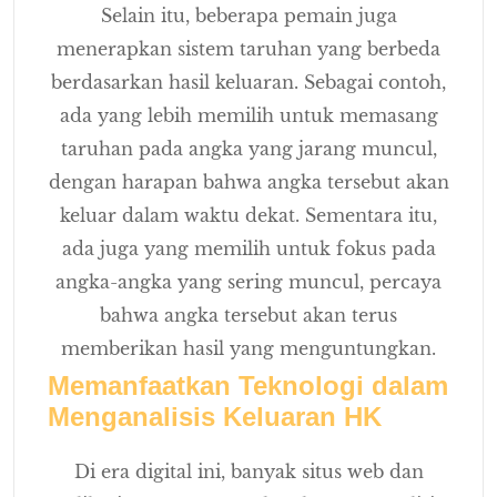
Selain itu, beberapa pemain juga
menerapkan sistem taruhan yang berbeda
berdasarkan hasil keluaran. Sebagai contoh,
ada yang lebih memilih untuk memasang
taruhan pada angka yang jarang muncul,
dengan harapan bahwa angka tersebut akan
keluar dalam waktu dekat. Sementara itu,
ada juga yang memilih untuk fokus pada
angka-angka yang sering muncul, percaya
bahwa angka tersebut akan terus
memberikan hasil yang menguntungkan.
Memanfaatkan Teknologi dalam
Menganalisis Keluaran HK
Di era digital ini, banyak situs web dan