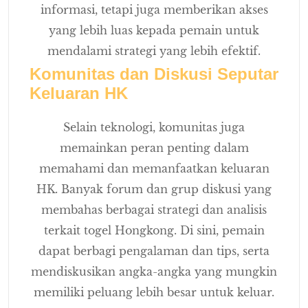
informasi, tetapi juga memberikan akses
yang lebih luas kepada pemain untuk
mendalami strategi yang lebih efektif.
Komunitas dan Diskusi Seputar
Keluaran HK
Selain teknologi, komunitas juga
memainkan peran penting dalam
memahami dan memanfaatkan keluaran
HK. Banyak forum dan grup diskusi yang
membahas berbagai strategi dan analisis
terkait togel Hongkong. Di sini, pemain
dapat berbagi pengalaman dan tips, serta
mendiskusikan angka-angka yang mungkin
memiliki peluang lebih besar untuk keluar.