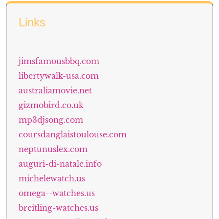
Links
jimsfamousbbq.com
libertywalk-usa.com
australiamovie.net
gizmobird.co.uk
mp3djsong.com
coursdanglaistoulouse.com
neptunuslex.com
auguri-di-natale.info
michelewatch.us
omega--watches.us
breitling-watches.us