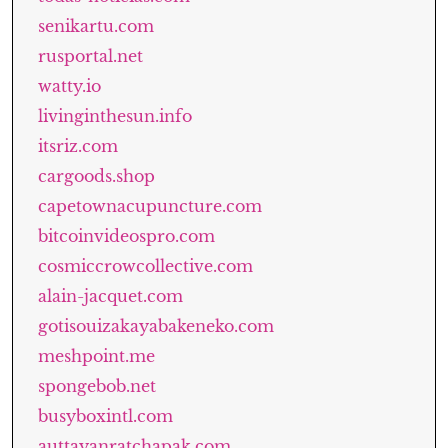
senikartu.com
rusportal.net
watty.io
livinginthesun.info
itsriz.com
cargoods.shop
capetownacupuncture.com
bitcoinvideospro.com
cosmiccrowcollective.com
alain-jacquet.com
gotisouizakayabakeneko.com
meshpoint.me
spongebob.net
busyboxintl.com
auttayanratchapak.com