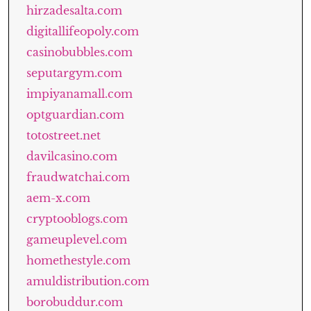
hirzadesalta.com
digitallifeopoly.com
casinobubbles.com
seputargym.com
impiyanamall.com
optguardian.com
totostreet.net
davilcasino.com
fraudwatchai.com
aem-x.com
cryptooblogs.com
gameuplevel.com
homethestyle.com
amuldistribution.com
borobuddur.com