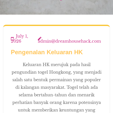
July 1,
2026
admin@dreamhousehack.com
Pengenalan Keluaran HK
Keluaran HK merujuk pada hasil
pengundian togel Hongkong, yang menjadi
salah satu bentuk permainan yang populer
di kalangan masyarakat. Togel telah ada
selama bertahun-tahun dan menarik
perhatian banyak orang karena potensinya
untuk memberikan keuntungan yang