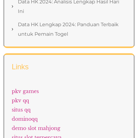
Data HK 2024: Analisis Lengkap Hasil Hari
Ini
Data HK Lengkap 2024: Panduan Terbaik
untuk Pemain Togel
Links
pkv games
pkv qq
situs qq
dominoqq
demo slot mahjong
situs slot terpercaya