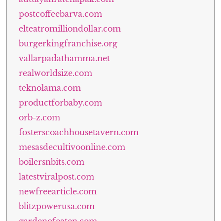
postcoffeebarva.com
elteatromilliondollar.com
burgerkingfranchise.org
vallarpadathamma.net
realworldsize.com
teknolama.com
productforbaby.com
orb-z.com
fosterscoachhousetavern.com
mesasdecultivoonline.com
boilersnbits.com
latestviralpost.com
newfreearticle.com
blitzpowerusa.com