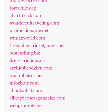
moraessoccer.com
forochile.org
chart-track.com
wonderfultraveling.com
promocioname.net
wimaxworld.com
freeonlinecricketgames.net
bestcashing.biz
firerestrictions.us
archiesbrooklyn.com
muambeiros.net
infozblog.com
chonbaihat.com
elblogdeoscargonzalez.com
webpromote.net