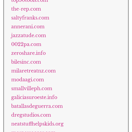
top50tools.com
the-rep.com
saltyfranks.com
annerani.com
jazzatude.com
0022pa.com
zeroshare.info
bilesinc.com
milaretreatnz.com
modaagi.com
smallvilleph.com
galiciasuroeste.info
batallasdeguerra.com
dregstudios.com
neatstuffhelpskids.org