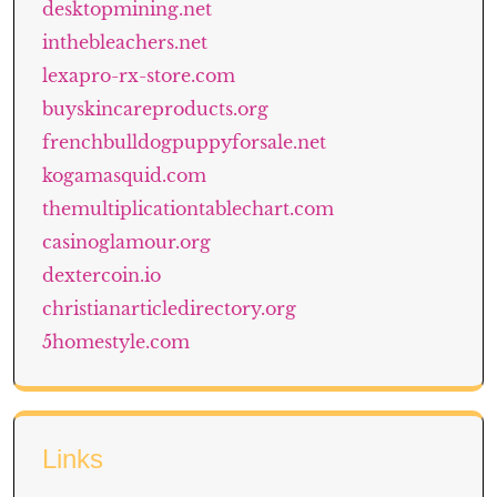
desktopmining.net
inthebleachers.net
lexapro-rx-store.com
buyskincareproducts.org
frenchbulldogpuppyforsale.net
kogamasquid.com
themultiplicationtablechart.com
casinoglamour.org
dextercoin.io
christianarticledirectory.org
5homestyle.com
Links