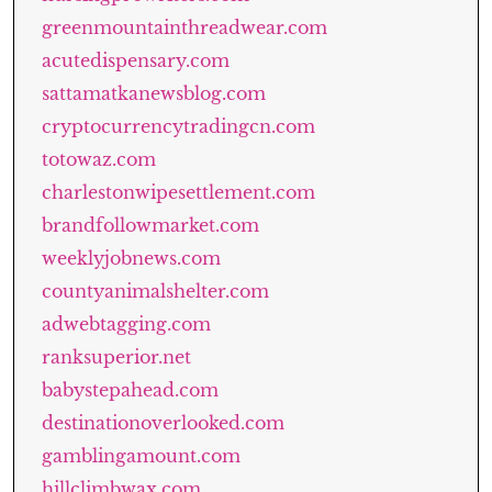
greenmountainthreadwear.com
acutedispensary.com
sattamatkanewsblog.com
cryptocurrencytradingcn.com
totowaz.com
charlestonwipesettlement.com
brandfollowmarket.com
weeklyjobnews.com
countyanimalshelter.com
adwebtagging.com
ranksuperior.net
babystepahead.com
destinationoverlooked.com
gamblingamount.com
hillclimbwax.com