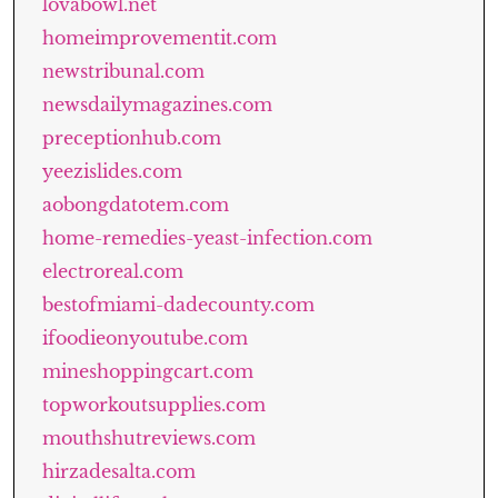
lovabowl.net
homeimprovementit.com
newstribunal.com
newsdailymagazines.com
preceptionhub.com
yeezislides.com
aobongdatotem.com
home-remedies-yeast-infection.com
electroreal.com
bestofmiami-dadecounty.com
ifoodieonyoutube.com
mineshoppingcart.com
topworkoutsupplies.com
mouthshutreviews.com
hirzadesalta.com