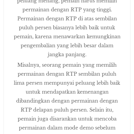
peluang menang, pemain harus memilih
permainan dengan RTP yang tinggi.
Permainan dengan RTP di atas sembilan
puluh persen biasanya lebih baik untuk
pemain, karena menawarkan kemungkinan
pengembalian yang lebih besar dalam
jangka panjang.
Misalnya, seorang pemain yang memilih
permainan dengan RTP sembilan puluh
lima persen mempunyai peluang lebih baik
untuk mendapatkan kemenangan
dibandingkan dengan permainan dengan
RTP delapan puluh persen. Selain itu,
pemain juga disarankan untuk mencoba
permainan dalam mode demo sebelum