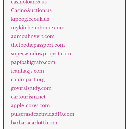
casinoloans5.us
CasinoAuction.us
kipooglecouk.us
mykitchennhome.com
aumoulinvert.com
thefoodiepassport.com
superwindowproject.com
papibakigrafo.com
icanhazjs.com
canimpact.org
goviralstudy.com
cartourism.net
apple-cores.com
pulserasdeactividad10.com
barbaracarlotti.com