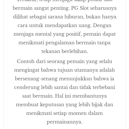
bermain sangat penting. PG Slot seharusnya
dilihat sebagai sarana hiburan, bukan hanya
cara untuk mendapatkan uang. Dengan
menjaga mental yang positif, pemain dapat
menikmati pengalaman bermain tanpa
tekanan berlebihan.
Contoh dari seorang pemain yang selalu
mengingat bahwa tujuan utamanya adalah
bersenang-senang menunjukkan bahwa ia
cenderung lebih santai dan tidak terbebani
saat bermain. Hal ini membantunya
membuat keputusan yang lebih bijak dan
menikmati setiap momen dalam
permainannya.