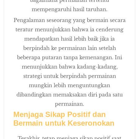
bagaimana permainan tertentu
mempengaruhi hasil taruhan.
Pengalaman seseorang yang bermain secara
teratur menunjukkan bahwa ia cenderung
mendapatkan hasil lebih baik jika ia
berpindah ke permainan lain setelah
beberapa putaran tanpa kemenangan. Ini
menunjukkan bahwa kadang-kadang,
strategi untuk berpindah permainan
mungkin lebih menguntungkan
dibandingkan memaksakan diri pada satu
permainan.
Menjaga Sikap Positif dan
Bermain untuk Keseronokan
Terakhir, tetap menjaga sikap positif saat