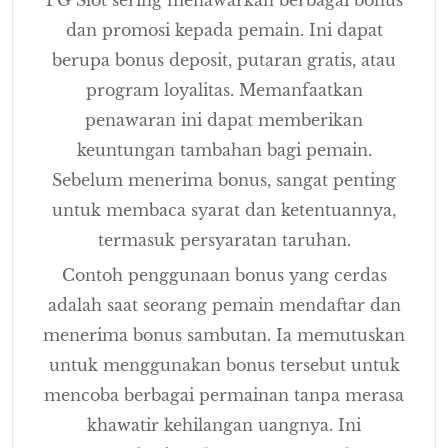
PG Slot sering menawarkan berbagai bonus
dan promosi kepada pemain. Ini dapat
berupa bonus deposit, putaran gratis, atau
program loyalitas. Memanfaatkan
penawaran ini dapat memberikan
keuntungan tambahan bagi pemain.
Sebelum menerima bonus, sangat penting
untuk membaca syarat dan ketentuannya,
termasuk persyaratan taruhan.
Contoh penggunaan bonus yang cerdas
adalah saat seorang pemain mendaftar dan
menerima bonus sambutan. Ia memutuskan
untuk menggunakan bonus tersebut untuk
mencoba berbagai permainan tanpa merasa
khawatir kehilangan uangnya. Ini