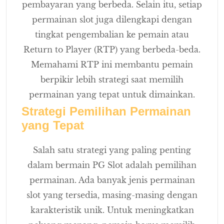
pembayaran yang berbeda. Selain itu, setiap
permainan slot juga dilengkapi dengan
tingkat pengembalian ke pemain atau
Return to Player (RTP) yang berbeda-beda.
Memahami RTP ini membantu pemain
berpikir lebih strategi saat memilih
permainan yang tepat untuk dimainkan.
Strategi Pemilihan Permainan
yang Tepat
Salah satu strategi yang paling penting
dalam bermain PG Slot adalah pemilihan
permainan. Ada banyak jenis permainan
slot yang tersedia, masing-masing dengan
karakteristik unik. Untuk meningkatkan