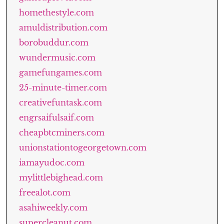
homethestyle.com
amuldistribution.com
borobuddur.com
wundermusic.com
gamefungames.com
25-minute-timer.com
creativefuntask.com
engrsaifulsaif.com
cheapbtcminers.com
unionstationtogeorgetown.com
iamayudoc.com
mylittlebighead.com
freealot.com
asahiweekly.com
supercleanut.com