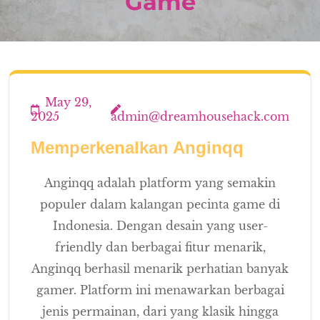
Game
May 29,
2025
admin@dreamhousehack.com
Memperkenalkan Anginqq
Anginqq adalah platform yang semakin
populer dalam kalangan pecinta game di
Indonesia. Dengan desain yang user-
friendly dan berbagai fitur menarik,
Anginqq berhasil menarik perhatian banyak
gamer. Platform ini menawarkan berbagai
jenis permainan, dari yang klasik hingga