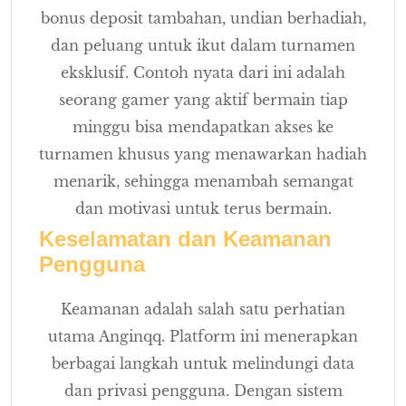
bonus deposit tambahan, undian berhadiah,
dan peluang untuk ikut dalam turnamen
eksklusif. Contoh nyata dari ini adalah
seorang gamer yang aktif bermain tiap
minggu bisa mendapatkan akses ke
turnamen khusus yang menawarkan hadiah
menarik, sehingga menambah semangat
dan motivasi untuk terus bermain.
Keselamatan dan Keamanan
Pengguna
Keamanan adalah salah satu perhatian
utama Anginqq. Platform ini menerapkan
berbagai langkah untuk melindungi data
dan privasi pengguna. Dengan sistem