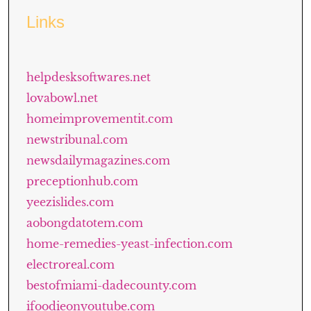
Links
helpdesksoftwares.net
lovabowl.net
homeimprovementit.com
newstribunal.com
newsdailymagazines.com
preceptionhub.com
yeezislides.com
aobongdatotem.com
home-remedies-yeast-infection.com
electroreal.com
bestofmiami-dadecounty.com
ifoodieonyoutube.com