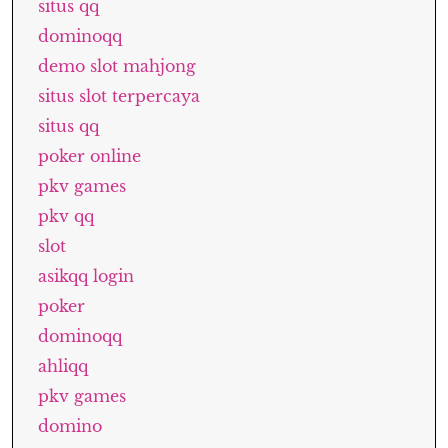
situs qq
dominoqq
demo slot mahjong
situs slot terpercaya
situs qq
poker online
pkv games
pkv qq
slot
asikqq login
poker
dominoqq
ahliqq
pkv games
domino