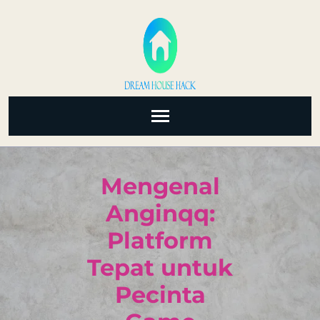
Skip
to
content
(Press
Enter)
Mengenal
Anginqq:
Platform
Tepat untuk
Pecinta