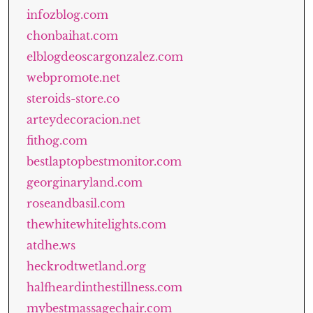
infozblog.com
chonbaihat.com
elblogdeoscargonzalez.com
webpromote.net
steroids-store.co
arteydecoracion.net
fithog.com
bestlaptopbestmonitor.com
georginaryland.com
roseandbasil.com
thewhitewhitelights.com
atdhe.ws
heckrodtwetland.org
halfheardinthestillness.com
mybestmassagechair.com