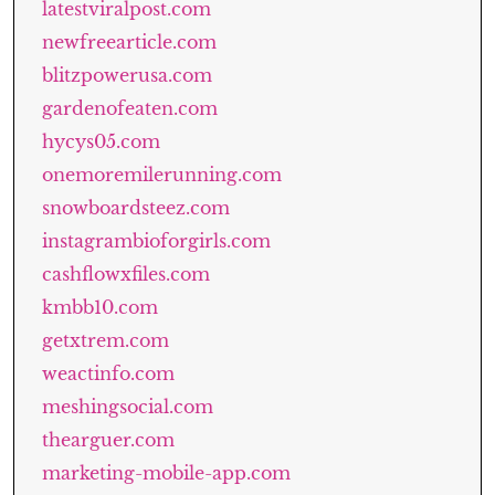
latestviralpost.com
newfreearticle.com
blitzpowerusa.com
gardenofeaten.com
hycys05.com
onemoremilerunning.com
snowboardsteez.com
instagrambioforgirls.com
cashflowxfiles.com
kmbb10.com
getxtrem.com
weactinfo.com
meshingsocial.com
thearguer.com
marketing-mobile-app.com