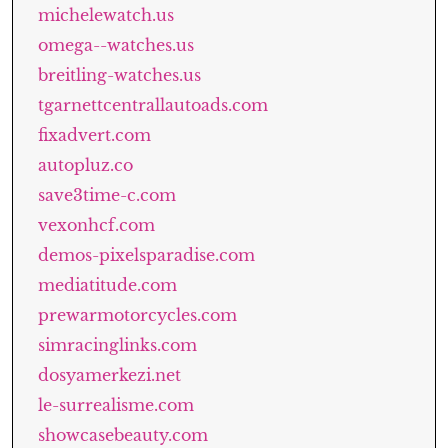
michelewatch.us
omega--watches.us
breitling-watches.us
tgarnettcentrallautoads.com
fixadvert.com
autopluz.co
save3time-c.com
vexonhcf.com
demos-pixelsparadise.com
mediatitude.com
prewarmotorcycles.com
simracinglinks.com
dosyamerkezi.net
le-surrealisme.com
showcasebeauty.com