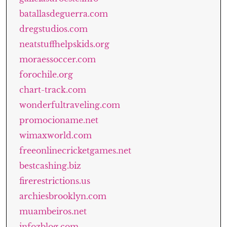
batallasdeguerra.com
dregstudios.com
neatstuffhelpskids.org
moraessoccer.com
forochile.org
chart-track.com
wonderfultraveling.com
promocioname.net
wimaxworld.com
freeonlinecricketgames.net
bestcashing.biz
firerestrictions.us
archiesbrooklyn.com
muambeiros.net
infozblog.com