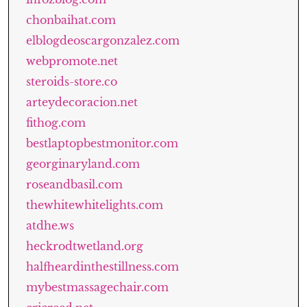
chonbaihat.com
elblogdeoscargonzalez.com
webpromote.net
steroids-store.co
arteydecoracion.net
fithog.com
bestlaptopbestmonitor.com
georginaryland.com
roseandbasil.com
thewhitewhitelights.com
atdhe.ws
heckrodtwetland.org
halfheardinthestillness.com
mybestmassagechair.com