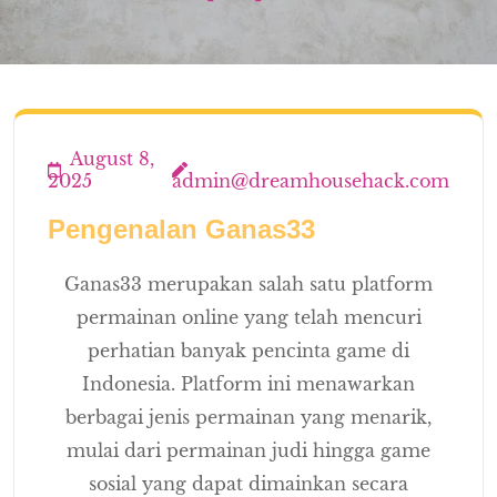
August 8,
2025
admin@dreamhousehack.com
Pengenalan Ganas33
Ganas33 merupakan salah satu platform
permainan online yang telah mencuri
perhatian banyak pencinta game di
Indonesia. Platform ini menawarkan
berbagai jenis permainan yang menarik,
mulai dari permainan judi hingga game
sosial yang dapat dimainkan secara