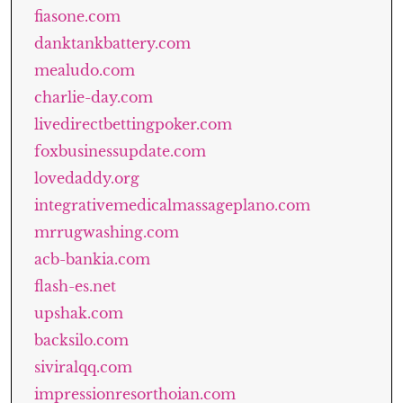
fiasone.com
danktankbattery.com
mealudo.com
charlie-day.com
livedirectbettingpoker.com
foxbusinessupdate.com
lovedaddy.org
integrativemedicalmassageplano.com
mrrugwashing.com
acb-bankia.com
flash-es.net
upshak.com
backsilo.com
siviralqq.com
impressionresorthoian.com