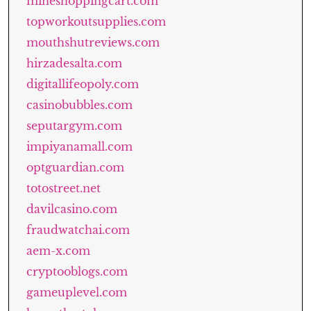
mineshoppingcart.com
topworkoutsupplies.com
mouthshutreviews.com
hirzadesalta.com
digitallifeopoly.com
casinobubbles.com
seputargym.com
impiyanamall.com
optguardian.com
totostreet.net
davilcasino.com
fraudwatchai.com
aem-x.com
cryptooblogs.com
gameuplevel.com