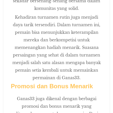
sekadar bersenang-senang bersama dalam
komunitas yang solid.
Kehadiran turnamen rutin juga menjadi
daya tarik tersendiri. Dalam turnamen ini,
pemain bisa menunjukkan keterampilan
mereka dan berkompetisi untuk
memenangkan hadiah menarik. Suasana
persaingan yang sehat di dalam turnamen
menjadi salah satu alasan mengapa banyak
pemain setia kembali untuk memainkan
permainan di Ganas33.
Promosi dan Bonus Menarik
Ganas33 juga dikenal dengan berbagai
promosi dan bonus menarik yang