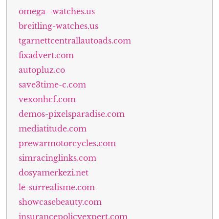
omega--watches.us
breitling-watches.us
tgarnettcentrallautoads.com
fixadvert.com
autopluz.co
save3time-c.com
vexonhcf.com
demos-pixelsparadise.com
mediatitude.com
prewarmotorcycles.com
simracinglinks.com
dosyamerkezi.net
le-surrealisme.com
showcasebeauty.com
insurancepolicyexpert.com