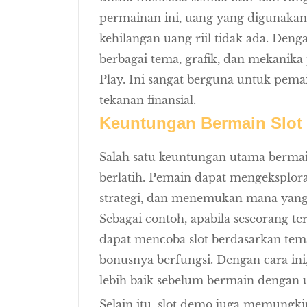
permainan ini, uang yang digunakan a
kehilangan uang riil tidak ada. Den
berbagai tema, grafik, dan mekanik
Play. Ini sangat berguna untuk pema
tekanan finansial.
Keuntungan Bermain Slot
Salah satu keuntungan utama berma
berlatih. Pemain dapat mengeksplor
strategi, dan menemukan mana yang 
Sebagai contoh, apabila seseorang t
dapat mencoba slot berdasarkan tema
bonusnya berfungsi. Dengan cara in
lebih baik sebelum bermain dengan u
Selain itu, slot demo juga memungk