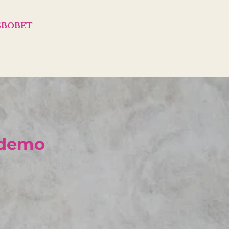
SBOBET
 demo