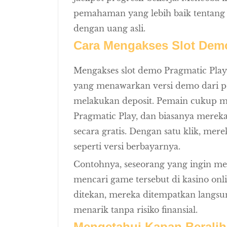
pemahaman yang lebih baik tentang
dengan uang asli.
Cara Mengakses Slot Demo
Mengakses slot demo Pragmatic Play
yang menawarkan versi demo dari per
melakukan deposit. Pemain cukup m
Pragmatic Play, dan biasanya mere
secara gratis. Dengan satu klik, m
seperti versi berbayarnya.
Contohnya, seseorang yang ingin men
mencari game tersebut di kasino onli
ditekan, mereka ditempatkan langs
menarik tanpa risiko finansial.
Mengetahui Kapan Beralih