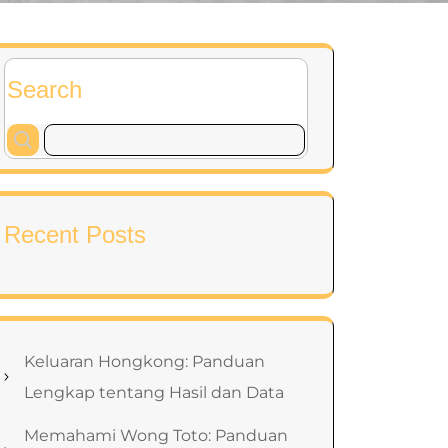
Search
Recent Posts
Keluaran Hongkong: Panduan
Lengkap tentang Hasil dan Data
Memahami Wong Toto: Panduan