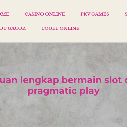
OME
CASINO ONLINE
PKV GAMES
OT GACOR
TOGEL ONLINE
uan lengkap bermain slot
pragmatic play