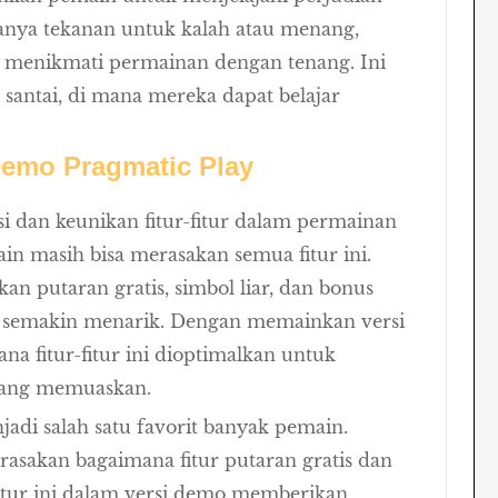
anya tekanan untuk kalah atau menang,
 menikmati permainan dengan tenang. Ini
santai, di mana mereka dapat belajar
Demo Pragmatic Play
si dan keunikan fitur-fitur dalam permainan
in masih bisa merasakan semua fitur ini.
n putaran gratis, simbol liar, dan bonus
 semakin menarik. Dengan memainkan versi
a fitur-fitur ini dioptimalkan untuk
ang memuaskan.
jadi salah satu favorit banyak pemain.
asakan bagaimana fitur putaran gratis dan
fitur ini dalam versi demo memberikan