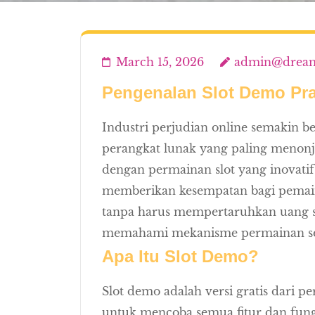
March 15, 2026
admin@dream
Pengenalan Slot Demo Pra
Industri perjudian online semakin b
perangkat lunak yang paling menonjo
dengan permainan slot yang inovati
memberikan kesempatan bagi pemai
tanpa harus mempertaruhkan uang su
memahami mekanisme permainan sert
Apa Itu Slot Demo?
Slot demo adalah versi gratis dari
untuk mencoba semua fitur dan fung