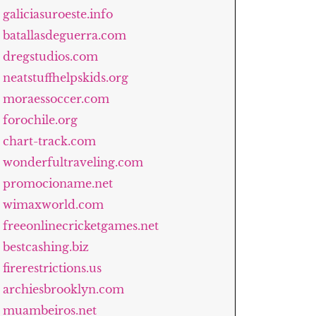
galiciasuroeste.info
batallasdeguerra.com
dregstudios.com
neatstuffhelpskids.org
moraessoccer.com
forochile.org
chart-track.com
wonderfultraveling.com
promocioname.net
wimaxworld.com
freeonlinecricketgames.net
bestcashing.biz
firerestrictions.us
archiesbrooklyn.com
muambeiros.net