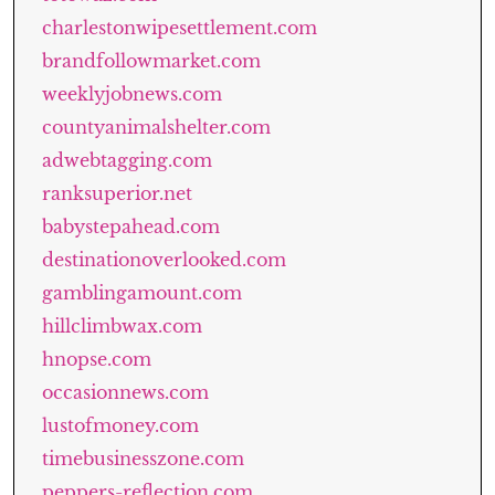
charlestonwipesettlement.com
brandfollowmarket.com
weeklyjobnews.com
countyanimalshelter.com
adwebtagging.com
ranksuperior.net
babystepahead.com
destinationoverlooked.com
gamblingamount.com
hillclimbwax.com
hnopse.com
occasionnews.com
lustofmoney.com
timebusinesszone.com
peppers-reflection.com