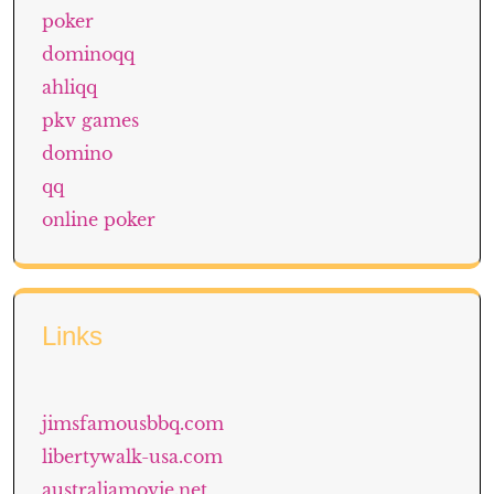
poker
dominoqq
ahliqq
pkv games
domino
qq
online poker
Links
jimsfamousbbq.com
libertywalk-usa.com
australiamovie.net