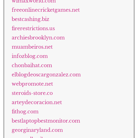
wimaxworld.com
freeonlinecricketgames.net
bestcashing.biz
firerestrictions.us
archiesbrooklyn.com
muambeiros.net
infozblog.com
chonbaihat.com
elblogdeoscargonzalez.com
webpromote.net
steroids-store.co
arteydecoracion.net
fithog.com
bestlaptopbestmonitor.com
georginaryland.com