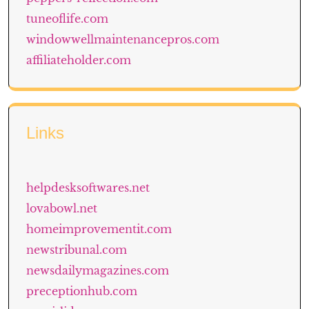
tuneoflife.com
windowwellmaintenancepros.com
affiliateholder.com
Links
helpdesksoftwares.net
lovabowl.net
homeimprovementit.com
newstribunal.com
newsdailymagazines.com
preceptionhub.com