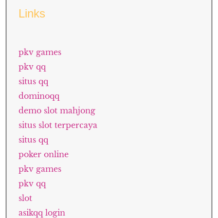
Links
pkv games
pkv qq
situs qq
dominoqq
demo slot mahjong
situs slot terpercaya
situs qq
poker online
pkv games
pkv qq
slot
asikqq login