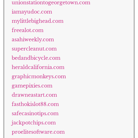
unionstationtogeorgetown.com
iamayudoc.com
mylittlebighead.com
freealot.com
asahiweekly.com
supercleanut.com
bedandbicycle.com
heraldcalifornia.com
graphicmonkeys.com
gamepixies.com
drawneastart.com
fasthokislot88.com
safecasinotips.com
jackpotchips.com
proelitesoftware.com