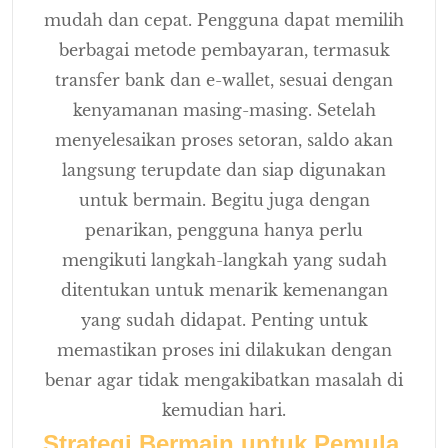
mudah dan cepat. Pengguna dapat memilih
berbagai metode pembayaran, termasuk
transfer bank dan e-wallet, sesuai dengan
kenyamanan masing-masing. Setelah
menyelesaikan proses setoran, saldo akan
langsung terupdate dan siap digunakan
untuk bermain. Begitu juga dengan
penarikan, pengguna hanya perlu
mengikuti langkah-langkah yang sudah
ditentukan untuk menarik kemenangan
yang sudah didapat. Penting untuk
memastikan proses ini dilakukan dengan
benar agar tidak mengakibatkan masalah di
kemudian hari.
Strategi Bermain untuk Pemula