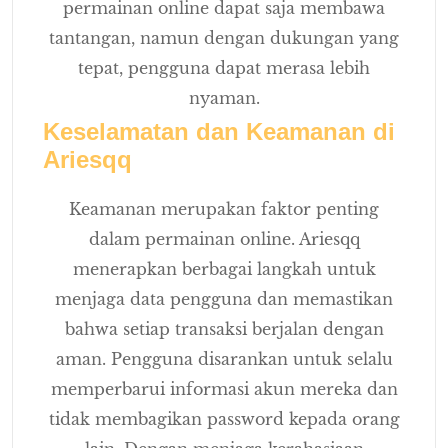
permainan online dapat saja membawa
tantangan, namun dengan dukungan yang
tepat, pengguna dapat merasa lebih
nyaman.
Keselamatan dan Keamanan di
Ariesqq
Keamanan merupakan faktor penting
dalam permainan online. Ariesqq
menerapkan berbagai langkah untuk
menjaga data pengguna dan memastikan
bahwa setiap transaksi berjalan dengan
aman. Pengguna disarankan untuk selalu
memperbarui informasi akun mereka dan
tidak membagikan password kepada orang