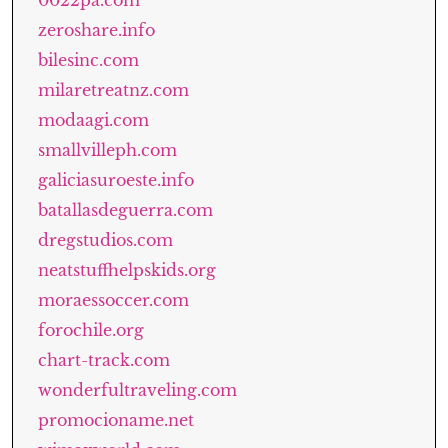
0022pa.com
zeroshare.info
bilesinc.com
milaretreatnz.com
modaagi.com
smallvilleph.com
galiciasuroeste.info
batallasdeguerra.com
dregstudios.com
neatstuffhelpskids.org
moraessoccer.com
forochile.org
chart-track.com
wonderfultraveling.com
promocioname.net