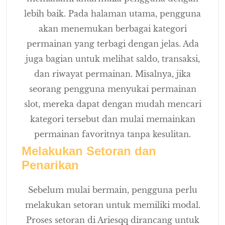
lebih baik. Pada halaman utama, pengguna
akan menemukan berbagai kategori
permainan yang terbagi dengan jelas. Ada
juga bagian untuk melihat saldo, transaksi,
dan riwayat permainan. Misalnya, jika
seorang pengguna menyukai permainan
slot, mereka dapat dengan mudah mencari
kategori tersebut dan mulai memainkan
permainan favoritnya tanpa kesulitan.
Melakukan Setoran dan
Penarikan
Sebelum mulai bermain, pengguna perlu
melakukan setoran untuk memiliki modal.
Proses setoran di Ariesqq dirancang untuk