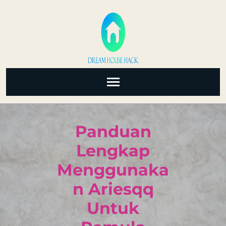
Skip
to
content
(Press
Enter)
Panduan
Lengkap
Menggunaka
n Ariesqq
Untuk