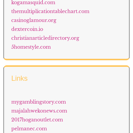
kogamasquid.com
themultiplicationtablechart.com
casinoglamour.org
dextercoin.io
christianarticledirectory.org
5homestyle.com
Links
mygamblingstory.com
majalahwekonews.com
2017hoganoutlet.com
pelmanec.com