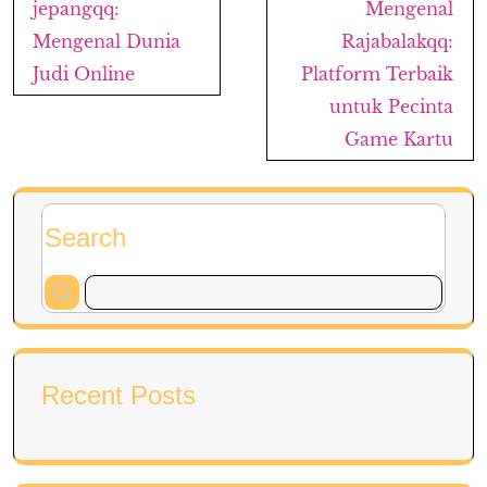
Post
jepangqq:
Mengenal
navigation
Mengenal Dunia
Rajabalakqq:
Judi Online
Platform Terbaik
untuk Pecinta
Game Kartu
Search
Recent Posts