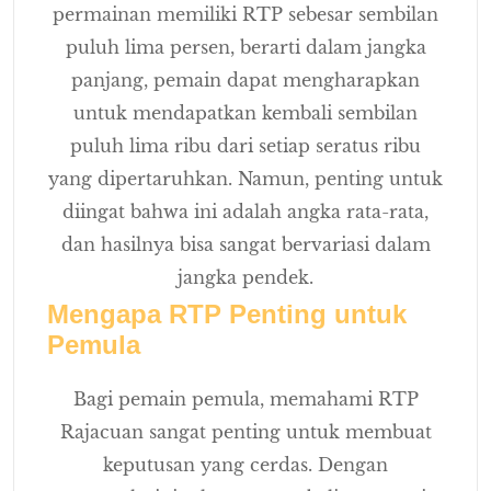
permainan memiliki RTP sebesar sembilan
puluh lima persen, berarti dalam jangka
panjang, pemain dapat mengharapkan
untuk mendapatkan kembali sembilan
puluh lima ribu dari setiap seratus ribu
yang dipertaruhkan. Namun, penting untuk
diingat bahwa ini adalah angka rata-rata,
dan hasilnya bisa sangat bervariasi dalam
jangka pendek.
Mengapa RTP Penting untuk
Pemula
Bagi pemain pemula, memahami RTP
Rajacuan sangat penting untuk membuat
keputusan yang cerdas. Dengan