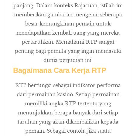
panjang. Dalam konteks Rajacuan, istilah ini
memberikan gambaran mengenai seberapa
besar kemungkinan pemain untuk
mendapatkan kembali uang yang mereka
pertaruhkan. Memahami RTP sangat
penting bagi pemula yang ingin memasuki
dunia perjudian ini.
Bagaimana Cara Kerja RTP
RTP berfungsi sebagai indikator performa
dari permainan kasino. Setiap permainan
memiliki angka RTP tertentu yang
menunjukkan berapa banyak dari setiap
taruhan yang akan dikembalikan kepada
pemain. Sebagai contoh, jika suatu