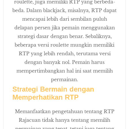
roulette, juga memiliki RTP yang berbeda-
beda. Dalam blackjack, misalnya, RTP dapat
mencapai lebih dari sembilan puluh
delapan persen jika pemain menggunakan
strategi dasar dengan benar. Sebaliknya,
beberapa versi roulette mungkin memiliki
RTP yang lebih rendah, terutama versi
dengan banyak nol. Pemain harus
mempertimbangkan hal ini saat memilih
permainan.
Strategi Bermain dengan
Memperhatikan RTP
Memanfaatkan pengetahuan tentang RTP
Rajacuan tidak hanya tentang memilih
permainan yang tepat, tetapi juga tentang