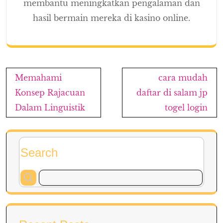
membantu meningkatkan pengalaman dan
hasil bermain mereka di kasino online.
Post
Memahami
cara mudah
navigation
Konsep Rajacuan
daftar di salam jp
Dalam Linguistik
togel login
Search