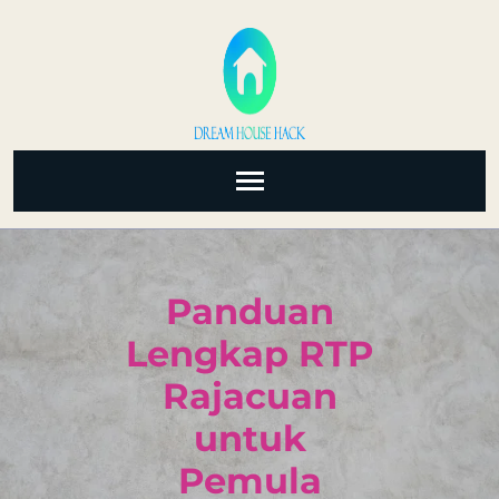
Skip
to
content
(Press
Enter)
Panduan
Lengkap RTP
Rajacuan
untuk
Pemula