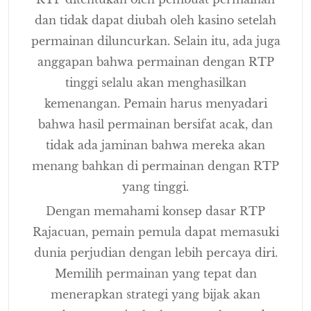
dan tidak dapat diubah oleh kasino setelah
permainan diluncurkan. Selain itu, ada juga
anggapan bahwa permainan dengan RTP
tinggi selalu akan menghasilkan
kemenangan. Pemain harus menyadari
bahwa hasil permainan bersifat acak, dan
tidak ada jaminan bahwa mereka akan
menang bahkan di permainan dengan RTP
yang tinggi.
Dengan memahami konsep dasar RTP
Rajacuan, pemain pemula dapat memasuki
dunia perjudian dengan lebih percaya diri.
Memilih permainan yang tepat dan
menerapkan strategi yang bijak akan