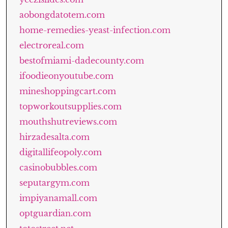
aobongdatotem.com
home-remedies-yeast-infection.com
electroreal.com
bestofmiami-dadecounty.com
ifoodieonyoutube.com
mineshoppingcart.com
topworkoutsupplies.com
mouthshutreviews.com
hirzadesalta.com
digitallifeopoly.com
casinobubbles.com
seputargym.com
impiyanamall.com
optguardian.com