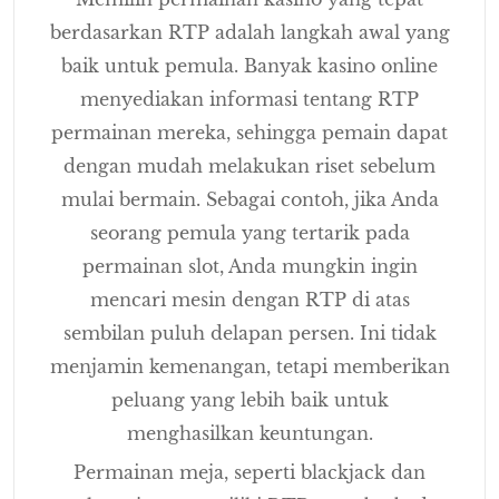
berdasarkan RTP adalah langkah awal yang
baik untuk pemula. Banyak kasino online
menyediakan informasi tentang RTP
permainan mereka, sehingga pemain dapat
dengan mudah melakukan riset sebelum
mulai bermain. Sebagai contoh, jika Anda
seorang pemula yang tertarik pada
permainan slot, Anda mungkin ingin
mencari mesin dengan RTP di atas
sembilan puluh delapan persen. Ini tidak
menjamin kemenangan, tetapi memberikan
peluang yang lebih baik untuk
menghasilkan keuntungan.
Permainan meja, seperti blackjack dan