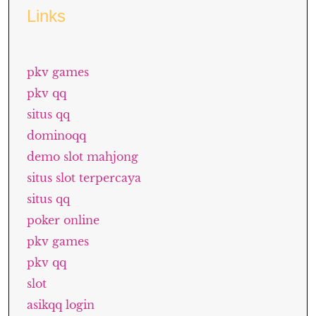
Links
pkv games
pkv qq
situs qq
dominoqq
demo slot mahjong
situs slot terpercaya
situs qq
poker online
pkv games
pkv qq
slot
asikqq login