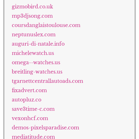
gizmobird.co.uk
mp3djsong.com
coursdanglaistoulouse.com
neptunuslex.com
auguri-di-natale.info
michelewatch.us
omega--watches.us
breitling-watches.us
tgarnettcentrallautoads.com
fixadvert.com
autopluz.co
save3time-c.com
vexonhcf.com
demos-pixelsparadise.com
mediatitude.com