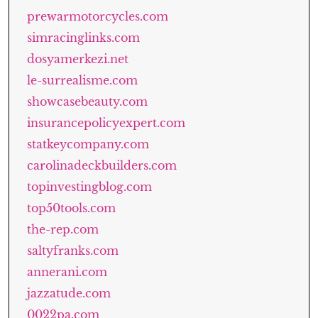
prewarmotorcycles.com
simracinglinks.com
dosyamerkezi.net
le-surrealisme.com
showcasebeauty.com
insurancepolicyexpert.com
statkeycompany.com
carolinadeckbuilders.com
topinvestingblog.com
top50tools.com
the-rep.com
saltyfranks.com
annerani.com
jazzatude.com
0022pa.com