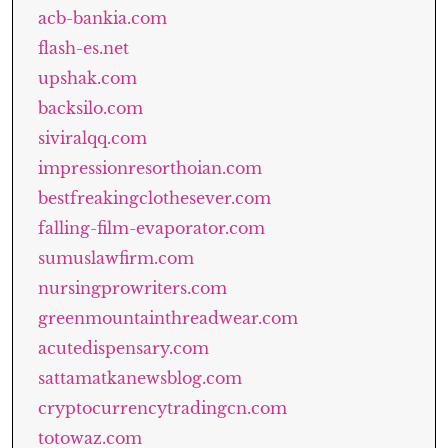
acb-bankia.com
flash-es.net
upshak.com
backsilo.com
siviralqq.com
impressionresorthoian.com
bestfreakingclothesever.com
falling-film-evaporator.com
sumuslawfirm.com
nursingprowriters.com
greenmountainthreadwear.com
acutedispensary.com
sattamatkanewsblog.com
cryptocurrencytradingcn.com
totowaz.com