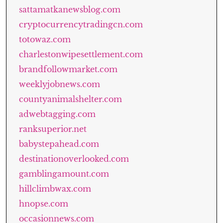
sattamatkanewsblog.com
cryptocurrencytradingcn.com
totowaz.com
charlestonwipesettlement.com
brandfollowmarket.com
weeklyjobnews.com
countyanimalshelter.com
adwebtagging.com
ranksuperior.net
babystepahead.com
destinationoverlooked.com
gamblingamount.com
hillclimbwax.com
hnopse.com
occasionnews.com