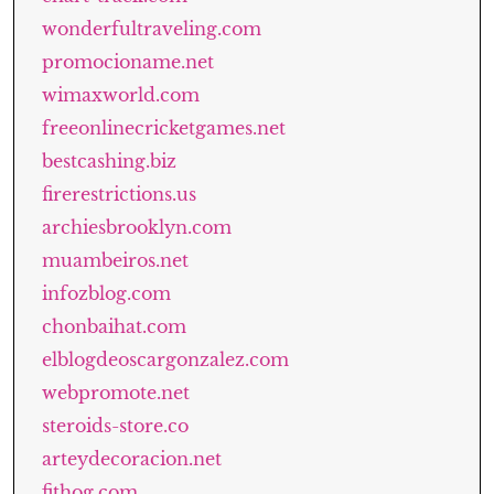
wonderfultraveling.com
promocioname.net
wimaxworld.com
freeonlinecricketgames.net
bestcashing.biz
firerestrictions.us
archiesbrooklyn.com
muambeiros.net
infozblog.com
chonbaihat.com
elblogdeoscargonzalez.com
webpromote.net
steroids-store.co
arteydecoracion.net
fithog.com