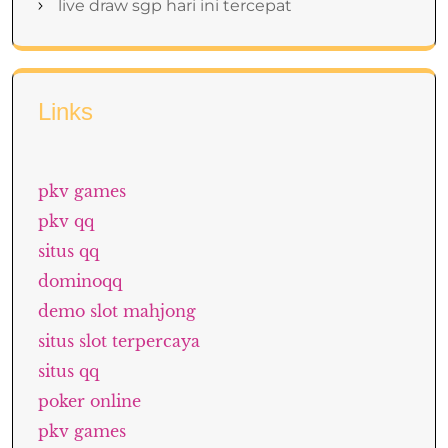
live draw sgp hari ini tercepat
Links
pkv games
pkv qq
situs qq
dominoqq
demo slot mahjong
situs slot terpercaya
situs qq
poker online
pkv games