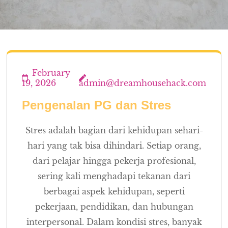
February
19, 2026
admin@dreamhousehack.com
Pengenalan PG dan Stres
Stres adalah bagian dari kehidupan sehari-
hari yang tak bisa dihindari. Setiap orang,
dari pelajar hingga pekerja profesional,
sering kali menghadapi tekanan dari
berbagai aspek kehidupan, seperti
pekerjaan, pendidikan, dan hubungan
interpersonal. Dalam kondisi stres, banyak