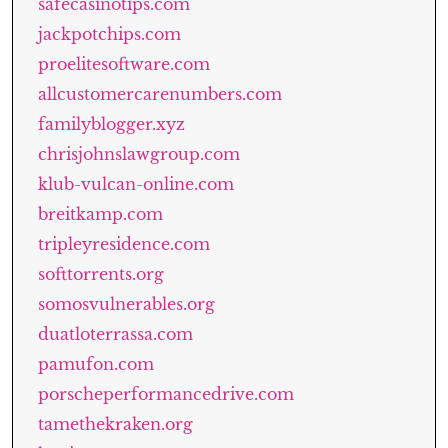
safecasinotips.com
jackpotchips.com
proelitesoftware.com
allcustomercarenumbers.com
familyblogger.xyz
chrisjohnslawgroup.com
klub-vulcan-online.com
breitkamp.com
tripleyresidence.com
softtorrents.org
somosvulnerables.org
duatloterrassa.com
pamufon.com
porscheperformancedrive.com
tamethekraken.org