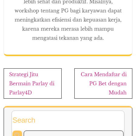
lebih sehat dan produktif. Misalnya,
workshop tentang PG bagi karyawan dapat
meningkatkan efisiensi dan kepuasan kerja,
karena mereka merasa lebih mampu
mengatasi tekanan yang ada.
Post
Strategi Jitu
Cara Mendaftar di
navigation
Bermain Parlay di
PG Bet dengan
Parlay4D
Mudah
Search