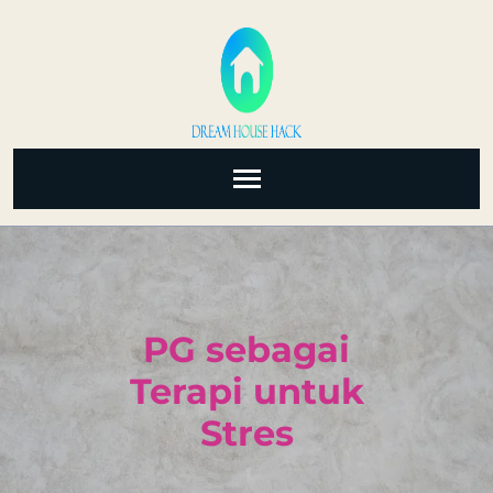
Skip
to
content
(Press
Enter)
PG sebagai
Terapi untuk
Stres