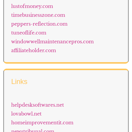
lustofmoney.com
timebusinesszone.com
peppers-reflection.com
tuneoflife.com
windowwellmaintenancepros.com
affiliateholder.com
Links
helpdesksoftwares.net
lovabowl.net
homeimprovementit.com
newstribunal.com