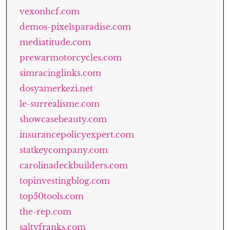
vexonhcf.com
demos-pixelsparadise.com
mediatitude.com
prewarmotorcycles.com
simracinglinks.com
dosyamerkezi.net
le-surrealisme.com
showcasebeauty.com
insurancepolicyexpert.com
statkeycompany.com
carolinadeckbuilders.com
topinvestingblog.com
top50tools.com
the-rep.com
saltyfranks.com