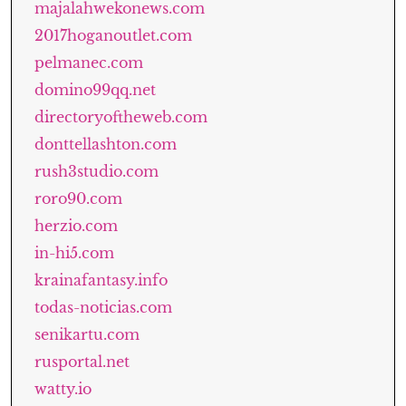
majalahwekonews.com
2017hoganoutlet.com
pelmanec.com
domino99qq.net
directoryoftheweb.com
donttellashton.com
rush3studio.com
roro90.com
herzio.com
in-hi5.com
krainafantasy.info
todas-noticias.com
senikartu.com
rusportal.net
watty.io