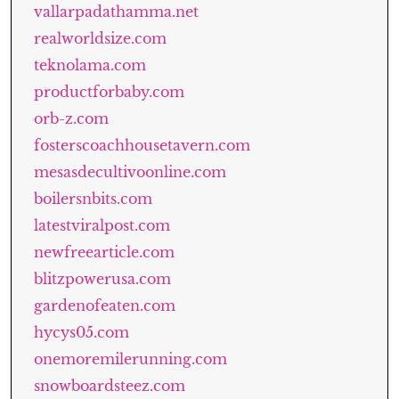
vallarpadathamma.net
realworldsize.com
teknolama.com
productforbaby.com
orb-z.com
fosterscoachhousetavern.com
mesasdecultivoonline.com
boilersnbits.com
latestviralpost.com
newfreearticle.com
blitzpowerusa.com
gardenofeaten.com
hycys05.com
onemoremilerunning.com
snowboardsteez.com