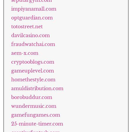
seputargym.com
impiyanamall.com
optguardian.com
totostreet.net
davilcasino.com
fraudwatchai.com
aem-x.com
cryptooblogs.com
gameuplevel.com
homethestyle.com
amuldistribution.com
borobuddur.com
wundermusic.com
gamefungames.com
25-minute-timer.com