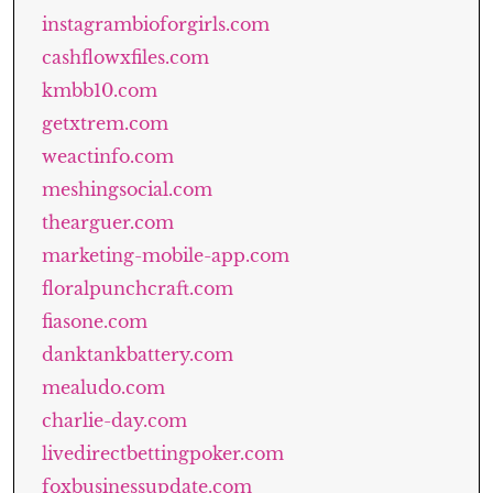
instagrambioforgirls.com
cashflowxfiles.com
kmbb10.com
getxtrem.com
weactinfo.com
meshingsocial.com
thearguer.com
marketing-mobile-app.com
floralpunchcraft.com
fiasone.com
danktankbattery.com
mealudo.com
charlie-day.com
livedirectbettingpoker.com
foxbusinessupdate.com