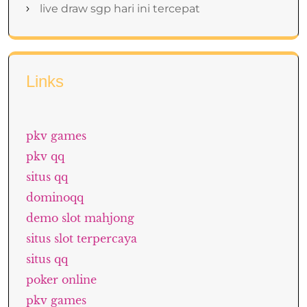
live draw sgp hari ini tercepat
Links
pkv games
pkv qq
situs qq
dominoqq
demo slot mahjong
situs slot terpercaya
situs qq
poker online
pkv games