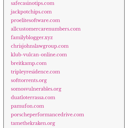
safecasinotips.com
jackpotchips.com
proelitesoftware.com
allcustomercarenumbers.com
familyblogger.xyz
chrisjohnslawgroup.com
klub-vulcan-online.com
breitkamp.com
tripleyresidence.com
softtorrents.org
somosvulnerables.org
duatloterrassa.com
pamufon.com
porscheperformancedrive.com
tamethekraken.org