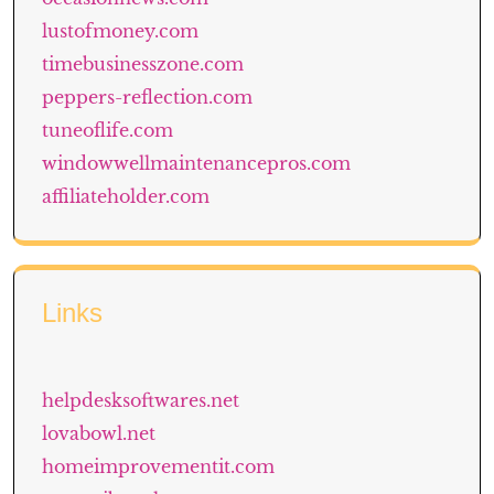
lustofmoney.com
timebusinesszone.com
peppers-reflection.com
tuneoflife.com
windowwellmaintenancepros.com
affiliateholder.com
Links
helpdesksoftwares.net
lovabowl.net
homeimprovementit.com