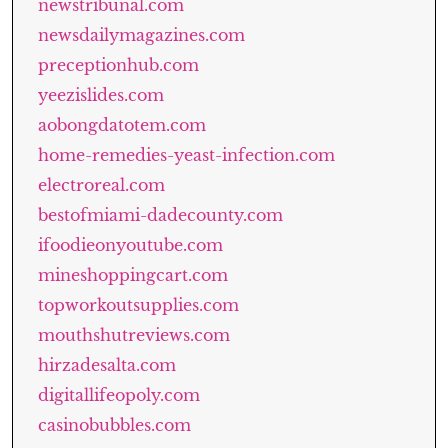
newstribunal.com
newsdailymagazines.com
preceptionhub.com
yeezislides.com
aobongdatotem.com
home-remedies-yeast-infection.com
electroreal.com
bestofmiami-dadecounty.com
ifoodieonyoutube.com
mineshoppingcart.com
topworkoutsupplies.com
mouthshutreviews.com
hirzadesalta.com
digitallifeopoly.com
casinobubbles.com