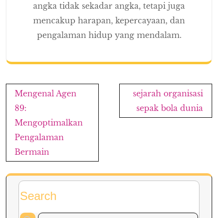
angka tidak sekadar angka, tetapi juga
mencakup harapan, kepercayaan, dan
pengalaman hidup yang mendalam.
Post
Mengenal Agen
sejarah organisasi
navigation
89:
sepak bola dunia
Mengoptimalkan
Pengalaman
Bermain
Search