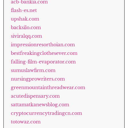
acb-bankia.com
flash-es.net
upshak.com
backsilo.com
siviralqq.com
impressionresorthoian.com
bestfreakingclothesever.com
falling-film-evaporator.com
sumuslawfirm.com
nursingprowriters.com
greenmountainthreadwear.com
acutedispensary.com
sattamatkanewsblog.com
cryptocurrencytradingcn.com
totowaz.com