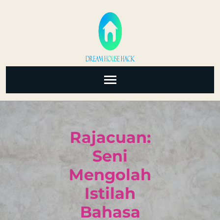
Skip
to
content
(Press
Enter)
Rajacuan:
Seni
Mengolah
Istilah
Bahasa