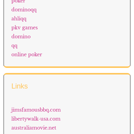
poker
dominoqq
ahliqq
pkv games
domino
qq
online poker
Links
jimsfamousbbq.com
libertywalk-usa.com
australiamovie.net