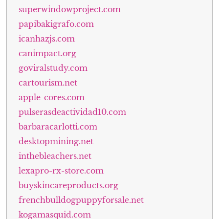
superwindowproject.com
papibakigrafo.com
icanhazjs.com
canimpact.org
goviralstudy.com
cartourism.net
apple-cores.com
pulserasdeactividad10.com
barbaracarlotti.com
desktopmining.net
inthebleachers.net
lexapro-rx-store.com
buyskincareproducts.org
frenchbulldogpuppyforsale.net
kogamasquid.com