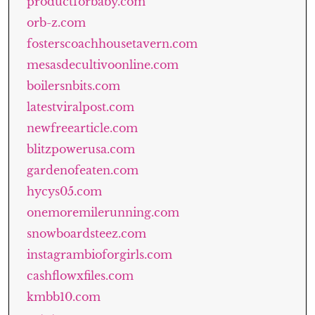
productforbaby.com
orb-z.com
fosterscoachhousetavern.com
mesasdecultivoonline.com
boilersnbits.com
latestviralpost.com
newfreearticle.com
blitzpowerusa.com
gardenofeaten.com
hycys05.com
onemoremilerunning.com
snowboardsteez.com
instagrambioforgirls.com
cashflowxfiles.com
kmbb10.com