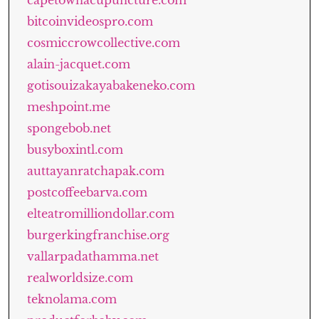
capetownacupuncture.com
bitcoinvideospro.com
cosmiccrowcollective.com
alain-jacquet.com
gotisouizakayabakeneko.com
meshpoint.me
spongebob.net
busyboxintl.com
auttayanratchapak.com
postcoffeebarva.com
elteatromilliondollar.com
burgerkingfranchise.org
vallarpadathamma.net
realworldsize.com
teknolama.com