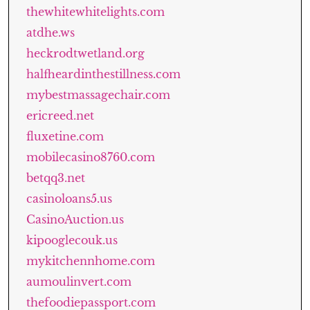
thewhitewhitelights.com
atdhe.ws
heckrodtwetland.org
halfheardinthestillness.com
mybestmassagechair.com
ericreed.net
fluxetine.com
mobilecasino8760.com
betqq3.net
casinoloans5.us
CasinoAuction.us
kipooglecouk.us
mykitchennhome.com
aumoulinvert.com
thefoodiepassport.com