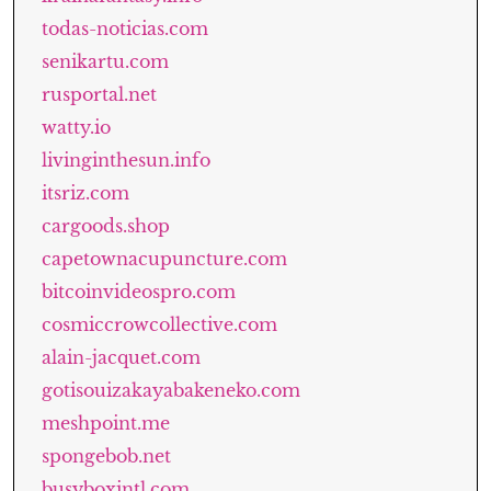
todas-noticias.com
senikartu.com
rusportal.net
watty.io
livinginthesun.info
itsriz.com
cargoods.shop
capetownacupuncture.com
bitcoinvideospro.com
cosmiccrowcollective.com
alain-jacquet.com
gotisouizakayabakeneko.com
meshpoint.me
spongebob.net
busyboxintl.com