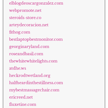
elblogdeoscargonzalez.com
webpromote.net
steroids-store.co
arteydecoracion.net
fithog.com
bestlaptopbestmonitor.com
georginaryland.com
roseandbasil.com
thewhitewhitelights.com
atdhe.ws
heckrodtwetland.org
halfheardinthestillness.com
mybestmassagechair.com
ericreed.net
fluxetine.com