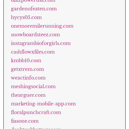
blitzpowerusa.com
gardenofeaten.com
hycys05.com
onemoremilerunning.com
snowboardsteez.com
instagrambioforgirls.com
cashflowxfiles.com
kmbb10.com
getxtrem.com
weactinfo.com
meshingsocial.com
thearguer.com
marketing-mobile-app.com
floralpunchcraft.com
fiasone.com