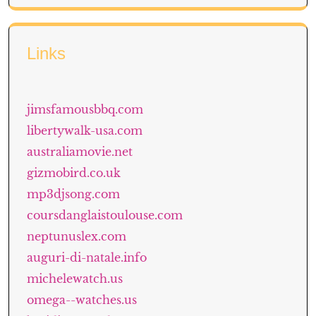
Links
jimsfamousbbq.com
libertywalk-usa.com
australiamovie.net
gizmobird.co.uk
mp3djsong.com
coursdanglaistoulouse.com
neptunuslex.com
auguri-di-natale.info
michelewatch.us
omega--watches.us