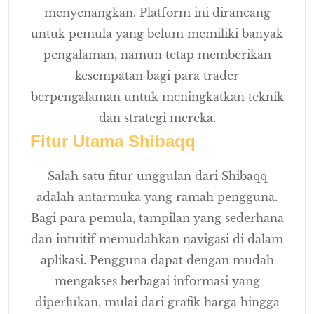
menyenangkan. Platform ini dirancang
untuk pemula yang belum memiliki banyak
pengalaman, namun tetap memberikan
kesempatan bagi para trader
berpengalaman untuk meningkatkan teknik
dan strategi mereka.
Fitur Utama Shibaqq
Salah satu fitur unggulan dari Shibaqq
adalah antarmuka yang ramah pengguna.
Bagi para pemula, tampilan yang sederhana
dan intuitif memudahkan navigasi di dalam
aplikasi. Pengguna dapat dengan mudah
mengakses berbagai informasi yang
diperlukan, mulai dari grafik harga hingga