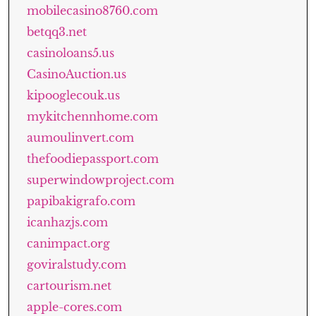
mobilecasino8760.com
betqq3.net
casinoloans5.us
CasinoAuction.us
kipooglecouk.us
mykitchennhome.com
aumoulinvert.com
thefoodiepassport.com
superwindowproject.com
papibakigrafo.com
icanhazjs.com
canimpact.org
goviralstudy.com
cartourism.net
apple-cores.com