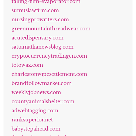
falling-film-evaporator.com
sumuslawfirm.com
nursingprowriters.com
greenmountainthreadwear.com
acutedispensary.com
sattamatkanewsblog.com
cryptocurrencytradingcn.com
totowaz.com
charlestonwipesettlement.com
brandfollowmarket.com
weeklyjobnews.com
countyanimalshelter.com
adwebtagging.com
ranksuperior.net
babystepahead.com