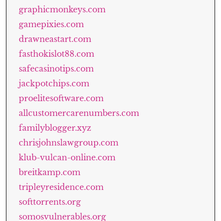
graphicmonkeys.com
gamepixies.com
drawneastart.com
fasthokislot88.com
safecasinotips.com
jackpotchips.com
proelitesoftware.com
allcustomercarenumbers.com
familyblogger.xyz
chrisjohnslawgroup.com
klub-vulcan-online.com
breitkamp.com
tripleyresidence.com
softtorrents.org
somosvulnerables.org