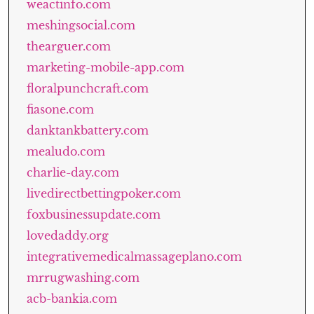
weactinfo.com
meshingsocial.com
thearguer.com
marketing-mobile-app.com
floralpunchcraft.com
fiasone.com
danktankbattery.com
mealudo.com
charlie-day.com
livedirectbettingpoker.com
foxbusinessupdate.com
lovedaddy.org
integrativemedicalmassageplano.com
mrrugwashing.com
acb-bankia.com