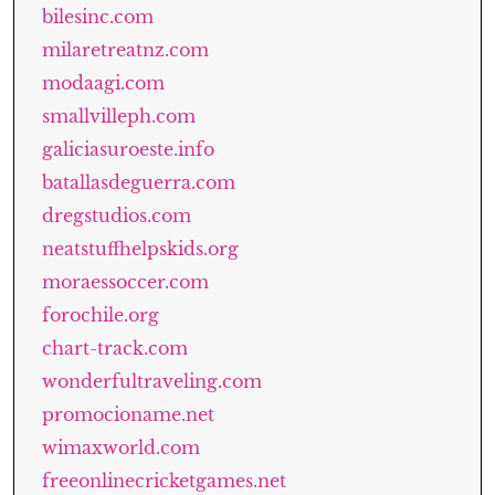
bilesinc.com
milaretreatnz.com
modaagi.com
smallvilleph.com
galiciasuroeste.info
batallasdeguerra.com
dregstudios.com
neatstuffhelpskids.org
moraessoccer.com
forochile.org
chart-track.com
wonderfultraveling.com
promocioname.net
wimaxworld.com
freeonlinecricketgames.net