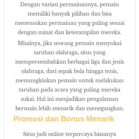
Dengan variasi permainannya, pemain
memiliki banyak pilihan dan bisa
menemukan permainan yang paling sesuai
dengan minat dan keterampilan mereka.
Misalnya, jika seorang pemain menyukai
taruhan olahraga, situs yang
mempersembahkan berbagai liga dan jenis
olahraga, dari sepak bola hingga tenis,
memungkinkan pemain untuk melakukan
taruhan pada acara yang paling mereka
sukai. Hal ini menjadikan pengalaman
bermain lebih menarik dan menegangkan.
Promosi dan Bonus Menarik
Situs judi online terpercaya biasanya