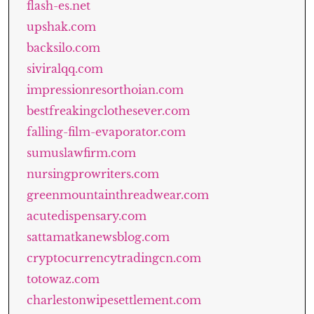
flash-es.net
upshak.com
backsilo.com
siviralqq.com
impressionresorthoian.com
bestfreakingclothesever.com
falling-film-evaporator.com
sumuslawfirm.com
nursingprowriters.com
greenmountainthreadwear.com
acutedispensary.com
sattamatkanewsblog.com
cryptocurrencytradingcn.com
totowaz.com
charlestonwipesettlement.com