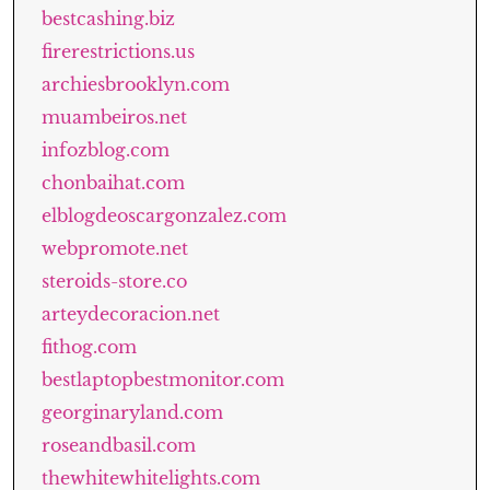
bestcashing.biz
firerestrictions.us
archiesbrooklyn.com
muambeiros.net
infozblog.com
chonbaihat.com
elblogdeoscargonzalez.com
webpromote.net
steroids-store.co
arteydecoracion.net
fithog.com
bestlaptopbestmonitor.com
georginaryland.com
roseandbasil.com
thewhitewhitelights.com