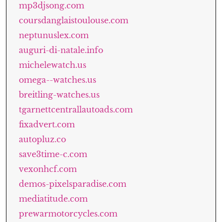
mp3djsong.com
coursdanglaistoulouse.com
neptunuslex.com
auguri-di-natale.info
michelewatch.us
omega--watches.us
breitling-watches.us
tgarnettcentrallautoads.com
fixadvert.com
autopluz.co
save3time-c.com
vexonhcf.com
demos-pixelsparadise.com
mediatitude.com
prewarmotorcycles.com