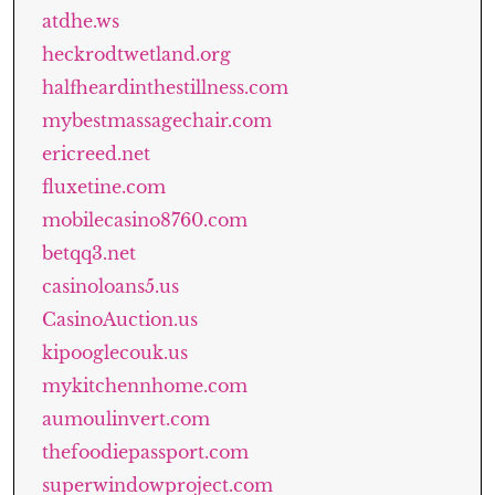
atdhe.ws
heckrodtwetland.org
halfheardinthestillness.com
mybestmassagechair.com
ericreed.net
fluxetine.com
mobilecasino8760.com
betqq3.net
casinoloans5.us
CasinoAuction.us
kipooglecouk.us
mykitchennhome.com
aumoulinvert.com
thefoodiepassport.com
superwindowproject.com