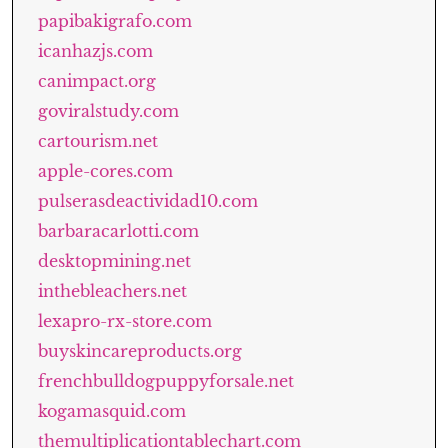
papibakigrafo.com
icanhazjs.com
canimpact.org
goviralstudy.com
cartourism.net
apple-cores.com
pulserasdeactividad10.com
barbaracarlotti.com
desktopmining.net
inthebleachers.net
lexapro-rx-store.com
buyskincareproducts.org
frenchbulldogpuppyforsale.net
kogamasquid.com
themultiplicationtablechart.com