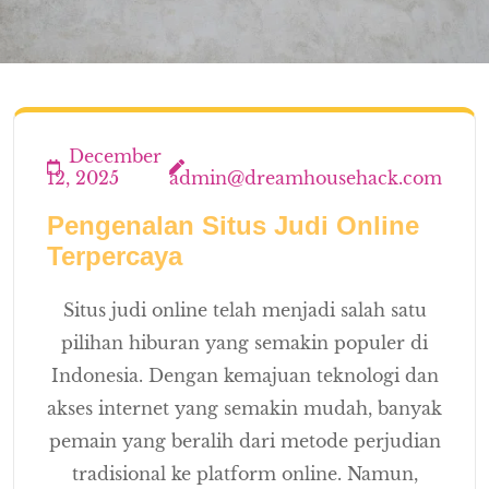
December
12, 2025
admin@dreamhousehack.com
Pengenalan Situs Judi Online
Terpercaya
Situs judi online telah menjadi salah satu
pilihan hiburan yang semakin populer di
Indonesia. Dengan kemajuan teknologi dan
akses internet yang semakin mudah, banyak
pemain yang beralih dari metode perjudian
tradisional ke platform online. Namun,