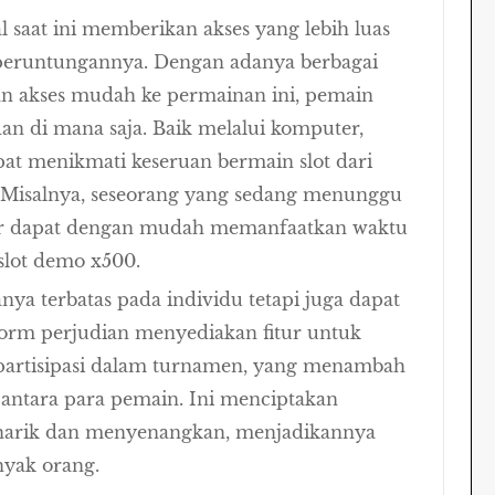
l saat ini memberikan akses yang lebih luas
 peruntungannya. Dengan adanya berbagai
n akses mudah ke permainan ini, pemain
an di mana saja. Baik melalui komputer,
apat menikmati keseruan bermain slot dari
Misalnya, seseorang yang sedang menunggu
antor dapat dengan mudah memanfaatkan waktu
slot demo x500.
nya terbatas pada individu tetapi juga dapat
tform perjudian menyediakan fitur untuk
artisipasi dalam turnamen, yang menambah
 antara para pemain. Ini menciptakan
narik dan menyenangkan, menjadikannya
nyak orang.