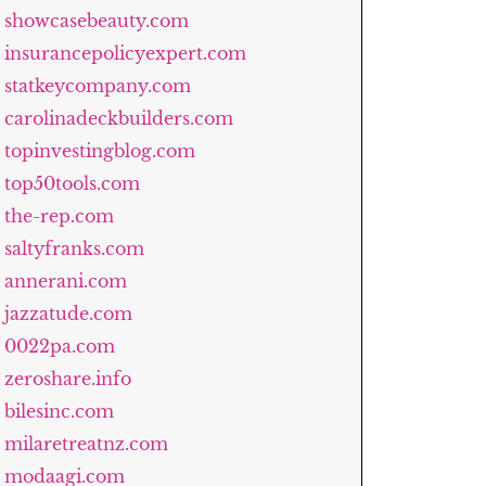
showcasebeauty.com
insurancepolicyexpert.com
statkeycompany.com
carolinadeckbuilders.com
topinvestingblog.com
top50tools.com
the-rep.com
saltyfranks.com
annerani.com
jazzatude.com
0022pa.com
zeroshare.info
bilesinc.com
milaretreatnz.com
modaagi.com