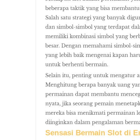
beberapa taktik yang bisa membant
Salah satu strategi yang banyak di
dan simbol-simbol yang terdapat dal
memiliki kombinasi simbol yang be
besar. Dengan memahami simbol-sim
yang lebih baik mengenai kapan har
untuk berhenti bermain.
Selain itu, penting untuk mengatur
Menghitung berapa banyak uang yang
permainan dapat membantu mencega
nyata, jika seorang pemain menetapk
mereka bisa menikmati permainan leb
diinginkan dalam pengalaman bermai
Sensasi Bermain Slot di Er