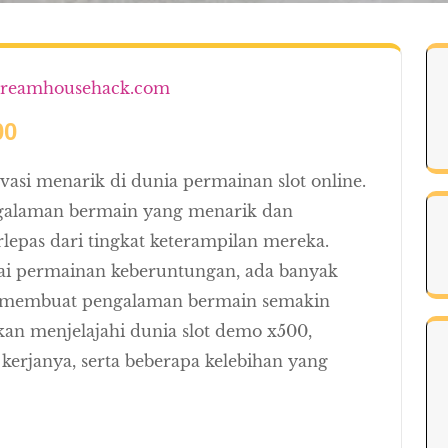
reamhousehack.com
00
vasi menarik di dunia permainan slot online.
galaman bermain yang menarik dan
lepas dari tingkat keterampilan mereka.
ai permainan keberuntungan, ada banyak
pat membuat pengalaman bermain semakin
akan menjelajahi dunia slot demo x500,
erjanya, serta beberapa kelebihan yang