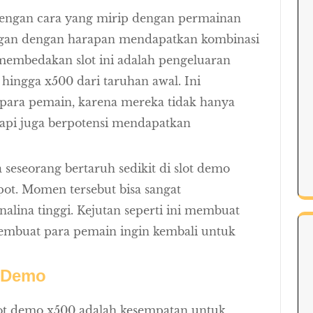
dengan cara yang mirip dengan permainan
ngan dengan harapan mendapatkan kombinasi
embedakan slot ini adalah pengeluaran
, hingga x500 dari taruhan awal. Ini
para pemain, karena mereka tidak hanya
api juga berpotensi mendapatkan
a seseorang bertaruh sedikit di slot demo
ot. Momen tersebut bisa sangat
ina tinggi. Kejutan seperti ini membuat
mbuat para pemain ingin kembali untuk
t Demo
lot demo x500 adalah kesempatan untuk