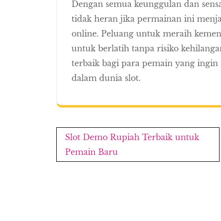
Dengan semua keunggulan dan sensas
tidak heran jika permainan ini menj
online. Peluang untuk meraih keme
untuk berlatih tanpa risiko kehilang
terbaik bagi para pemain yang ingi
dalam dunia slot.
Post
Slot Demo Rupiah Terbaik untuk
navigation
Pemain Baru