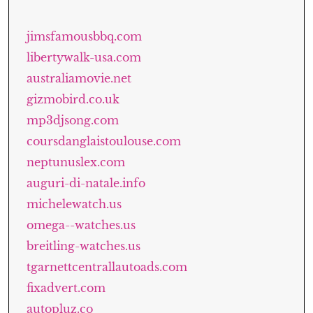
jimsfamousbbq.com
libertywalk-usa.com
australiamovie.net
gizmobird.co.uk
mp3djsong.com
coursdanglaistoulouse.com
neptunuslex.com
auguri-di-natale.info
michelewatch.us
omega--watches.us
breitling-watches.us
tgarnettcentrallautoads.com
fixadvert.com
autopluz.co