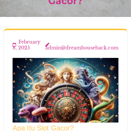
Gacor?
February
8, 2025
admin@dreamhousehack.com
Apa Itu Slot Gacor?