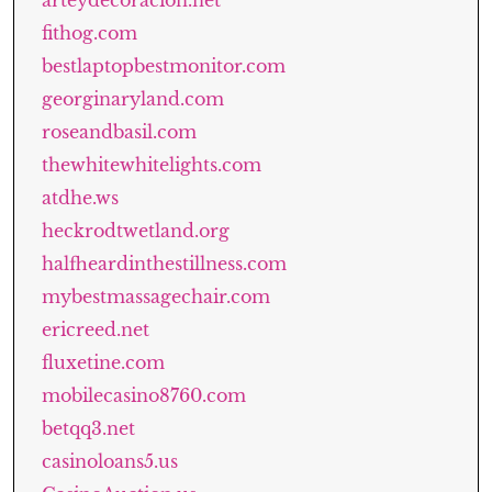
arteydecoracion.net
fithog.com
bestlaptopbestmonitor.com
georginaryland.com
roseandbasil.com
thewhitewhitelights.com
atdhe.ws
heckrodtwetland.org
halfheardinthestillness.com
mybestmassagechair.com
ericreed.net
fluxetine.com
mobilecasino8760.com
betqq3.net
casinoloans5.us