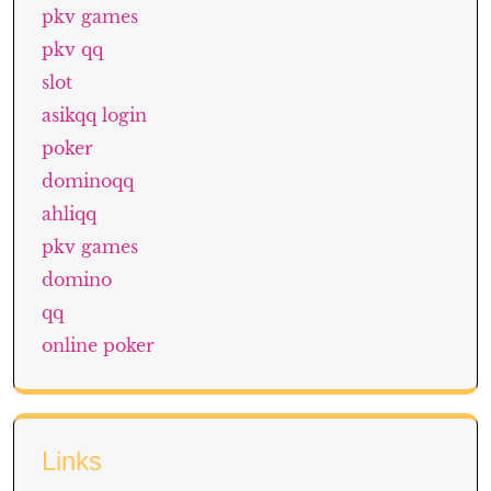
pkv games
pkv qq
slot
asikqq login
poker
dominoqq
ahliqq
pkv games
domino
qq
online poker
Links