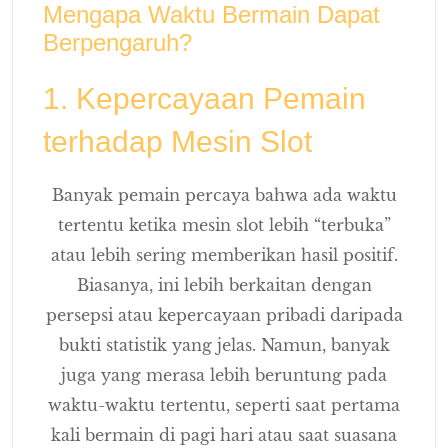
Mengapa Waktu Bermain Dapat
Berpengaruh?
1. Kepercayaan Pemain
terhadap Mesin Slot
Banyak pemain percaya bahwa ada waktu
tertentu ketika mesin slot lebih “terbuka”
atau lebih sering memberikan hasil positif.
Biasanya, ini lebih berkaitan dengan
persepsi atau kepercayaan pribadi daripada
bukti statistik yang jelas. Namun, banyak
juga yang merasa lebih beruntung pada
waktu-waktu tertentu, seperti saat pertama
kali bermain di pagi hari atau saat suasana