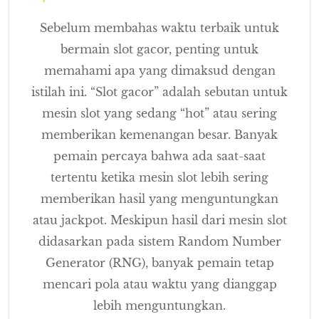
Sebelum membahas waktu terbaik untuk
bermain slot gacor, penting untuk
memahami apa yang dimaksud dengan
istilah ini. “Slot gacor” adalah sebutan untuk
mesin slot yang sedang “hot” atau sering
memberikan kemenangan besar. Banyak
pemain percaya bahwa ada saat-saat
tertentu ketika mesin slot lebih sering
memberikan hasil yang menguntungkan
atau jackpot. Meskipun hasil dari mesin slot
didasarkan pada sistem Random Number
Generator (RNG), banyak pemain tetap
mencari pola atau waktu yang dianggap
lebih menguntungkan.