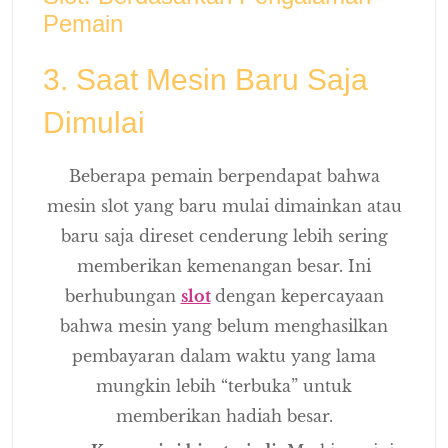
Pemain
3. Saat Mesin Baru Saja
Dimulai
Beberapa pemain berpendapat bahwa
mesin slot yang baru mulai dimainkan atau
baru saja direset cenderung lebih sering
memberikan kemenangan besar. Ini
berhubungan
slot
dengan kepercayaan
bahwa mesin yang belum menghasilkan
pembayaran dalam waktu yang lama
mungkin lebih “terbuka” untuk
memberikan hadiah besar.