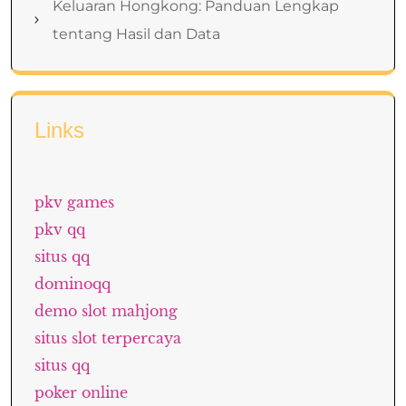
Keluaran Hongkong: Panduan Lengkap
tentang Hasil dan Data
Links
pkv games
pkv qq
situs qq
dominoqq
demo slot mahjong
situs slot terpercaya
situs qq
poker online