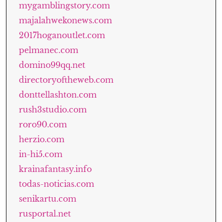
mygamblingstory.com
majalahwekonews.com
2017hoganoutlet.com
pelmanec.com
domino99qq.net
directoryoftheweb.com
donttellashton.com
rush3studio.com
roro90.com
herzio.com
in-hi5.com
krainafantasy.info
todas-noticias.com
senikartu.com
rusportal.net