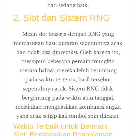
hati sedang baik.
2. Slot dan Sistem RNG
Mesin slot bekerja dengan RNG yang
memastikan hasil putaran sepenuhnya acak
dan tidak bisa diprediksi. Oleh karena itu,
meskipun beberapa pemain mungkin
merasa bahwa mereka lebih beruntung
pada waktu tertentu, hasil tersebut
sepenuhnya acak. Sistem RNG tidak
bergantung pada waktu atau tanggal,
melainkan menghasilkan kombinasi angka
yang acak setiap kali tombol spin ditekan.
Waktu Terbaik untuk Bermain
Slot: Berdasarkan Pengalaman