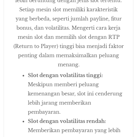
lebih beruntung dengan jenis slot tertentu.
Setiap mesin slot memiliki karakteristik
yang berbeda, seperti jumlah payline, fitur
bonus, dan volatilitas. Mengerti cara kerja
mesin slot dan memilih slot dengan RTP
(Return to Player) tinggi bisa menjadi faktor
penting dalam memaksimalkan peluang
menang.
Slot dengan volatilitas tinggi:
Meskipun memberi peluang
kemenangan besar, slot ini cenderung
lebih jarang memberikan
pembayaran.
Slot dengan volatilitas rendah:
Memberikan pembayaran yang lebih