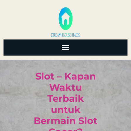
Skip
to
content
(Press
Enter)
Slot – Kapan
Waktu
Terbaik
untuk
Bermain Slot