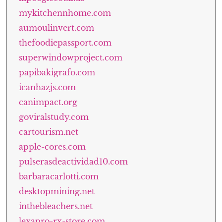
mykitchennhome.com
aumoulinvert.com
thefoodiepassport.com
superwindowproject.com
papibakigrafo.com
icanhazjs.com
canimpact.org
goviralstudy.com
cartourism.net
apple-cores.com
pulserasdeactividad10.com
barbaracarlotti.com
desktopmining.net
inthebleachers.net
lexapro-rx-store.com