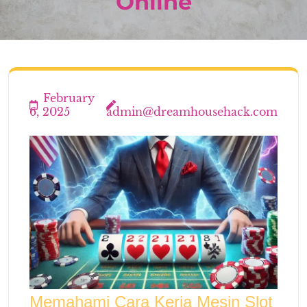
Online
February
6, 2025
admin@dreamhousehack.com
Memahami Cara Kerja Mesin Slot