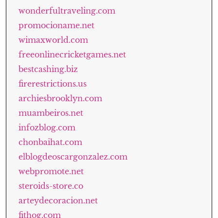
wonderfultraveling.com
promocioname.net
wimaxworld.com
freeonlinecricketgames.net
bestcashing.biz
firerestrictions.us
archiesbrooklyn.com
muambeiros.net
infozblog.com
chonbaihat.com
elblogdeoscargonzalez.com
webpromote.net
steroids-store.co
arteydecoracion.net
fithog.com