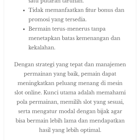
satu putaran taruhan.
Tidak memanfaatkan fitur bonus dan
promosi yang tersedia.
Bermain terus-menerus tanpa
menetapkan batas kemenangan dan
kekalahan.
Dengan strategi yang tepat dan manajemen
permainan yang baik, pemain dapat
meningkatkan peluang menang di mesin
slot online. Kunci utama adalah memahami
pola permainan, memilih slot yang sesuai,
serta mengatur modal dengan bijak agar
bisa bermain lebih lama dan mendapatkan
hasil yang lebih optimal.