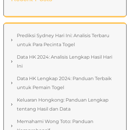
Prediksi Sydney Hari Ini: Analisis Terbaru
untuk Para Pecinta Togel
Data HK 2024: Analisis Lengkap Hasil Hari
Ini
Data HK Lengkap 2024: Panduan Terbaik
untuk Pemain Togel
Keluaran Hongkong: Panduan Lengkap
tentang Hasil dan Data
Memahami Wong Toto: Panduan