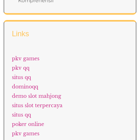
Komprehensif
Links
pkv games
pkv qq
situs qq
dominoqq
demo slot mahjong
situs slot terpercaya
situs qq
poker online
pkv games