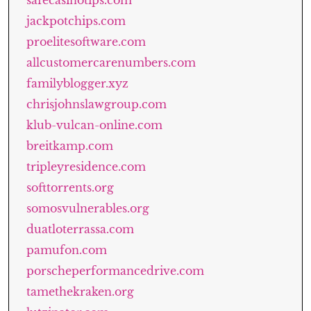
safecasinotips.com
jackpotchips.com
proelitesoftware.com
allcustomercarenumbers.com
familyblogger.xyz
chrisjohnslawgroup.com
klub-vulcan-online.com
breitkamp.com
tripleyresidence.com
softtorrents.org
somosvulnerables.org
duatloterrassa.com
pamufon.com
porscheperformancedrive.com
tamethekraken.org