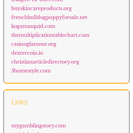
buyskincareproducts.org
frenchbulldogpuppyforsale.net
kogamasquid.com
themultiplicationtablechart.com
casinoglamour.org
dextercoin.io
christianarticledirectory.org
5homestyle.com
Links
mygamblingstory.com