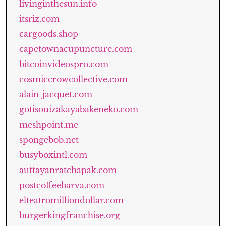
livinginthesun.info
itsriz.com
cargoods.shop
capetownacupuncture.com
bitcoinvideospro.com
cosmiccrowcollective.com
alain-jacquet.com
gotisouizakayabakeneko.com
meshpoint.me
spongebob.net
busyboxintl.com
auttayanratchapak.com
postcoffeebarva.com
elteatromilliondollar.com
burgerkingfranchise.org