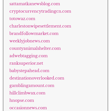
sattamatkanewsblog.com
cryptocurrencytradingcn.com
totowaz.com
charlestonwipesettlement.com
brandfollowmarket.com
weeklyjobnews.com
countyanimalshelter.com
adwebtagging.com
ranksuperior.net
babystepahead.com
destinationoverlooked.com
gamblingamount.com
hillclimbwax.com
hnopse.com
occasionnews.com