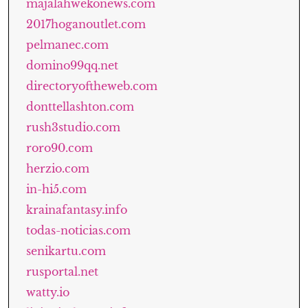
majalahwekonews.com
2017hoganoutlet.com
pelmanec.com
domino99qq.net
directoryoftheweb.com
donttellashton.com
rush3studio.com
roro90.com
herzio.com
in-hi5.com
krainafantasy.info
todas-noticias.com
senikartu.com
rusportal.net
watty.io