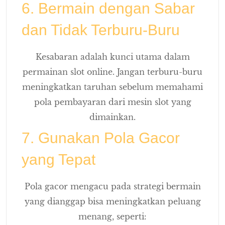
6. Bermain dengan Sabar
dan Tidak Terburu-Buru
Kesabaran adalah kunci utama dalam
permainan slot online. Jangan terburu-buru
meningkatkan taruhan sebelum memahami
pola pembayaran dari mesin slot yang
dimainkan.
7. Gunakan Pola Gacor
yang Tepat
Pola gacor mengacu pada strategi bermain
yang dianggap bisa meningkatkan peluang
menang, seperti: