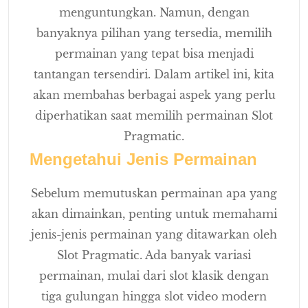
menguntungkan. Namun, dengan
banyaknya pilihan yang tersedia, memilih
permainan yang tepat bisa menjadi
tantangan tersendiri. Dalam artikel ini, kita
akan membahas berbagai aspek yang perlu
diperhatikan saat memilih permainan Slot
Pragmatic.
Mengetahui Jenis Permainan
Sebelum memutuskan permainan apa yang
akan dimainkan, penting untuk memahami
jenis-jenis permainan yang ditawarkan oleh
Slot Pragmatic. Ada banyak variasi
permainan, mulai dari slot klasik dengan
tiga gulungan hingga slot video modern