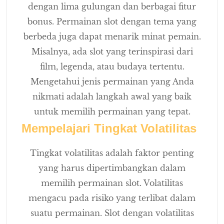
dengan lima gulungan dan berbagai fitur
bonus. Permainan slot dengan tema yang
berbeda juga dapat menarik minat pemain.
Misalnya, ada slot yang terinspirasi dari
film, legenda, atau budaya tertentu.
Mengetahui jenis permainan yang Anda
nikmati adalah langkah awal yang baik
untuk memilih permainan yang tepat.
Mempelajari Tingkat Volatilitas
Tingkat volatilitas adalah faktor penting
yang harus dipertimbangkan dalam
memilih permainan slot. Volatilitas
mengacu pada risiko yang terlibat dalam
suatu permainan. Slot dengan volatilitas