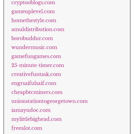
cryptooblogs.com
gameuplevel.com
homethestyle.com
amuldistribution.com
borobuddur.com
wundermusic.com
gamefungames.com
25-minute-timer.com
creativefuntask.com
engrsaifulsaif.com
cheapbtcminers.com
unionstationtogeorgetown.com
iamayudoc.com
mylittlebighead.com
freealot.com