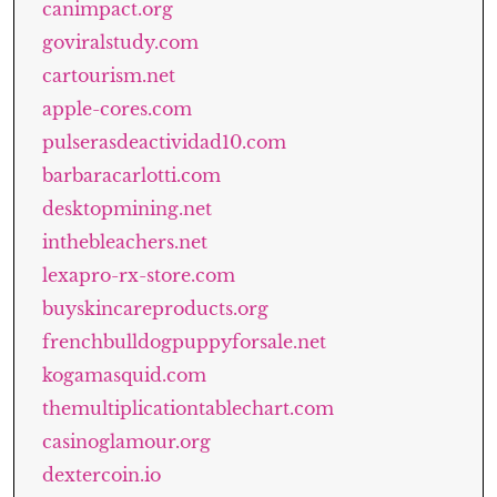
canimpact.org
goviralstudy.com
cartourism.net
apple-cores.com
pulserasdeactividad10.com
barbaracarlotti.com
desktopmining.net
inthebleachers.net
lexapro-rx-store.com
buyskincareproducts.org
frenchbulldogpuppyforsale.net
kogamasquid.com
themultiplicationtablechart.com
casinoglamour.org
dextercoin.io