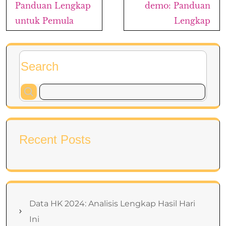
navigation
Panduan Lengkap
demo: Panduan
untuk Pemula
Lengkap
Search
Recent Posts
Data HK 2024: Analisis Lengkap Hasil Hari
Ini