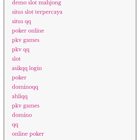
demo slot mahjong
situs slot terpercaya
situs qq
poker online
pkv games
pkv qq
slot
asikqq login
poker
dominoqq
ahliqq
pkv games
domino
qq
online poker