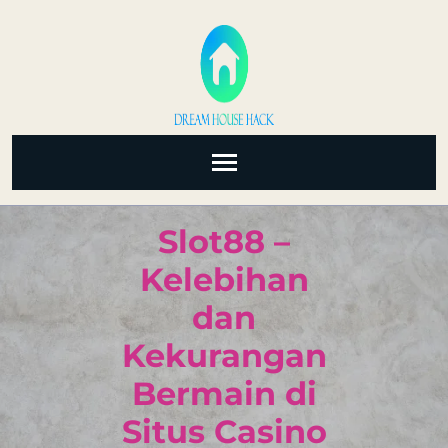
Skip
to
content
(Press
Enter)
Slot88 –
Kelebihan
dan
Kekurangan
Bermain di
Situs Casino