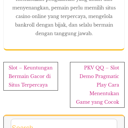
menyenangkan, pemain perlu memilih situs
casino online yang terpercaya, mengelola
bankroll dengan bijak, dan selalu bermain
dengan tanggung jawab.
Post
Slot – Keuntungan
PKV QQ – Slot
navigation
Bermain Gacor di
Demo Pragmatic
Situs Terpercaya
Play Cara
Menentukan
Game yang Cocok
Search