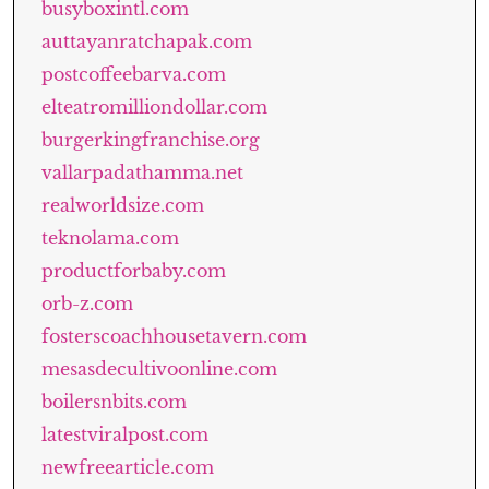
busyboxintl.com
auttayanratchapak.com
postcoffeebarva.com
elteatromilliondollar.com
burgerkingfranchise.org
vallarpadathamma.net
realworldsize.com
teknolama.com
productforbaby.com
orb-z.com
fosterscoachhousetavern.com
mesasdecultivoonline.com
boilersnbits.com
latestviralpost.com
newfreearticle.com