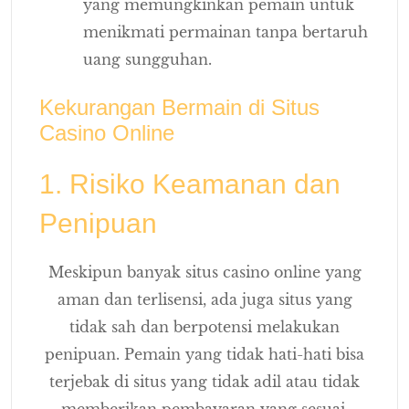
yang memungkinkan pemain untuk
menikmati permainan tanpa bertaruh
uang sungguhan.
Kekurangan Bermain di Situs
Casino Online
1. Risiko Keamanan dan
Penipuan
Meskipun banyak situs casino online yang
aman dan terlisensi, ada juga situs yang
tidak sah dan berpotensi melakukan
penipuan. Pemain yang tidak hati-hati bisa
terjebak di situs yang tidak adil atau tidak