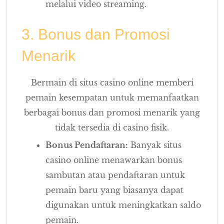
melalui video streaming.
3. Bonus dan Promosi
Menarik
Bermain di situs casino online memberi
pemain kesempatan untuk memanfaatkan
berbagai bonus dan promosi menarik yang
tidak tersedia di casino fisik.
Bonus Pendaftaran:
Banyak situs
casino online menawarkan bonus
sambutan atau pendaftaran untuk
pemain baru yang biasanya dapat
digunakan untuk meningkatkan saldo
pemain.