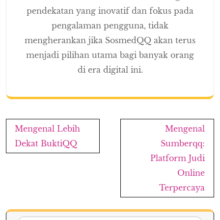
pendekatan yang inovatif dan fokus pada
pengalaman pengguna, tidak
mengherankan jika SosmedQQ akan terus
menjadi pilihan utama bagi banyak orang
di era digital ini.
Post
Mengenal Lebih
Mengenal
navigation
Dekat BuktiQQ
Sumberqq:
Platform Judi
Online
Terpercaya