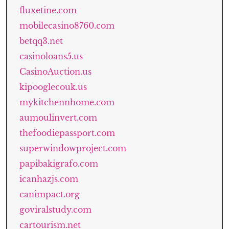
fluxetine.com
mobilecasino8760.com
betqq3.net
casinoloans5.us
CasinoAuction.us
kipooglecouk.us
mykitchennhome.com
aumoulinvert.com
thefoodiepassport.com
superwindowproject.com
papibakigrafo.com
icanhazjs.com
canimpact.org
goviralstudy.com
cartourism.net