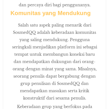
dan percaya diri bagi penggunanya.
Komunitas yang Mendukung
Salah satu aspek paling menarik dari
SosmedQQ adalah keberadaan komunitas
yang saling mendukung. Pengguna
seringkali menjadikan platform ini sebagai
tempat untuk membangun koneksi baru
dan mendapatkan dukungan dari orang-
orang dengan minat yang sama. Misalnya,
seorang penulis dapat bergabung dengan
grup penulisan di SosmedQQ dan
mendapatkan masukan serta kritik
konstruktif dari sesama penulis.
Keberadaan grup yang berfokus pada