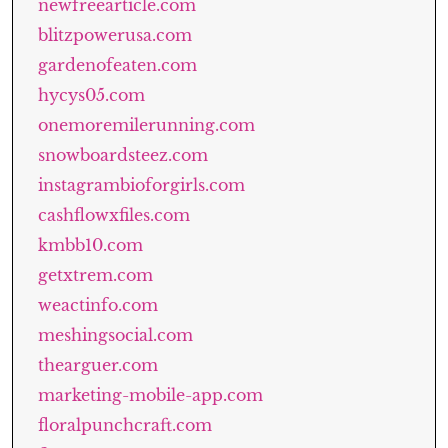
newfreearticle.com
blitzpowerusa.com
gardenofeaten.com
hycys05.com
onemoremilerunning.com
snowboardsteez.com
instagrambioforgirls.com
cashflowxfiles.com
kmbb10.com
getxtrem.com
weactinfo.com
meshingsocial.com
thearguer.com
marketing-mobile-app.com
floralpunchcraft.com