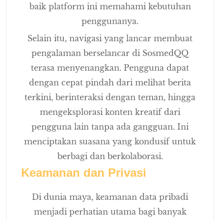
baik platform ini memahami kebutuhan
penggunanya.
Selain itu, navigasi yang lancar membuat
pengalaman berselancar di SosmedQQ
terasa menyenangkan. Pengguna dapat
dengan cepat pindah dari melihat berita
terkini, berinteraksi dengan teman, hingga
mengeksplorasi konten kreatif dari
pengguna lain tanpa ada gangguan. Ini
menciptakan suasana yang kondusif untuk
berbagi dan berkolaborasi.
Keamanan dan Privasi
Di dunia maya, keamanan data pribadi
menjadi perhatian utama bagi banyak