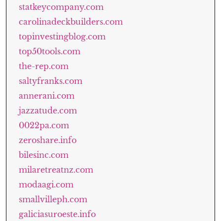
statkeycompany.com
carolinadeckbuilders.com
topinvestingblog.com
top50tools.com
the-rep.com
saltyfranks.com
annerani.com
jazzatude.com
0022pa.com
zeroshare.info
bilesinc.com
milaretreatnz.com
modaagi.com
smallvilleph.com
galiciasuroeste.info