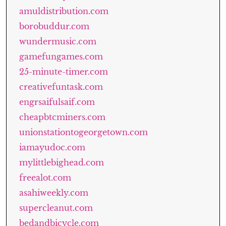
amuldistribution.com
borobuddur.com
wundermusic.com
gamefungames.com
25-minute-timer.com
creativefuntask.com
engrsaifulsaif.com
cheapbtcminers.com
unionstationtogeorgetown.com
iamayudoc.com
mylittlebighead.com
freealot.com
asahiweekly.com
supercleanut.com
bedandbicycle.com