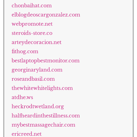
chonbaihat.com
elblogdeoscargonzalez.com
webpromote.net
steroids-store.co
arteydecoracion.net
fithog.com
bestlaptopbestmonitor.com
georginaryland.com
roseandbasil.com
thewhitewhitelights.com
atdhe.ws
heckrodtwetland.org
halfheardinthestillness.com
mybestmassagechair.com
ericreed.net