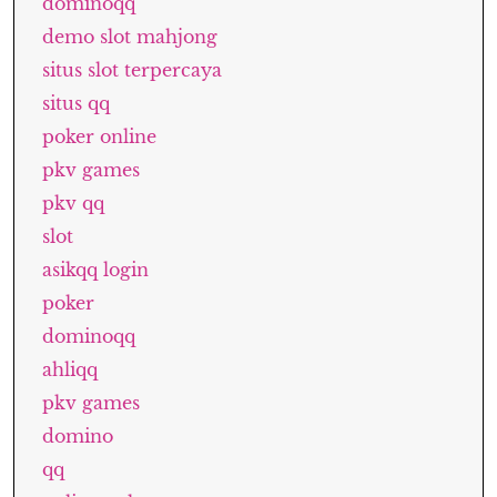
dominoqq
demo slot mahjong
situs slot terpercaya
situs qq
poker online
pkv games
pkv qq
slot
asikqq login
poker
dominoqq
ahliqq
pkv games
domino
qq