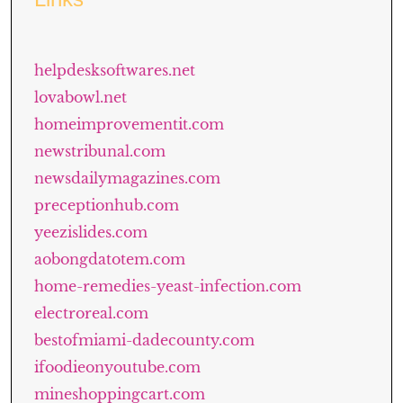
helpdesksoftwares.net
lovabowl.net
homeimprovementit.com
newstribunal.com
newsdailymagazines.com
preceptionhub.com
yeezislides.com
aobongdatotem.com
home-remedies-yeast-infection.com
electroreal.com
bestofmiami-dadecounty.com
ifoodieonyoutube.com
mineshoppingcart.com