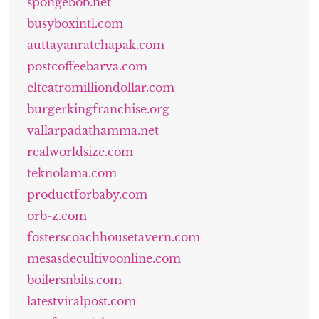
spongebob.net
busyboxintl.com
auttayanratchapak.com
postcoffeebarva.com
elteatromilliondollar.com
burgerkingfranchise.org
vallarpadathamma.net
realworldsize.com
teknolama.com
productforbaby.com
orb-z.com
fosterscoachhousetavern.com
mesasdecultivoonline.com
boilersnbits.com
latestviralpost.com