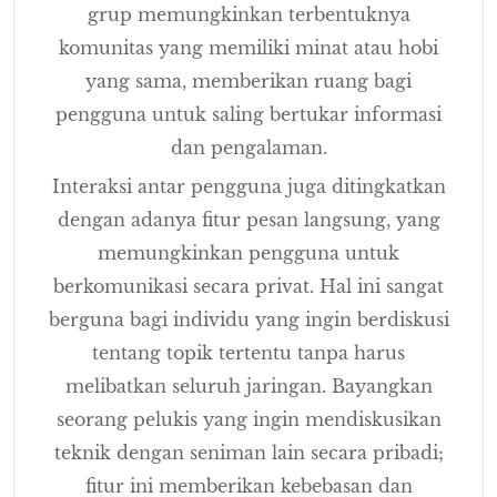
grup memungkinkan terbentuknya
komunitas yang memiliki minat atau hobi
yang sama, memberikan ruang bagi
pengguna untuk saling bertukar informasi
dan pengalaman.
Interaksi antar pengguna juga ditingkatkan
dengan adanya fitur pesan langsung, yang
memungkinkan pengguna untuk
berkomunikasi secara privat. Hal ini sangat
berguna bagi individu yang ingin berdiskusi
tentang topik tertentu tanpa harus
melibatkan seluruh jaringan. Bayangkan
seorang pelukis yang ingin mendiskusikan
teknik dengan seniman lain secara pribadi;
fitur ini memberikan kebebasan dan