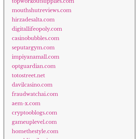
topworkoutsupplies.com
mouthshutreviews.com
hirzadesalta.com
digitallifeopoly.com
casinobubbles.com
seputargym.com
impiyanamall.com
optguardian.com
totostreet.net
davilcasino.com
fraudwatchai.com
aem-x.com
cryptooblogs.com
gameuplevel.com
homethestyle.com