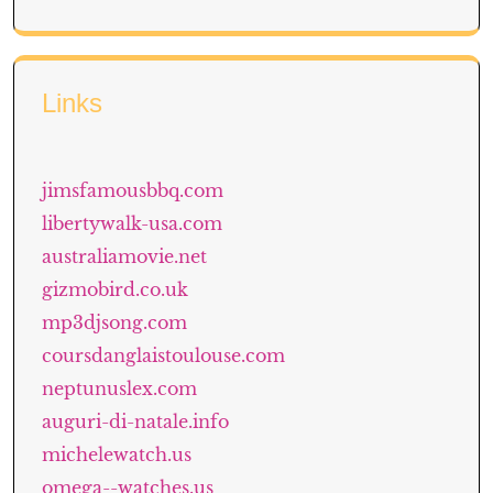
Links
jimsfamousbbq.com
libertywalk-usa.com
australiamovie.net
gizmobird.co.uk
mp3djsong.com
coursdanglaistoulouse.com
neptunuslex.com
auguri-di-natale.info
michelewatch.us
omega--watches.us