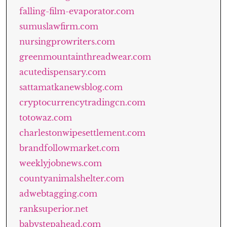
falling-film-evaporator.com
sumuslawfirm.com
nursingprowriters.com
greenmountainthreadwear.com
acutedispensary.com
sattamatkanewsblog.com
cryptocurrencytradingcn.com
totowaz.com
charlestonwipesettlement.com
brandfollowmarket.com
weeklyjobnews.com
countyanimalshelter.com
adwebtagging.com
ranksuperior.net
babystepahead.com