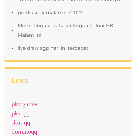
prediksi hk malam ini 2024
Membongkar Rahasia Angka Keluar HK
Malam Ini
live draw sgp hari ini tercepat
Links
pkv games
pkv qq
situs qq
dominoqq