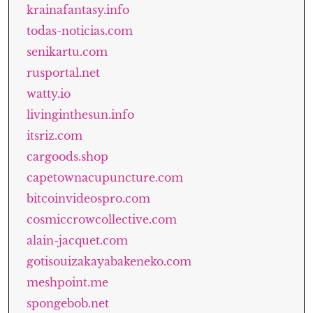
krainafantasy.info
todas-noticias.com
senikartu.com
rusportal.net
watty.io
livinginthesun.info
itsriz.com
cargoods.shop
capetownacupuncture.com
bitcoinvideospro.com
cosmiccrowcollective.com
alain-jacquet.com
gotisouizakayabakeneko.com
meshpoint.me
spongebob.net