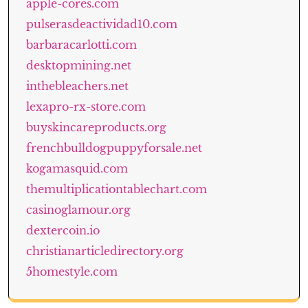
apple-cores.com
pulserasdeactividad10.com
barbaracarlotti.com
desktopmining.net
inthebleachers.net
lexapro-rx-store.com
buyskincareproducts.org
frenchbulldogpuppyforsale.net
kogamasquid.com
themultiplicationtablechart.com
casinoglamour.org
dextercoin.io
christianarticledirectory.org
5homestyle.com