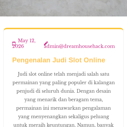
May 12,
2026
admin@dreamhousehack.com
Pengenalan Judi Slot Online
Judi slot online telah menjadi salah satu
permainan yang paling populer di kalangan
penjudi di seluruh dunia. Dengan desain
yang menarik dan beragam tema,
permainan ini menawarkan pengalaman
yang menyenangkan sekaligus peluang
untuk meraih keuntungan. Namun, banyak