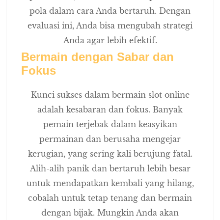
pola dalam cara Anda bertaruh. Dengan
evaluasi ini, Anda bisa mengubah strategi
Anda agar lebih efektif.
Bermain dengan Sabar dan
Fokus
Kunci sukses dalam bermain slot online
adalah kesabaran dan fokus. Banyak
pemain terjebak dalam keasyikan
permainan dan berusaha mengejar
kerugian, yang sering kali berujung fatal.
Alih-alih panik dan bertaruh lebih besar
untuk mendapatkan kembali yang hilang,
cobalah untuk tetap tenang dan bermain
dengan bijak. Mungkin Anda akan