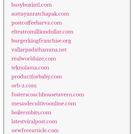
busyboxintl.com
auttayanratchapak.com
postcoffeebarva.com
elteatromilliondollar.com
burgerkingfranchise.org
vallarpadathamma.net
realworldsize.com
teknolama.com
productforbaby.com
orb-z.com
fosterscoachhousetavern.com
mesasdecultivoonline.com
boilersnbits.com
latestviralpost.com
newfreearticle.com