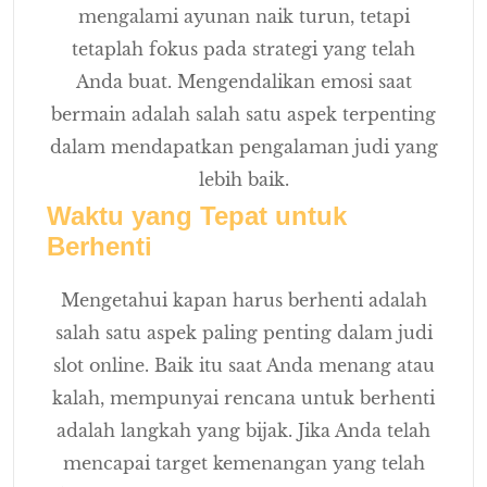
mengalami ayunan naik turun, tetapi
tetaplah fokus pada strategi yang telah
Anda buat. Mengendalikan emosi saat
bermain adalah salah satu aspek terpenting
dalam mendapatkan pengalaman judi yang
lebih baik.
Waktu yang Tepat untuk
Berhenti
Mengetahui kapan harus berhenti adalah
salah satu aspek paling penting dalam judi
slot online. Baik itu saat Anda menang atau
kalah, mempunyai rencana untuk berhenti
adalah langkah yang bijak. Jika Anda telah
mencapai target kemenangan yang telah