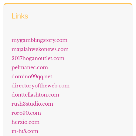
Links
mygamblingstory.com
majalahwekonews.com
2017hoganoutlet.com
pelmanec.com
domino99qq.net
directoryoftheweb.com
donttellashton.com
rush3studio.com
roro90.com
herzio.com
in-hi5.com