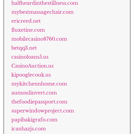
halfheardinthestillness.com
mybestmassagechair.com
ericreed.net
fluxetine.com
mobilecasino8760.com
betqq3.net
casinoloans5.us
CasinoAuction.us
kipooglecouk.us
mykitchennhome.com
aumoulinvert.com
thefoodiepassport.com
superwindowproject.com
papibakigrafo.com
icanhazjs.com