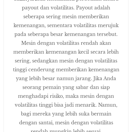
payout dan volatilitas. Payout adalah
seberapa sering mesin memberikan
kemenangan, sementara volatilitas merujuk
pada seberapa besar kemenangan tersebut.
Mesin dengan volatilitas rendah akan
memberikan kemenangan kecil secara lebih
sering, sedangkan mesin dengan volatilitas
tinggi cenderung memberikan kemenangan
yang lebih besar namun jarang. Jika Anda
seorang pemain yang sabar dan siap
menghadapi risiko, maka mesin dengan
volatilitas tinggi bisa jadi menarik. Namun,
bagi mereka yang lebih suka bermain
dengan santai, mesin dengan volatilitas
rendah mungkin lebih sesuai.