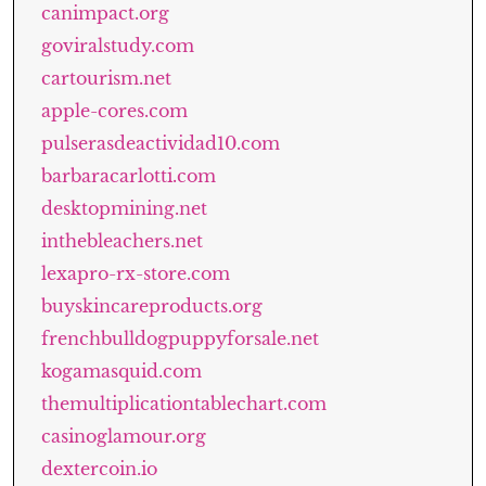
canimpact.org
goviralstudy.com
cartourism.net
apple-cores.com
pulserasdeactividad10.com
barbaracarlotti.com
desktopmining.net
inthebleachers.net
lexapro-rx-store.com
buyskincareproducts.org
frenchbulldogpuppyforsale.net
kogamasquid.com
themultiplicationtablechart.com
casinoglamour.org
dextercoin.io