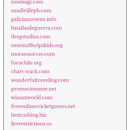
modaagi.com
smallvilleph.com
galiciasuroeste.info
batallasdeguerra.com
dregstudios.com
neatstuffhelpskids.org
moraessoccer.com
forochile.org
chart-track.com
wonderfultraveling.com
promocioname.net
wimaxworld.com
freeonlinecricketgames.net
bestcashing.biz
firerestrictions.us