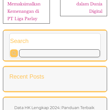
navigation
Memaksimalkan
dalam Dunia
Kemenangan di
Digital
PT Liga Parlay
Search
Recent Posts
Data HK Lengkap 2024: Panduan Terbaik