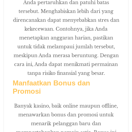
Anda pertaruhkan dan patuhi batas
tersebut. Menghabiskan lebih dari yang
direncanakan dapat menyebabkan stres dan
kekecewaan. Contohnya, jika Anda
menetapkan anggaran harian, pastikan
untuk tidak melampaui jumlah tersebut,
meskipun Anda merasa beruntung. Dengan
cara ini, Anda dapat menikmati permainan
tanpa risiko finansial yang besar.
Manfaatkan Bonus dan
Promosi
Banyak kasino, baik online maupun offline,
menawarkan bonus dan promosi untuk
menarik pelanggan baru dan