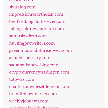
siviralqq.com
impressionresorthoian.com
bestfreakingclothesever.com
falling-film-evaporator.com
sumuslawfirm.com
nursingprowriters.com
greenmountainthreadwear.com
acutedispensary.com
sattamatkanewsblog.com
cryptocurrencytradingcn.com
totowaz.com
charlestonwipesettlement.com
brandfollowmarket.com
weeklyjobnews.com