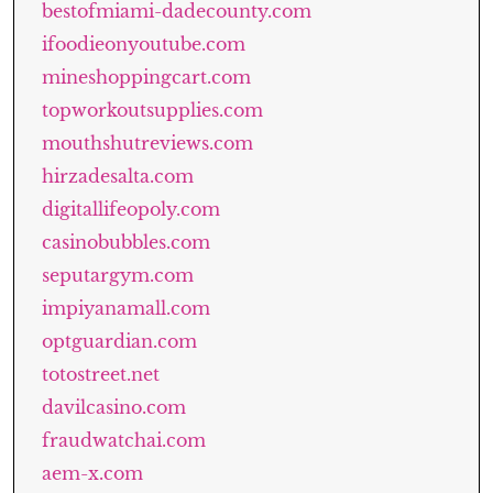
bestofmiami-dadecounty.com
ifoodieonyoutube.com
mineshoppingcart.com
topworkoutsupplies.com
mouthshutreviews.com
hirzadesalta.com
digitallifeopoly.com
casinobubbles.com
seputargym.com
impiyanamall.com
optguardian.com
totostreet.net
davilcasino.com
fraudwatchai.com
aem-x.com