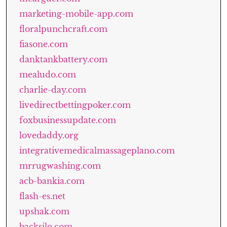
marketing-mobile-app.com
floralpunchcraft.com
fiasone.com
danktankbattery.com
mealudo.com
charlie-day.com
livedirectbettingpoker.com
foxbusinessupdate.com
lovedaddy.org
integrativemedicalmassageplano.com
mrrugwashing.com
acb-bankia.com
flash-es.net
upshak.com
backsilo.com