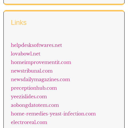
Links
helpdesksoftwares.net
lovabowl.net
homeimprovementit.com
newstribunal.com
newsdailymagazines.com
preceptionhub.com
yeezislides.com
aobongdatotem.com
home-remedies-yeast-infection.com
electroreal.com