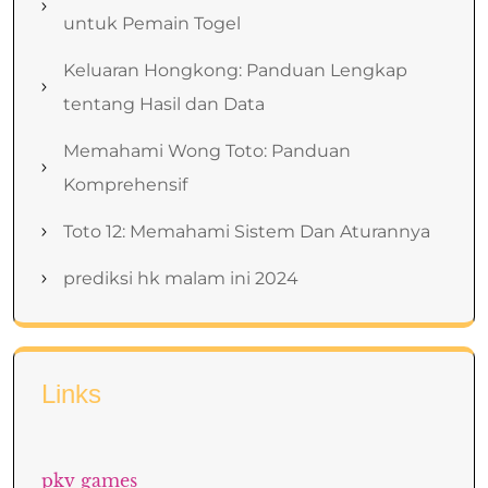
untuk Pemain Togel
Keluaran Hongkong: Panduan Lengkap
tentang Hasil dan Data
Memahami Wong Toto: Panduan
Komprehensif
Toto 12: Memahami Sistem Dan Aturannya
prediksi hk malam ini 2024
Links
pkv games