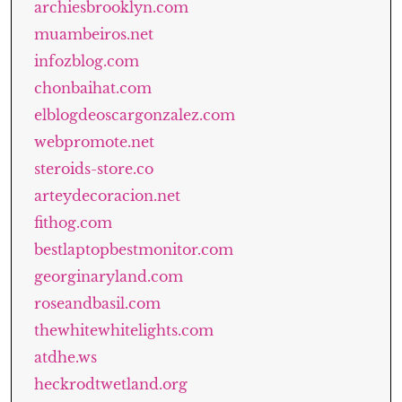
archiesbrooklyn.com
muambeiros.net
infozblog.com
chonbaihat.com
elblogdeoscargonzalez.com
webpromote.net
steroids-store.co
arteydecoracion.net
fithog.com
bestlaptopbestmonitor.com
georginaryland.com
roseandbasil.com
thewhitewhitelights.com
atdhe.ws
heckrodtwetland.org