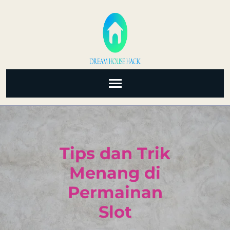
Skip
to
content
(Press
Enter)
Tips dan Trik
Menang di
Permainan
Slot