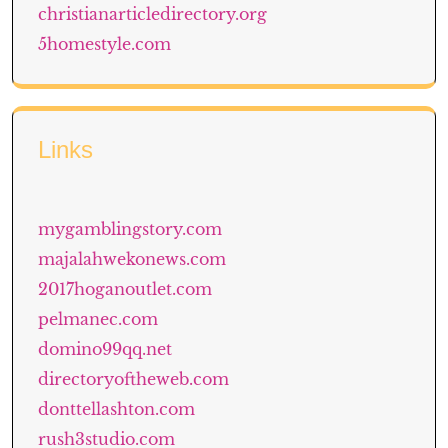
christianarticledirectory.org
5homestyle.com
Links
mygamblingstory.com
majalahwekonews.com
2017hoganoutlet.com
pelmanec.com
domino99qq.net
directoryoftheweb.com
donttellashton.com
rush3studio.com