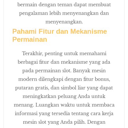
bermain dengan teman dapat membuat
pengalaman lebih menyenangkan dan
menyenangkan.
Pahami Fitur dan Mekanisme
Permainan
Terakhir, penting untuk memahami
berbagai fitur dan mekanisme yang ada
pada permainan slot. Banyak mesin
modern dilengkapi dengan fitur bonus,
putaran gratis, dan simbol liar yang dapat
meningkatkan peluang Anda untuk
menang. Luangkan waktu untuk membaca
informasi yang tersedia tentang cara kerja
mesin slot yang Anda pilih. Dengan