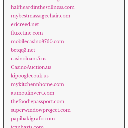
halfheardinthestillness.com
mybestmassagechair.com
ericreed.net
fluxetine.com
mobilecasino8760.com
betqq3.net
casinoloans5.us
CasinoAuction.us
kipooglecouk.us
mykitchennhome.com
aumoulinvert.com
thefoodiepassport.com
superwindowproject.com
papibakigrafo.com
icanhazjs.com