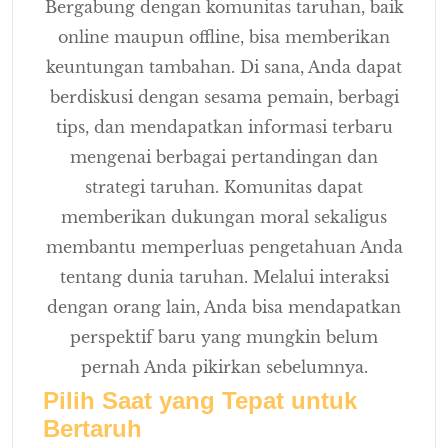
Bergabung dengan komunitas taruhan, baik
online maupun offline, bisa memberikan
keuntungan tambahan. Di sana, Anda dapat
berdiskusi dengan sesama pemain, berbagi
tips, dan mendapatkan informasi terbaru
mengenai berbagai pertandingan dan
strategi taruhan. Komunitas dapat
memberikan dukungan moral sekaligus
membantu memperluas pengetahuan Anda
tentang dunia taruhan. Melalui interaksi
dengan orang lain, Anda bisa mendapatkan
perspektif baru yang mungkin belum
pernah Anda pikirkan sebelumnya.
Pilih Saat yang Tepat untuk
Bertaruh