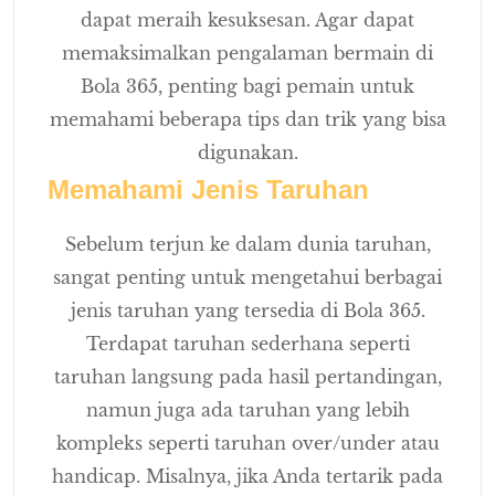
dapat meraih kesuksesan. Agar dapat
memaksimalkan pengalaman bermain di
Bola 365, penting bagi pemain untuk
memahami beberapa tips dan trik yang bisa
digunakan.
Memahami Jenis Taruhan
Sebelum terjun ke dalam dunia taruhan,
sangat penting untuk mengetahui berbagai
jenis taruhan yang tersedia di Bola 365.
Terdapat taruhan sederhana seperti
taruhan langsung pada hasil pertandingan,
namun juga ada taruhan yang lebih
kompleks seperti taruhan over/under atau
handicap. Misalnya, jika Anda tertarik pada