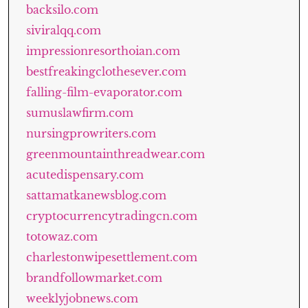
backsilo.com
siviralqq.com
impressionresorthoian.com
bestfreakingclothesever.com
falling-film-evaporator.com
sumuslawfirm.com
nursingprowriters.com
greenmountainthreadwear.com
acutedispensary.com
sattamatkanewsblog.com
cryptocurrencytradingcn.com
totowaz.com
charlestonwipesettlement.com
brandfollowmarket.com
weeklyjobnews.com