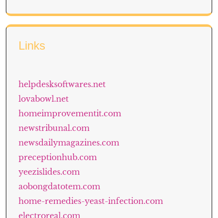
Links
helpdesksoftwares.net
lovabowl.net
homeimprovementit.com
newstribunal.com
newsdailymagazines.com
preceptionhub.com
yeezislides.com
aobongdatotem.com
home-remedies-yeast-infection.com
electroreal.com