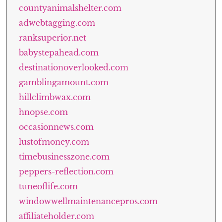
countyanimalshelter.com
adwebtagging.com
ranksuperior.net
babystepahead.com
destinationoverlooked.com
gamblingamount.com
hillclimbwax.com
hnopse.com
occasionnews.com
lustofmoney.com
timebusinesszone.com
peppers-reflection.com
tuneoflife.com
windowwellmaintenancepros.com
affiliateholder.com