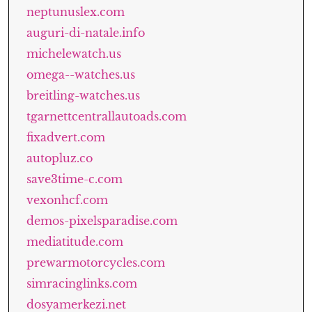
neptunuslex.com
auguri-di-natale.info
michelewatch.us
omega--watches.us
breitling-watches.us
tgarnettcentrallautoads.com
fixadvert.com
autopluz.co
save3time-c.com
vexonhcf.com
demos-pixelsparadise.com
mediatitude.com
prewarmotorcycles.com
simracinglinks.com
dosyamerkezi.net