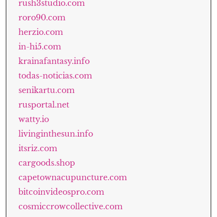
rush3studio.com
roro90.com
herzio.com
in-hi5.com
krainafantasy.info
todas-noticias.com
senikartu.com
rusportal.net
watty.io
livinginthesun.info
itsriz.com
cargoods.shop
capetownacupuncture.com
bitcoinvideospro.com
cosmiccrowcollective.com