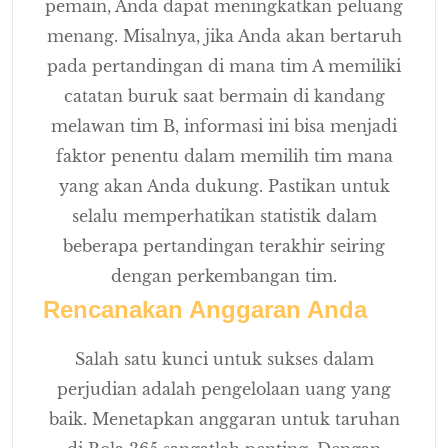
pemain, Anda dapat meningkatkan peluang
menang. Misalnya, jika Anda akan bertaruh
pada pertandingan di mana tim A memiliki
catatan buruk saat bermain di kandang
melawan tim B, informasi ini bisa menjadi
faktor penentu dalam memilih tim mana
yang akan Anda dukung. Pastikan untuk
selalu memperhatikan statistik dalam
beberapa pertandingan terakhir seiring
dengan perkembangan tim.
Rencanakan Anggaran Anda
Salah satu kunci untuk sukses dalam
perjudian adalah pengelolaan uang yang
baik. Menetapkan anggaran untuk taruhan