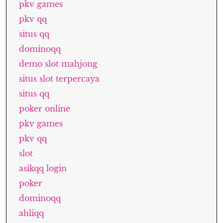
pkv games
pkv qq
situs qq
dominoqq
demo slot mahjong
situs slot terpercaya
situs qq
poker online
pkv games
pkv qq
slot
asikqq login
poker
dominoqq
ahliqq