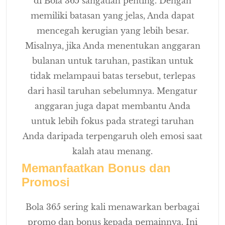
di Bola 365 sangatlah penting. Dengan
memiliki batasan yang jelas, Anda dapat
mencegah kerugian yang lebih besar.
Misalnya, jika Anda menentukan anggaran
bulanan untuk taruhan, pastikan untuk
tidak melampaui batas tersebut, terlepas
dari hasil taruhan sebelumnya. Mengatur
anggaran juga dapat membantu Anda
untuk lebih fokus pada strategi taruhan
Anda daripada terpengaruh oleh emosi saat
kalah atau menang.
Memanfaatkan Bonus dan
Promosi
Bola 365 sering kali menawarkan berbagai
promo dan bonus kepada pemainnya. Ini