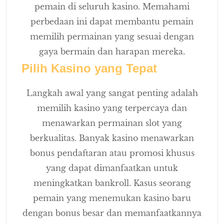
pemain di seluruh kasino. Memahami
perbedaan ini dapat membantu pemain
memilih permainan yang sesuai dengan
gaya bermain dan harapan mereka.
Pilih Kasino yang Tepat
Langkah awal yang sangat penting adalah
memilih kasino yang terpercaya dan
menawarkan permainan slot yang
berkualitas. Banyak kasino menawarkan
bonus pendaftaran atau promosi khusus
yang dapat dimanfaatkan untuk
meningkatkan bankroll. Kasus seorang
pemain yang menemukan kasino baru
dengan bonus besar dan memanfaatkannya