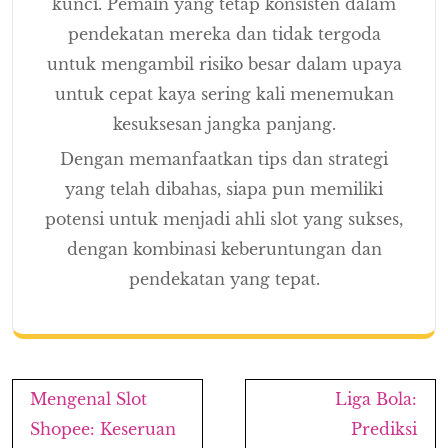
kunci. Pemain yang tetap konsisten dalam
pendekatan mereka dan tidak tergoda
untuk mengambil risiko besar dalam upaya
untuk cepat kaya sering kali menemukan
kesuksesan jangka panjang.
Dengan memanfaatkan tips dan strategi
yang telah dibahas, siapa pun memiliki
potensi untuk menjadi ahli slot yang sukses,
dengan kombinasi keberuntungan dan
pendekatan yang tepat.
Post
Mengenal Slot
Liga Bola:
navigation
Shopee: Keseruan
Prediksi