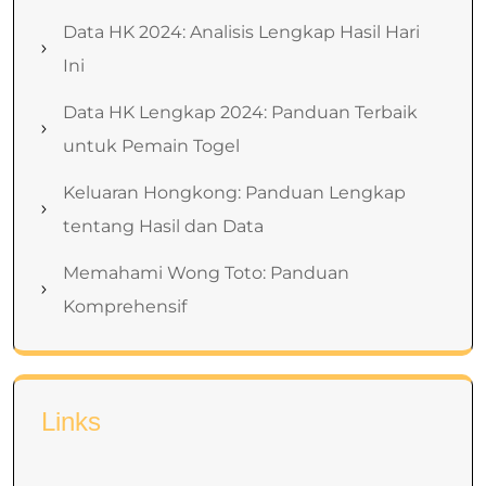
Data HK 2024: Analisis Lengkap Hasil Hari
Ini
Data HK Lengkap 2024: Panduan Terbaik
untuk Pemain Togel
Keluaran Hongkong: Panduan Lengkap
tentang Hasil dan Data
Memahami Wong Toto: Panduan
Komprehensif
Links