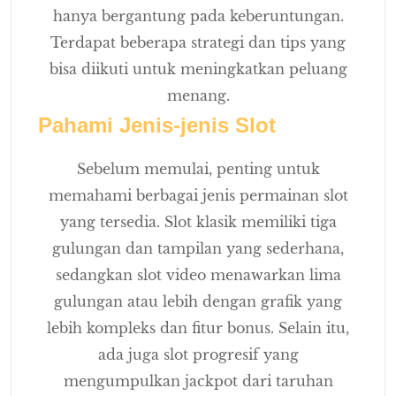
hanya bergantung pada keberuntungan.
Terdapat beberapa strategi dan tips yang
bisa diikuti untuk meningkatkan peluang
menang.
Pahami Jenis-jenis Slot
Sebelum memulai, penting untuk
memahami berbagai jenis permainan slot
yang tersedia. Slot klasik memiliki tiga
gulungan dan tampilan yang sederhana,
sedangkan slot video menawarkan lima
gulungan atau lebih dengan grafik yang
lebih kompleks dan fitur bonus. Selain itu,
ada juga slot progresif yang
mengumpulkan jackpot dari taruhan