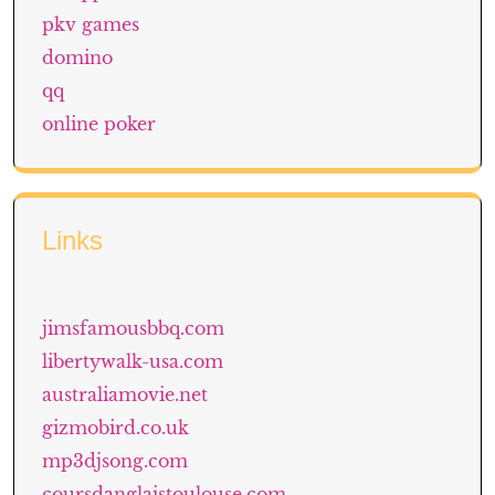
pkv games
domino
qq
online poker
Links
jimsfamousbbq.com
libertywalk-usa.com
australiamovie.net
gizmobird.co.uk
mp3djsong.com
coursdanglaistoulouse.com