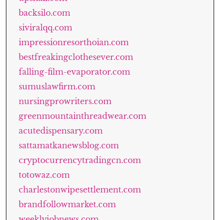
backsilo.com
siviralqq.com
impressionresorthoian.com
bestfreakingclothesever.com
falling-film-evaporator.com
sumuslawfirm.com
nursingprowriters.com
greenmountainthreadwear.com
acutedispensary.com
sattamatkanewsblog.com
cryptocurrencytradingcn.com
totowaz.com
charlestonwipesettlement.com
brandfollowmarket.com
weeklyjobnews.com