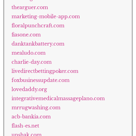
thearguer.com
marketing-mobile-app.com
floralpunchcraft.com
fiasone.com
danktankbattery.com
mealudo.com
charlie-day.com
livedirectbettingpoker.com
foxbusinessupdate.com
lovedaddy.org
integrativemedicalmassageplano.com
mrrugwashing.com
acb-bankia.com
flash-es.net
upshak.com