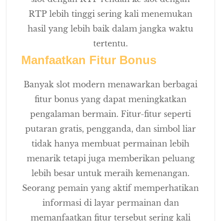
RTP lebih tinggi sering kali menemukan
hasil yang lebih baik dalam jangka waktu
tertentu.
Manfaatkan Fitur Bonus
Banyak slot modern menawarkan berbagai
fitur bonus yang dapat meningkatkan
pengalaman bermain. Fitur-fitur seperti
putaran gratis, pengganda, dan simbol liar
tidak hanya membuat permainan lebih
menarik tetapi juga memberikan peluang
lebih besar untuk meraih kemenangan.
Seorang pemain yang aktif memperhatikan
informasi di layar permainan dan
memanfaatkan fitur tersebut sering kali