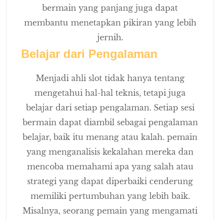
bermain yang panjang juga dapat
membantu menetapkan pikiran yang lebih
jernih.
Belajar dari Pengalaman
Menjadi ahli slot tidak hanya tentang
mengetahui hal-hal teknis, tetapi juga
belajar dari setiap pengalaman. Setiap sesi
bermain dapat diambil sebagai pengalaman
belajar, baik itu menang atau kalah. pemain
yang menganalisis kekalahan mereka dan
mencoba memahami apa yang salah atau
strategi yang dapat diperbaiki cenderung
memiliki pertumbuhan yang lebih baik.
Misalnya, seorang pemain yang mengamati