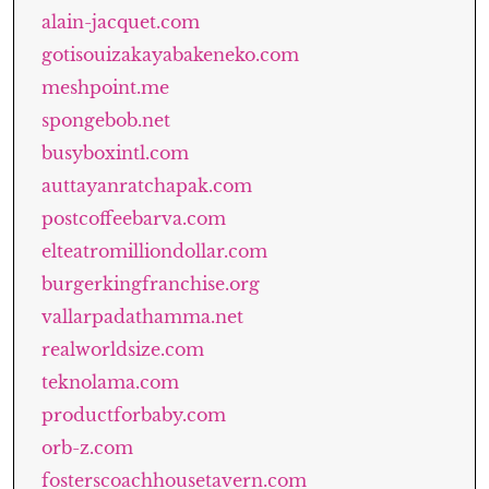
alain-jacquet.com
gotisouizakayabakeneko.com
meshpoint.me
spongebob.net
busyboxintl.com
auttayanratchapak.com
postcoffeebarva.com
elteatromilliondollar.com
burgerkingfranchise.org
vallarpadathamma.net
realworldsize.com
teknolama.com
productforbaby.com
orb-z.com
fosterscoachhousetavern.com