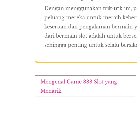
Dengan menggunakan trik-trik ini, 
peluang mereka untuk meraih keberu
keseruan dan pengalaman bermain ya
dari bermain slot adalah untuk ber
sehingga penting untuk selalu bersik
Post
Mengenal Game 888 Slot yang
navigation
Menarik