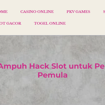
OME
CASINO ONLINE
PKV GAMES
OT GACOR
TOGEL ONLINE
 Ampuh Hack Slot untuk P
Pemula