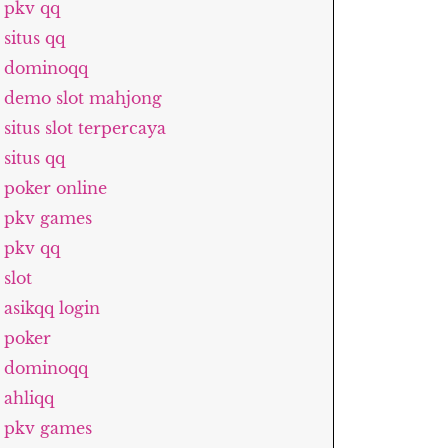
pkv qq
situs qq
dominoqq
demo slot mahjong
situs slot terpercaya
situs qq
poker online
pkv games
pkv qq
slot
asikqq login
poker
dominoqq
ahliqq
pkv games