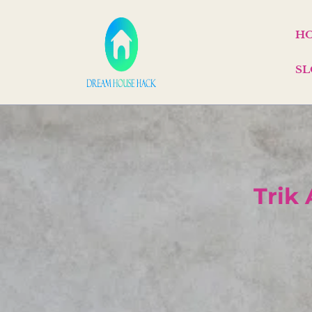
Skip
to
H
content
SL
(Press
Enter)
Trik