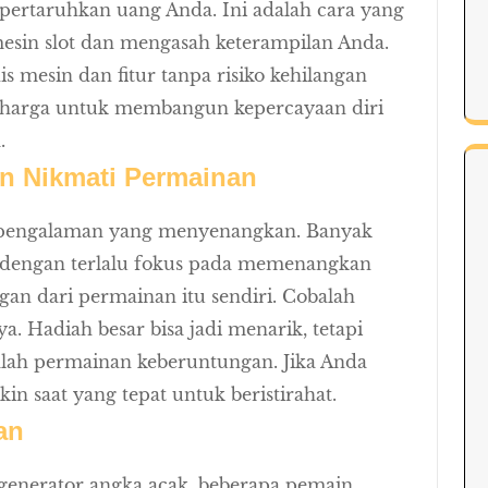
ertaruhkan uang Anda. Ini adalah cara yang
esin slot dan mengasah keterampilan Anda.
s mesin dan fitur tanpa risiko kehilangan
erharga untuk membangun kepercayaan diri
.
n Nikmati Permainan
i pengalaman yang menyenangkan. Banyak
dengan terlalu fokus pada memenangkan
an dari permainan itu sendiri. Cobalah
a. Hadiah besar bisa jadi menarik, tetapi
alah permainan keberuntungan. Jika Anda
in saat yang tepat untuk beristirahat.
an
enerator angka acak, beberapa pemain