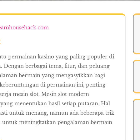
amhousehack.com
t
satu permainan kasino yang paling populer di
. Dengan berbagai tema, fitur, dan peluang
galaman bermain yang mengasyikkan bagi
eberuntungan di permainan ini, penting
rja mesin slot. Mesin slot modern
ang menentukan hasil setiap putaran. Hal
 pasti untuk menang, namun ada beberapa trik
 untuk meningkatkan pengalaman bermain