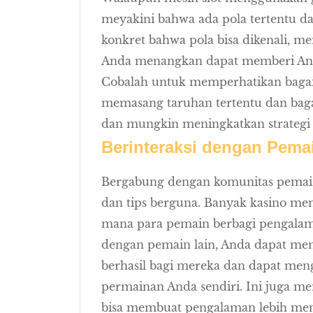
meyakini bahwa ada pola tertentu d
konkret bahwa pola bisa dikenali, m
Anda menangkan dapat memberi Anda
Cobalah untuk memperhatikan baga
memasang taruhan tertentu dan bag
dan mungkin meningkatkan strategi
Berinteraksi dengan Pema
Bergabung dengan komunitas pemain
dan tips berguna. Banyak kasino mem
mana para pemain berbagi pengalaman
dengan pemain lain, Anda dapat mem
berhasil bagi mereka dan dapat meng
permainan Anda sendiri. Ini juga me
bisa membuat pengalaman lebih me