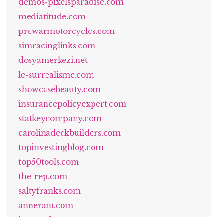
demos-pixelsparadise.com
mediatitude.com
prewarmotorcycles.com
simracinglinks.com
dosyamerkezi.net
le-surrealisme.com
showcasebeauty.com
insurancepolicyexpert.com
statkeycompany.com
carolinadeckbuilders.com
topinvestingblog.com
top50tools.com
the-rep.com
saltyfranks.com
annerani.com