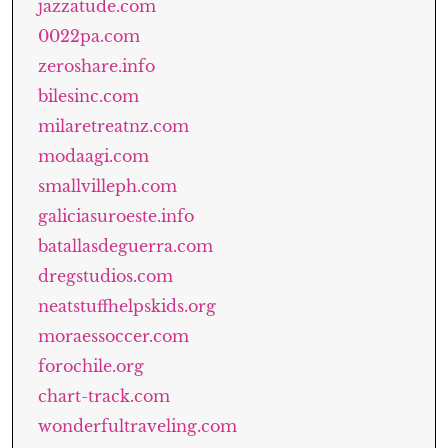
jazzatude.com
0022pa.com
zeroshare.info
bilesinc.com
milaretreatnz.com
modaagi.com
smallvilleph.com
galiciasuroeste.info
batallasdeguerra.com
dregstudios.com
neatstuffhelpskids.org
moraessoccer.com
forochile.org
chart-track.com
wonderfultraveling.com