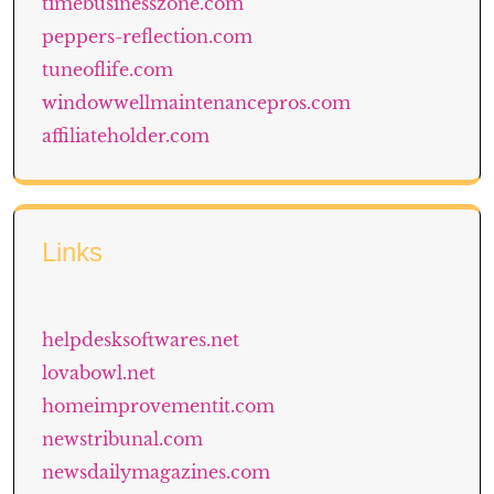
timebusinesszone.com
peppers-reflection.com
tuneoflife.com
windowwellmaintenancepros.com
affiliateholder.com
Links
helpdesksoftwares.net
lovabowl.net
homeimprovementit.com
newstribunal.com
newsdailymagazines.com