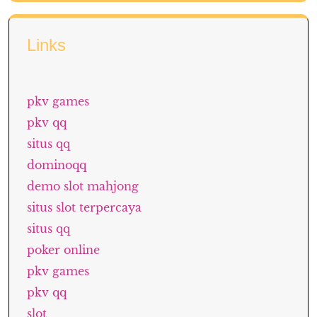
Links
pkv games
pkv qq
situs qq
dominoqq
demo slot mahjong
situs slot terpercaya
situs qq
poker online
pkv games
pkv qq
slot