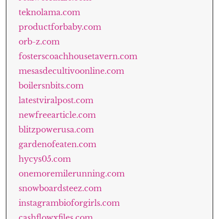
teknolama.com
productforbaby.com
orb-z.com
fosterscoachhousetavern.com
mesasdecultivoonline.com
boilersnbits.com
latestviralpost.com
newfreearticle.com
blitzpowerusa.com
gardenofeaten.com
hycys05.com
onemoremilerunning.com
snowboardsteez.com
instagrambioforgirls.com
cashflowxfiles.com