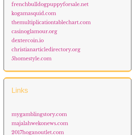
frenchbulldogpuppyforsale.net
kogamasquid.com
themultiplicationtablechart.com
casinoglamour.org
dextercoin.io
christianarticledirectory.org
5homestyle.com
Links
mygamblingstory.com
majalahwekonews.com
2017hoganoutlet.com