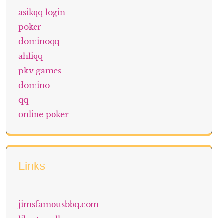
asikqq login
poker
dominoqq
ahliqq
pkv games
domino
qq
online poker
Links
jimsfamousbbq.com