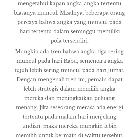
mengetahui kapan angka-angka tertentu
biasanya muncul. Misalnya, beberapa orang
percaya bahwa angka yang muncul pada
hari tertentu dalam seminggu memiliki
pola tersendiri.
Mungkin ada tren bahwa angka tiga sering
muncul pada hari Rabu, sementara angka
tujuh lebih sering muncul pada hari Jumat.
Dengan mengenali tren ini, pemain dapat
lebih strategis dalam memilih angka
mereka dan meningkatkan peluang
menang. Jika seseorang merasa ada energi
tertentu pada malam hari menjelang
undian, maka mereka mungkin lebih
memilih untuk bermain di waktu tersebut.