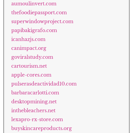
aumoulinvert.com
thefoodiepassport.com
superwindowproject.com
papibakigrafo.com
icanhazjs.com
canimpact.org
goviralstudy.com
cartourism.net
apple-cores.com
pulserasdeactividad10.com
barbaracarlotti.com
desktopmining.net
inthebleachers.net
lexapro-rx-store.com
buyskincareproducts.org