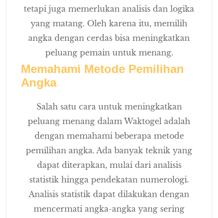
tetapi juga memerlukan analisis dan logika
yang matang. Oleh karena itu, memilih
angka dengan cerdas bisa meningkatkan
peluang pemain untuk menang.
Memahami Metode Pemilihan
Angka
Salah satu cara untuk meningkatkan
peluang menang dalam Waktogel adalah
dengan memahami beberapa metode
pemilihan angka. Ada banyak teknik yang
dapat diterapkan, mulai dari analisis
statistik hingga pendekatan numerologi.
Analisis statistik dapat dilakukan dengan
mencermati angka-angka yang sering