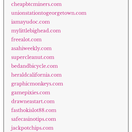
cheapbtcminers.com
unionstationtogeorgetown.com
iamayudoc.com
mylittlebighead.com
freealot.com
asahiweekly.com
supercleanut.com
bedandbicycle.com
heraldcalifornia.com
graphicmonkeys.com
gamepixies.com
drawneastart.com
fasthokislot88.com
safecasinotips.com
jackpotchips.com