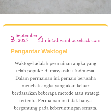
September
28, 2025
admin@dreamhousehack.com
Pengantar Waktogel
Waktogel adalah permainan angka yang
telah populer di masyarakat Indonesia.
Dalam permainan ini, pemain berusaha
menebak angka yang akan keluar
berdasarkan beberapa metode atau strategi
tertentu. Permainan ini tidak hanya
bergantung pada keberuntungan semata,