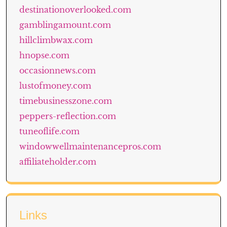
destinationoverlooked.com
gamblingamount.com
hillclimbwax.com
hnopse.com
occasionnews.com
lustofmoney.com
timebusinesszone.com
peppers-reflection.com
tuneoflife.com
windowwellmaintenancepros.com
affiliateholder.com
Links