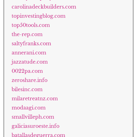
carolinadeckbuilders.com
topinvestingblog.com
top50tools.com
the-rep.com
saltyfranks.com
annerani.com
jazzatude.com
0022pa.com
zeroshare.info
bilesinc.com
milaretreatnz.com
modaagi.com
smallvilleph.com
galiciasuroeste.info
batallasdeguerra.com