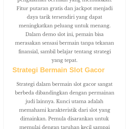
Fitur putaran gratis dan jackpot menjadi
daya tarik tersendiri yang dapat
meningkatkan peluang untuk menang.
Dalam demo slot ini, pemain bisa
merasakan sensasi bermain tanpa tekanan
finansial, sambil belajar tentang strategi
yang tepat.
Strategi Bermain Slot Gacor
Strategi dalam bermain slot gacor sangat
berbeda dibandingkan dengan permainan
judi lainnya. Kunci utama adalah
memahami karakteristik dari slot yang
dimainkan. Pemula disarankan untuk
memulai dengan taruhan kecil sampai