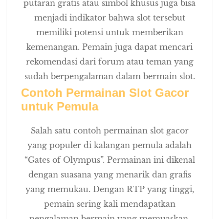
putaran gratis atau simbol khusus juga bisa
menjadi indikator bahwa slot tersebut
memiliki potensi untuk memberikan
kemenangan. Pemain juga dapat mencari
rekomendasi dari forum atau teman yang
sudah berpengalaman dalam bermain slot.
Contoh Permainan Slot Gacor
untuk Pemula
Salah satu contoh permainan slot gacor
yang populer di kalangan pemula adalah
“Gates of Olympus”. Permainan ini dikenal
dengan suasana yang menarik dan grafis
yang memukau. Dengan RTP yang tinggi,
pemain sering kali mendapatkan
pengalaman bermain yang memuaskan.