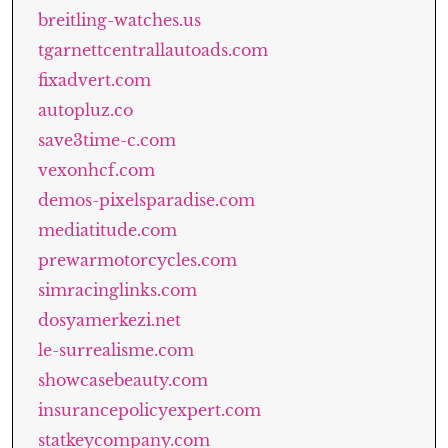
breitling-watches.us
tgarnettcentrallautoads.com
fixadvert.com
autopluz.co
save3time-c.com
vexonhcf.com
demos-pixelsparadise.com
mediatitude.com
prewarmotorcycles.com
simracinglinks.com
dosyamerkezi.net
le-surrealisme.com
showcasebeauty.com
insurancepolicyexpert.com
statkeycompany.com