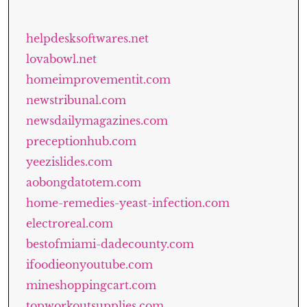
helpdesksoftwares.net
lovabowl.net
homeimprovementit.com
newstribunal.com
newsdailymagazines.com
preceptionhub.com
yeezislides.com
aobongdatotem.com
home-remedies-yeast-infection.com
electroreal.com
bestofmiami-dadecounty.com
ifoodieonyoutube.com
mineshoppingcart.com
topworkoutsupplies.com