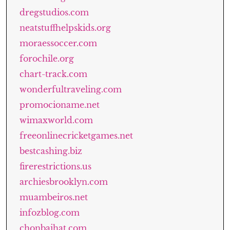
dregstudios.com
neatstuffhelpskids.org
moraessoccer.com
forochile.org
chart-track.com
wonderfultraveling.com
promocioname.net
wimaxworld.com
freeonlinecricketgames.net
bestcashing.biz
firerestrictions.us
archiesbrooklyn.com
muambeiros.net
infozblog.com
chonbaihat.com