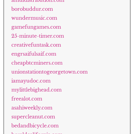
amuldistribution.com
borobuddur.com
wundermusic.com
gamefungames.com
25-minute-timer.com
creativefuntask.com
engrsaifulsaif.com
cheapbtcminers.com
unionstationtogeorgetown.com
iamayudoc.com
mylittlebighead.com
freealot.com
asahiweekly.com
supercleanut.com
bedandbicycle.com