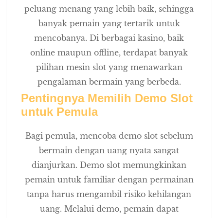
peluang menang yang lebih baik, sehingga
banyak pemain yang tertarik untuk
mencobanya. Di berbagai kasino, baik
online maupun offline, terdapat banyak
pilihan mesin slot yang menawarkan
pengalaman bermain yang berbeda.
Pentingnya Memilih Demo Slot
untuk Pemula
Bagi pemula, mencoba demo slot sebelum
bermain dengan uang nyata sangat
dianjurkan. Demo slot memungkinkan
pemain untuk familiar dengan permainan
tanpa harus mengambil risiko kehilangan
uang. Melalui demo, pemain dapat