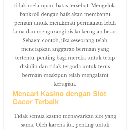
tidak melampaui batas tersebut. Mengelola
bankroll dengan baik akan membantu
pemain untuk menikmati permainan lebih
lama dan mengurangi risiko kerugian besar.
Sebagai contoh, jika seseorang telah
menetapkan anggaran bermain yang
tertentu, penting bagi mereka untuk tetap
disiplin dan tidak tergoda untuk terus
bermain meskipun telah mengalami
kerugian.
Mencari Kasino dengan Slot
Gacor Terbaik
Tidak semua kasino menawarkan slot yang
sama. Oleh karena itu, penting untuk