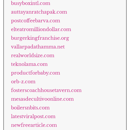
busyboxintl.com
auttayanratchapak.com
postcoffeebarva.com
elteatromilliondollar.com
burgerkingfranchise.org
vallarpadathamma.net
realworldsize.com
teknolama.com
productforbaby.com
orb-z.com
fosterscoachhousetavern.com
mesasdecultivoonline.com
boilersnbits.com
latestviralpost.com
newfreearticle.com