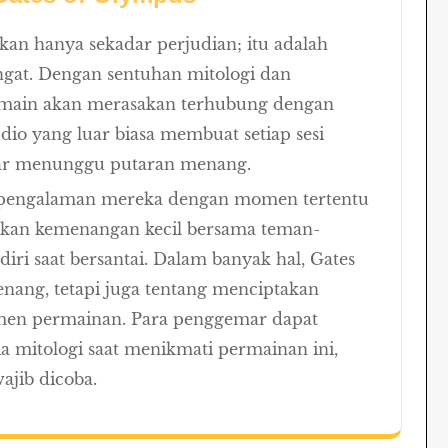
an hanya sekadar perjudian; itu adalah
at. Dengan sentuhan mitologi dan
main akan merasakan terhubung dengan
udio yang luar biasa membuat setiap sesi
dar menunggu putaran menang.
pengalaman mereka dengan momen tertentu
akan kemenangan kecil bersama teman-
ri saat bersantai. Dalam banyak hal, Gates
ang, tetapi juga tentang menciptakan
men permainan. Para penggemar dapat
a mitologi saat menikmati permainan ini,
ajib dicoba.