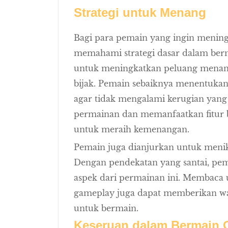
Strategi untuk Menang
Bagi para pemain yang ingin menin
memahami strategi dasar dalam berm
untuk meningkatkan peluang menan
bijak. Pemain sebaiknya menentuka
agar tidak mengalami kerugian yang s
permainan dan memanfaatkan fitur 
untuk meraih kemenangan.
Pemain juga dianjurkan untuk meni
Dengan pendekatan yang santai, pem
aspek dari permainan ini. Membaca 
gameplay juga dapat memberikan wa
untuk bermain.
Keseruan dalam Bermain 