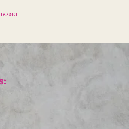
SBOBET
s: