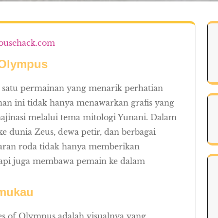
usehack.com
 Olympus
h satu permainan yang menarik perhatian
nan ini tidak hanya menawarkan grafis yang
jinasi melalui tema mitologi Yunani. Dalam
e dunia Zeus, dewa petir, dan berbagai
utaran roda tidak hanya memberikan
tapi juga membawa pemain ke dalam
emukau
tes of Olympus adalah visualnya yang