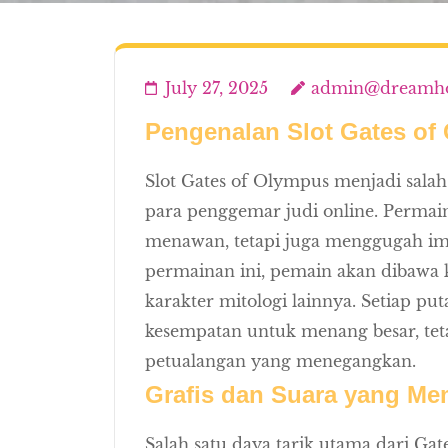
July 27, 2025
admin@dreamho
Pengenalan Slot Gates of
Slot Gates of Olympus menjadi sala
para penggemar judi online. Permai
menawan, tetapi juga menggugah ima
permainan ini, pemain akan dibawa k
karakter mitologi lainnya. Setiap p
kesempatan untuk menang besar, te
petualangan yang menegangkan.
Grafis dan Suara yang M
Salah satu daya tarik utama dari Ga