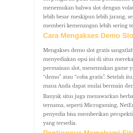
menemukan bahwa slot dengan volat
lebih besar meskipun lebih jarang, s
memberi kemenangan lebih sering tet
Cara Mengakses Demo Slot
Mengakses demo slot gratis sangatla
menyediakan opsi ini di situs merek
permainan slot, menemukan game ya
“demo” atau “coba gratis”. Setelah i
mana Anda dapat mulai bermain deng
Banyak situs juga menawarkan berbag
ternama, seperti Microgaming, NetEn
penyedia bisa memberikan perspektif
yang tersedia.
Pentingnya Memahami Fit