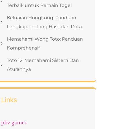
Terbaik untuk Pemain Togel
Keluaran Hongkong: Panduan
Lengkap tentang Hasil dan Data
Memahami Wong Toto: Panduan
Komprehensif
Toto 12: Memahami Sistem Dan
Aturannya
Links
pkv games