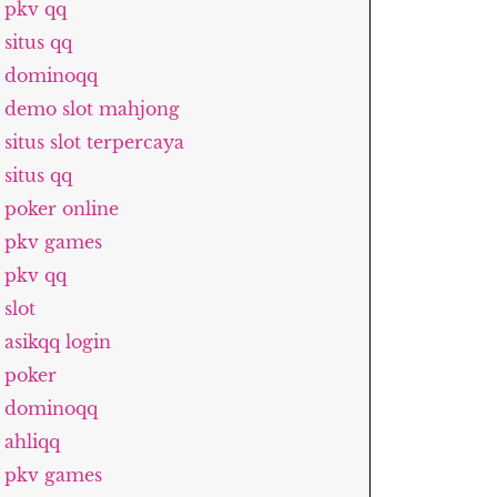
pkv qq
situs qq
dominoqq
demo slot mahjong
situs slot terpercaya
situs qq
poker online
pkv games
pkv qq
slot
asikqq login
poker
dominoqq
ahliqq
pkv games