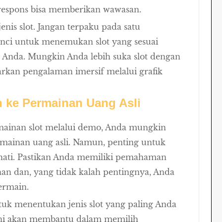
respons bisa memberikan wawasan.
enis slot. Jangan terpaku pada satu
unci untuk menemukan slot yang sesuai
 Anda. Mungkin Anda lebih suka slot dengan
kan pengalaman imersif melalui grafik
 ke Permainan Uang Asli
ainan slot melalui demo, Anda mungkin
mainan uang asli. Namun, penting untuk
hati. Pastikan Anda memiliki pemahaman
nan dan, yang tidak kalah pentingnya, Anda
ermain.
tuk menentukan jenis slot yang paling Anda
 Ini akan membantu dalam memilih