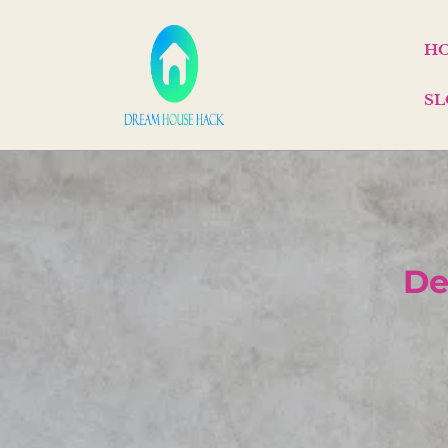
Skip
to
H
content
SL
(Press
Enter)
De