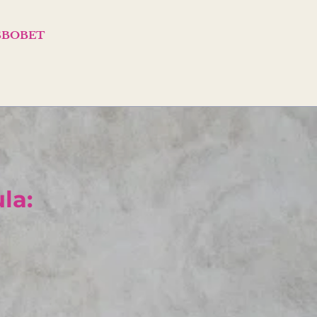
SBOBET
la: