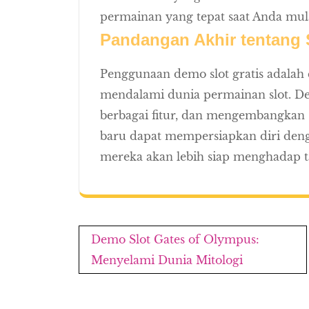
permainan yang tepat saat Anda mu
Pandangan Akhir tentang
Penggunaan demo slot gratis adalah 
mendalami dunia permainan slot. De
berbagai fitur, dan mengembangkan s
baru dapat mempersiapkan diri den
mereka akan lebih siap menghadap ta
Post
Demo Slot Gates of Olympus:
navigation
Menyelami Dunia Mitologi