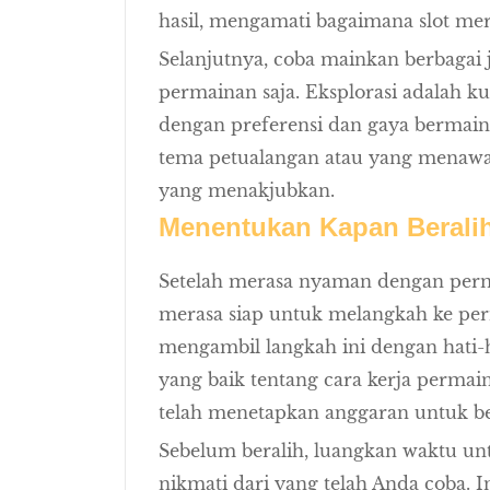
hasil, mengamati bagaimana slot me
Selanjutnya, coba mainkan berbagai j
permainan saja. Eksplorasi adalah k
dengan preferensi dan gaya bermain
tema petualangan atau yang menawar
yang menakjubkan.
Menentukan Kapan Beralih
Setelah merasa nyaman dengan perm
merasa siap untuk melangkah ke per
mengambil langkah ini dengan hati-
yang baik tentang cara kerja permai
telah menetapkan anggaran untuk b
Sebelum beralih, luangkan waktu un
nikmati dari yang telah Anda coba.