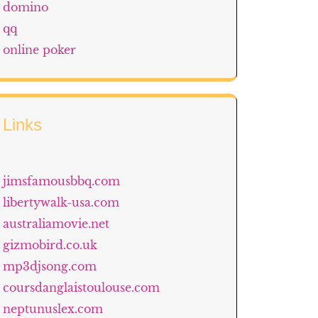
domino
qq
online poker
Links
jimsfamousbbq.com
libertywalk-usa.com
australiamovie.net
gizmobird.co.uk
mp3djsong.com
coursdanglaistoulouse.com
neptunuslex.com