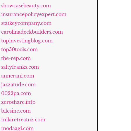
showcasebeauty.com
insurancepolicyexpert.com
statkeycompany.com
carolinadeckbuilders.com
topinvestingblog.com
top50tools.com
the-rep.com
saltyfranks.com
annerani.com
jazzatude.com
0022pa.com
zeroshare.info
bilesinc.com
milaretreatnz.com
modaagi.com